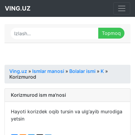
VING.UZ
Ving.uz
»
Ismlar manosi
»
Bolalar ismi
»
K
»
Korizmurod
Korizmurod ism ma'nosi
Hayoti korizdek oqib tursin va ulg‘ayib murodiga
yetsin