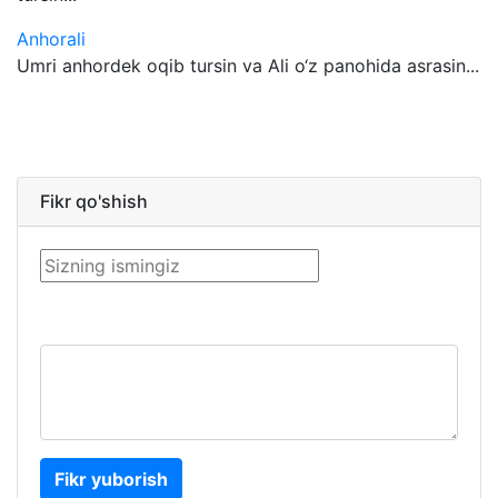
Anhorali
Umri anhordek oqib tursin va Ali o‘z panohida asrasin...
Fikr qo'shish
Fikr yuborish