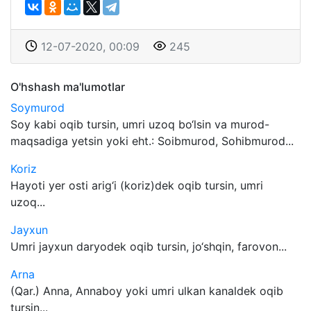
12-07-2020, 00:09
245
O'hshash ma'lumotlar
Soymurod
Soy kabi oqib tursin, umri uzoq bo‘lsin va murod-
maqsadiga yetsin yoki eht.: Soibmurod, Sohibmurod...
Koriz
Hayoti yer osti arig‘i (koriz)dek oqib tursin, umri
uzoq...
Jayxun
Umri jayxun daryodek oqib tursin, jo‘shqin, farovon...
Arna
(Qar.) Anna, Annaboy yoki umri ulkan kanaldek oqib
tursin...