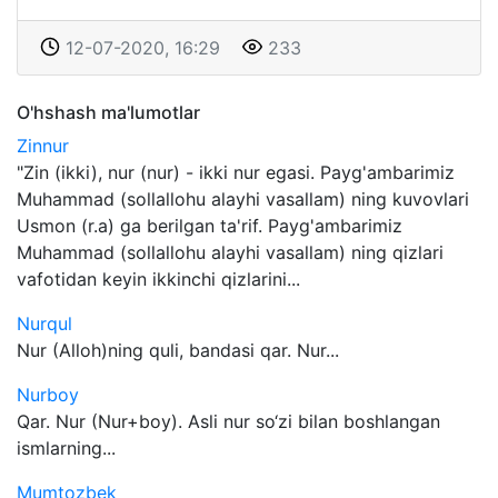
12-07-2020, 16:29
233
O'hshash ma'lumotlar
Zinnur
"Zin (ikki), nur (nur) - ikki nur egasi. Payg'ambarimiz
Muhammad (sollallohu alayhi vasallam) ning kuvovlari
Usmon (r.a) ga berilgan ta'rif. Payg'ambarimiz
Muhammad (sollallohu alayhi vasallam) ning qizlari
vafotidan keyin ikkinchi qizlarini...
Nurqul
Nur (Alloh)ning quli, bandasi qar. Nur...
Nurboy
Qar. Nur (Nur+boy). Asli nur so‘zi bilan boshlangan
ismlarning...
Mumtozbek