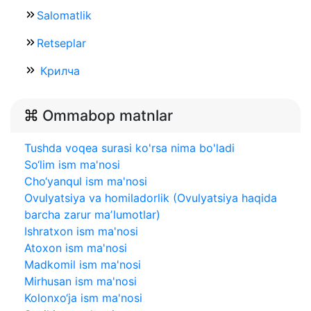
Salomatlik
Retseplar
Крилча
Ommabop matnlar
Tushda voqea surasi ko'rsa nima bo'ladi
So‘lim ism ma'nosi
Cho‘yanqul ism ma'nosi
Ovulyatsiya va homiladorlik (Ovulyatsiya haqida
barcha zarur maʼlumotlar)
Ishratxon ism ma'nosi
Atoxon ism ma'nosi
Madkomil ism ma'nosi
Mirhusan ism ma'nosi
Kolonxo‘ja ism ma'nosi