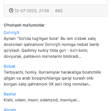
12-07-2020, 21:58
685
O'hshash ma'lumotlar
Go‘ro‘g‘li
Aynan: “Go‘rda tug‘ilgan bola“. Bu ism o‘zbek xalq
dostonlari qahramoni Go‘ro‘g‘li nomiga nisbat berib
qo‘yiladi. Qadimiy turkiy tilda go‘r - ko‘r-botir,
dovyurak, pahlavon ma’nolarini bildiradi...
Bobak
Tarbiyachi, homiy. Xurramiylar harakatiga boshchilik
qilgan va arab bosqinchilariga qarsji kurash olib
borgan xalq qahramoni (IX asr) ning nomidan...
Bashar
Kishi, odam, inson; odamzod, insoniyat...
Abram