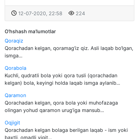
12-07-2020, 22:58
224
O'hshash ma'lumotlar
Qoraqiz
Qorachadan kelgan, qoramag‘iz qiz. Asli laqab bo‘lgan,
ismga...
Qorabola
Kuchli, qudratli bola yoki qora tusli (qorachadan
kelgan) bola, keyingi holda laqab ismga aylanib...
Qaramon
Qorachadan kelgan, qora bola yoki muhofazaga
olingan yohud qaramon urug‘iga mansub...
Oqjigit
Qorachadan kelgan bolaga berilgan laqab - ism yoki
baxtli, omadli yigit...