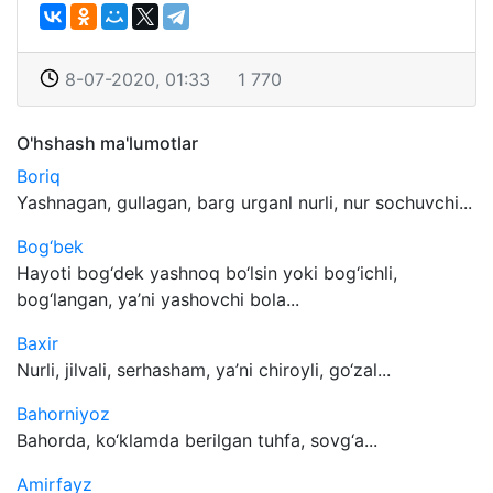
8-07-2020, 01:33
1 770
O'hshash ma'lumotlar
Boriq
Yashnagan, gullagan, barg urganl nurli, nur sochuvchi...
Bog‘bek
Hayoti bog‘dek yashnoq bo‘lsin yoki bog‘ichli,
bog‘langan, ya’ni yashovchi bola...
Baxir
Nurli, jilvali, serhasham, ya’ni chiroyli, go‘zal...
Bahorniyoz
Bahorda, ko‘klamda berilgan tuhfa, sovg‘a...
Amirfayz