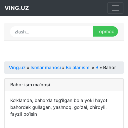
VING.UZ
Ving.uz
»
Ismlar manosi
»
Bolalar ismi
»
B
» Bahor
Bahor ism ma'nosi
Ko‘klamda, bahorda tug‘ilgan bola yoki hayoti
bahordek gullagan, yashnoq, go'zal, chiroyli,
fayzli bo‘lsin