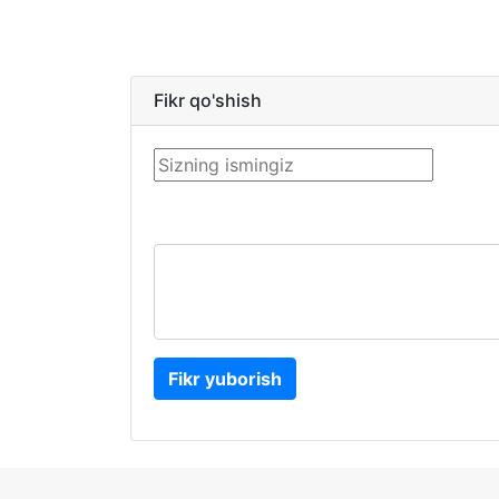
Fikr qo'shish
Fikr yuborish