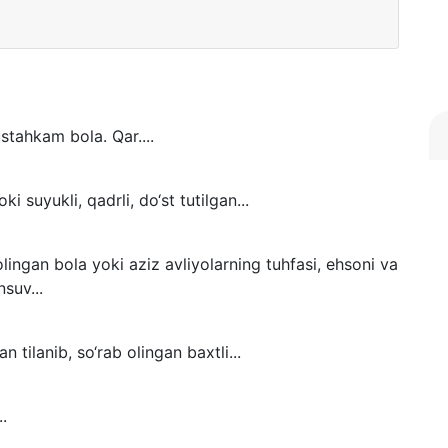
stahkam bola. Qar....
ki suyukli, qadrli, do‘st tutilgan...
 olingan bola yoki aziz avliyolarning tuhfasi, ehsoni va
suv...
n tilanib, so‘rab olingan baxtli...
.