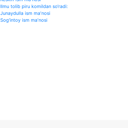
Ilmu tolib piru komildan so‘radi:
Junaydulla ism ma'nosi
Sog‘intoy ism ma'nosi