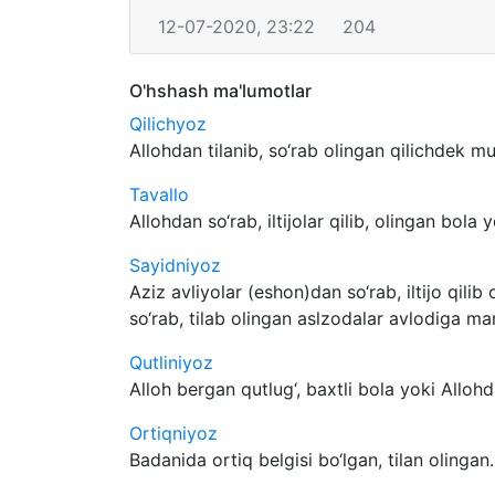
12-07-2020, 23:22
204
O'hshash ma'lumotlar
Qilichyoz
Allohdan tilanib, so‘rab olingan qilichdek mu
Tavallo
Allohdan so‘rab, iltijolar qilib, olingan bola yo
Sayidniyoz
Aziz avliyolar (eshon)dan so‘rab, iltijo qilib
so‘rab, tilab olingan aslzodalar avlodiga man
Qutliniyoz
Alloh bergan qutlug‘, baxtli bola yoki Allohda
Ortiqniyoz
Badanida ortiq belgisi bo‘lgan, tilan olingan..