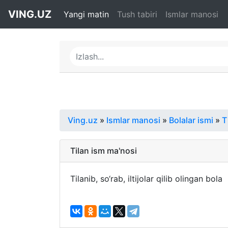
VING.UZ
Yangi matin
Tush tabiri
Ismlar manosi
Ving.uz
»
Ismlar manosi
»
Bolalar ismi
»
T
Tilan ism ma'nosi
Tilanib, so‘rab, iltijolar qilib olingan bola