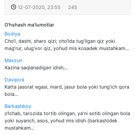
12-07-2020, 23:55
245
O'hshash ma'lumotlar
Bodiya
Cho‘l, dasht, sharo qizi; cho‘lda tug‘ilgan qiz yoki
mag‘rur, ulug‘vor qiz, yohud mis kosadek mustahkam...
Maxzun
Xazina saqlanadigan idish;...
Davqora
Katta jasorat egasi, mard, jasur bola yoki tung‘ich qora
bola...
Barkashboy
o‘lchab, tarozida tortib olingan, ya’ni sotib olingan bola
yoki suyanch, asos, yohud mis idish (barkash)dek
mustahkam...