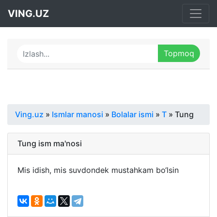
VING.UZ
Ving.uz
»
Ismlar manosi
»
Bolalar ismi
»
T
» Tung
Tung ism ma'nosi
Mis idish, mis suvdondek mustahkam bo‘lsin