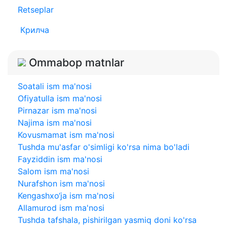
Retseplar
Крилча
Ommabop matnlar
Soatali ism ma'nosi
Ofiyatulla ism ma'nosi
Pirnazar ism ma'nosi
Najima ism ma'nosi
Kovusmamat ism ma'nosi
Tushda mu'asfar o'simligi ko'rsa nima bo'ladi
Fayziddin ism ma'nosi
Salom ism ma'nosi
Nurafshon ism ma'nosi
Kengashxo‘ja ism ma'nosi
Allamurod ism ma'nosi
Tushda tafshala, pishirilgan yasmiq doni ko'rsa