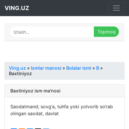
VING.UZ
Ving.uz
»
Ismlar manosi
»
Bolalar ismi
»
B
»
Baxtiniyoz
Baxtiniyoz ism ma'nosi
Saodatmand; sovg‘a, tuhfa yoki yolvorib so‘rab
olingan saodat, davlat