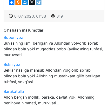
8-07-2020, 01:38
819
O'hshash ma'lumotlar
Boboniyoz
Buvasining ismi berilgan va Allohdan yolvorib so‘rab
olingan bola yoki muqaddas bobo (avliyo)ning tuhfasi,
muruvvati...
Bekniyoz
Beklar nasliga mansub Allohdan yolg‘orib so‘rab
olingan bola yoki Allohning mustahkam qilib berilgan
tuhfasi, sovg‘asi...
Barakatulla
Alloh bergan mo‘llik, baraka, davlat yoki Allohning
benihoya himmati, muruvvati...