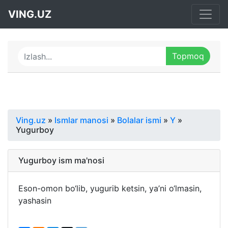
VING.UZ
Ving.uz
»
Ismlar manosi
»
Bolalar ismi
»
Y
»
Yugurboy
Yugurboy ism ma'nosi
Eson-omon bo‘lib, yugurib ketsin, ya’ni o‘lmasin,
yashasin