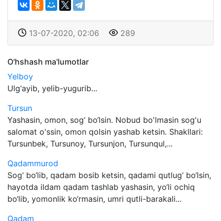
13-07-2020, 02:06
289
O'hshash ma'lumotlar
Yelboy
Ulg‘ayib, yelib-yugurib...
Tursun
Yashasin, omon, sog‘ bo‘lsin. Nobud bo'lmasin sog'u
salomat o'ssin, omon qolsin yashab ketsin. Shakllari:
Tursunbek, Tursunoy, Tursunjon, Tursunqul,...
Qadammurod
Sog‘ bo‘lib, qadam bosib ketsin, qadami qutlug‘ bo‘lsin,
hayotda ildam qadam tashlab yashasin, yo‘li ochiq
bo‘lib, yomonlik ko‘rmasin, umri qutli-barakali...
Qadam