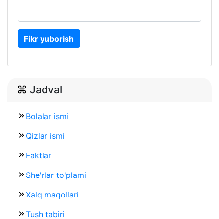
Fikr yuborish
Jadval
Bolalar ismi
Qizlar ismi
Faktlar
She'rlar to'plami
Xalq maqollari
Tush tabiri