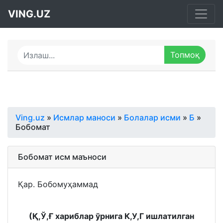
VING.UZ
Ving.uz
»
Исмлар маноси
»
Болалар исми
»
Б
»
Бобомат
Бобомат исм маъноси
Қар. Бобомуҳаммад
(Қ,Ў,Ғ хариблар ўрнига К,У,Г ишлатилган