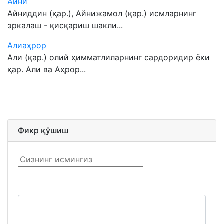
Айни
Айниддин (қар.), Айнижамол (қар.) исмларнинг
эркалаш - қисқариш шакли...
Алиаҳрор
Али (қар.) олий ҳимматлиларнинг сардоридир ёки
қар. Али ва Аҳрор...
Фикр қўшиш