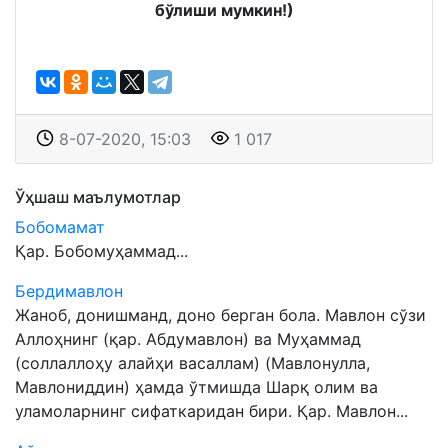
бўлиши мумкин!)
8-07-2020, 15:03
1 017
Ўҳшаш маълумотлар
Бобомамат
Қар. Бобомуҳаммад...
Бердимавлон
Жаноб, донишманд, доно берган бола. Мавлон сўзи
Аллоҳнинг (қар. Абдумавлон) ва Муҳаммад
(соллаллоҳу алайҳи васаллам) (Мавлонулла,
Мавлониддин) ҳамда ўтмишда Шарқ олим ва
уламоларнинг сифаткаридан бири. Қар. Мавлон...