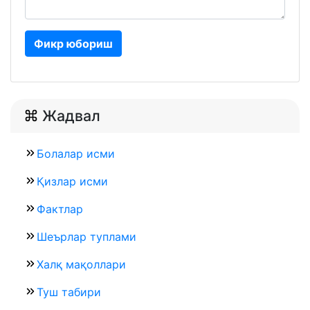
Фикр юбориш
Жадвал
Болалар исми
Қизлар исми
Фактлар
Шеърлар туплами
Халқ мақоллари
Туш табири