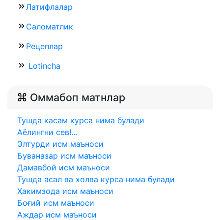
Латифлалар
Саломатлик
Рецеплар
Lotincha
Оммабоп матнлар
Тушда касам курса нима булади
Аёлингни сев!...
Элтурди исм маъноси
Буваназар исм маъноси
Дамавбой исм маъноси
Тушда асал ва холва курса нима булади
Ҳакимзода исм маъноси
Боғий исм маъноси
Аждар исм маъноси