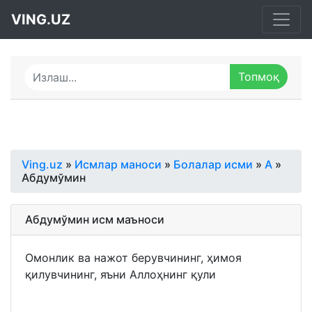
VING.UZ
Ving.uz
»
Исмлар маноси
»
Болалар исми
»
А
»
Абдумўмин
Абдумўмин исм маъноси
Омонлик ва нажот берувчининг, ҳимоя
қилувчининг, яъни Аллоҳнинг қули