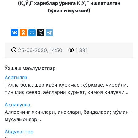
(Қ,Ў,Ғ хариблар ўрнига К,У,Г ишлатилган
бўлиши мумкин!)
25-06-2020, 14:50
1 381
Ўҳшаш маълумотлар
Асатилла
Тилла бола, шер каби қўрқмас ,қўрқмас, чиройли,
тинчлик севар, аёлларни ҳурмат, ҳимоя қилувчи...
Аҳлилулла
Аллоҳнинг яқинлари, иноқлари, бандалари; мўмин -
мусулмонлар...
Абдусаттор