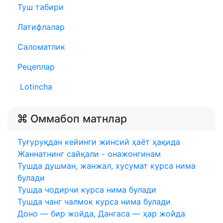
Туш табири
Латифлалар
Саломатлик
Рецеплар
Lotincha
Оммабоп матнлар
Туғуруқдан кейинги жинсий ҳаёт ҳақида
Жаннатнинг сайқали - онажонгинам
Тушда душман, жанжал, хусумат курса нима
булади
Тушда чодирчи курса нима булади
Тушда чанг чалмок курса нима булади
Доно — бир жойда, Дангаса — ҳар жойда