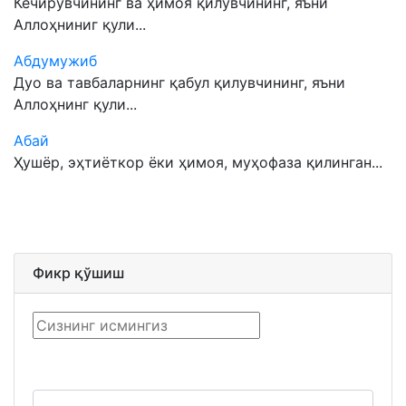
Кечирувчининг ва ҳимоя қилувчининг, яъни
Аллоҳниниг қули...
Абдумужиб
Дуо ва тавбаларнинг қабул қилувчининг, яъни
Аллоҳнинг қули...
Абай
Ҳушёр, эҳтиёткор ёки ҳимоя, муҳофаза қилинган...
Фикр қўшиш