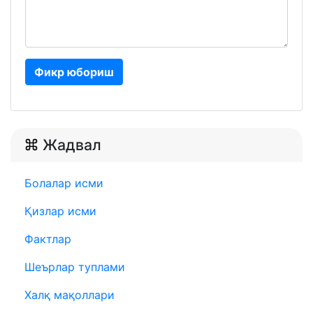
Фикр юбориш
Жадвал
Болалар исми
Қизлар исми
Фактлар
Шеърлар туплами
Халқ мақоллари