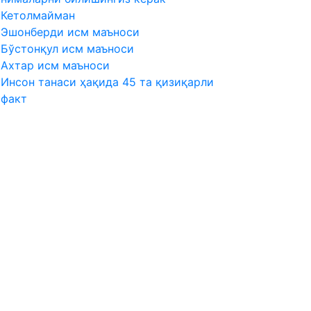
Кетолмайман
Эшонберди исм маъноси
Бўстонқул исм маъноси
Ахтар исм маъноси
Инсон танаси ҳақида 45 та қизиқарли
факт