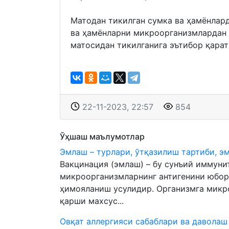
Матодан тикилган сумка ва ҳамёнлар
ва ҳамёнларни микроорганизмлардан 
матосидан тикилганига эътибор қарат
22-11-2023, 22:57
854
Ўҳшаш маълумотлар
Эмлаш – турлари, ўтқазилиш тартиби, э
Вакцинация (эмлаш) – бу сунъий иммунит
микроорганизмларнинг антигенини юбор
ҳимояланиш усулидир. Организмга микр
қарши махсус...
Овқат аллергияси сабаблари ва даволаш