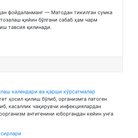
дан фойдаланманг — Матодан тикилган сумка
тозалаш қийин бўлгани сабаб ҳам чарм
иш тавсия қилинади.
млаш календари ва қарши кўрсатмалар
ет ҳосил қилиш бўлиб, организмга патоген
иб, касаллик чақирувчи инфекциялардан
оорганизм антигенини юборгандан кейин унга
 сирлари