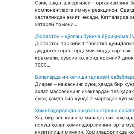
Озиқ-овқат аллергияси – организмнинг 
компонентларга иммун реакцияси. Одатд
хасталикдан азият чекади. Катталарда о
хатарли томони...
Дюфастон – қўллаш бўйича йўриқнома (
Дюфастон таркиби 1 таблетка қуйидагил
дидрогестерон; ёрдамчи моддалар: лакт
крахмали, сувсиз коллоид кремний диокс
7000...
Болаларда ич кетиши (диарея) сабаблар
Диарея – нажаснинг суюқ ҳамда бир кун
ахлат массасининг ичаклардан тез ҳара
суюқ ҳамда бир кунда 2 мартадан кўп ма
Ҳомиладорликда ошқозон оғриши сабабл
Ҳар бир аёл киши ҳомиладорлик вақтида
нохуш ҳолат ҳомиладорликнинг эрта му
кузатилиши мумкин. Ҳомиладорликда қо