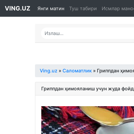
VING.UZ
Янги матин
Туш табири
Исмлар мано
Ving.uz
»
Саломатлик
» Гриппдан ҳимо
Гриппдан ҳимояланиш учун жуда фойд