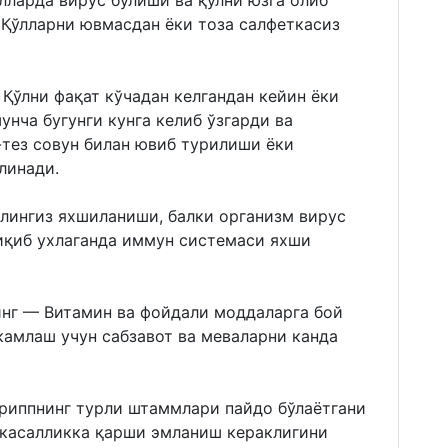
лларда вирус бўлиши ва қўлни юзга олиб
 Қўлларни ювмасдан ёки тоза салфеткасиз
 Қўлни фақат кўчадан келгандан кейин ёки
унча бугунги кунга келиб ўзгарди ва
-тез совун билан ювиб турилиши ёки
линади.
олингиз яхшиланиши, балки организм вирус
иқиб ухлаганда иммун системаси яхши
инг — Витамин ва фойдали моддаларга бой
камлаш учун сабзавот ва меваларни канда
гриппнинг турли штаммлари пайдо бўлаётгани
 касалликка қарши эмланиш кераклигини