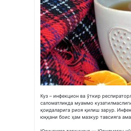
Куз – инфекцион ва ўткир респиратор
саломатликда муаммо кузатилмаслиги
қоидаларига риоя қилиш зарур. Инфек
юққани боис ҳам мазкур тавсияга ама