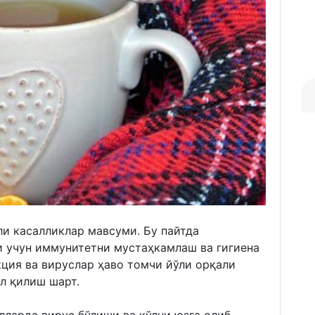
ли касалликлар мавсуми. Бу пайтда
 учун иммунитетни мустаҳкамлаш ва гигиена
ция ва вируслар ҳаво томчи йўли орқали
л қилиш шарт.