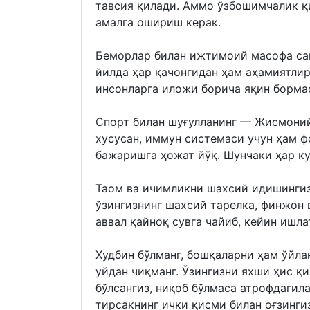
тавсия қилади. Аммо ўзбошимчалик қ
амалга ошириш керак.
Беморлар билан ижтимоий масофа сақ
йилда ҳар қачонгидан ҳам аҳамиятлир
инсонларга иложи борича яқин бормас
Спорт билан шуғулланинг — Жисмоний
хусусан, иммун системаси учун ҳам ф
бажаришга ҳожат йўқ. Шунчаки ҳар ку
Таом ва ичимликни шахсий идишингиз
ўзингизнинг шахсий тарелка, финжон 
аввал қайноқ сувга чайиб, кейин ишла
Худбин бўлманг, бошқаларни ҳам ўйла
уйдан чиқманг. Ўзингизни яхши ҳис қи
бўлсангиз, ниқоб бўлмаса атрофдагила
тирсакнинг ички қисми билан оғзингиз