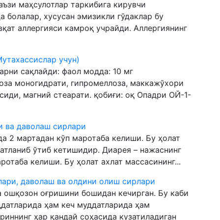
баъзи маҳсулотлар таркибига кирувчи
а болалар, хусусан эмизикли гўдаклар бу
вқат аллергияси камроқ учрайди. Аллергиянинг
Мутахассислар учун)
арни сақлайди: фаол модда: 10 мг
оза моногидрати, гипромеллоза, маккажўхори
иди, магний стеарати. қобиғи: оқ Опадри ОЙ-1-
и ва даволаш сирлари
да 2 мартадан кўп маротаба келиши. Бу ҳолат
катланиб ўтиб кетишидир. Диарея – нажаснинг
ротаба келиши. Бу ҳолат ахлат массасининг...
ари, даволаш ва олдини олиш сирлари
 ошқозон оғришини бошидан кечирган. Бу каби
ддатларида ҳам кеч муддатларида ҳам
риннинг ҳар қандай соҳасида кузатиладиган