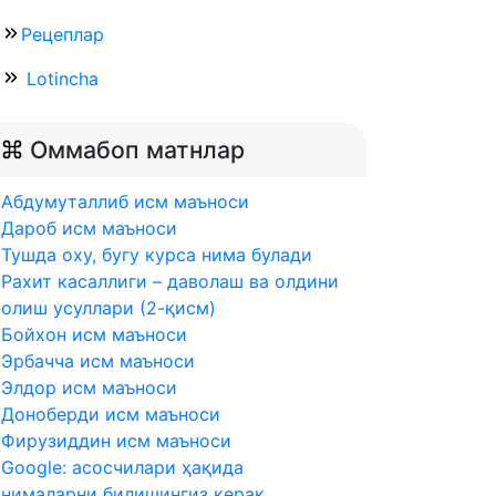
Рецеплар
Lotincha
Оммабоп матнлар
Абдумуталлиб исм маъноси
Дароб исм маъноси
Тушда оху, бугу курса нима булади
Рахит касаллиги – даволаш ва олдини
олиш усуллари (2-қисм)
Бойхон исм маъноси
Эрбачча исм маъноси
Элдор исм маъноси
Доноберди исм маъноси
Фирузиддин исм маъноси
Google: асосчилари ҳақида
нималарни билишингиз керак