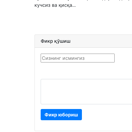
кучсиз ва қисқа...
Фикр қўшиш
Фикр юбориш