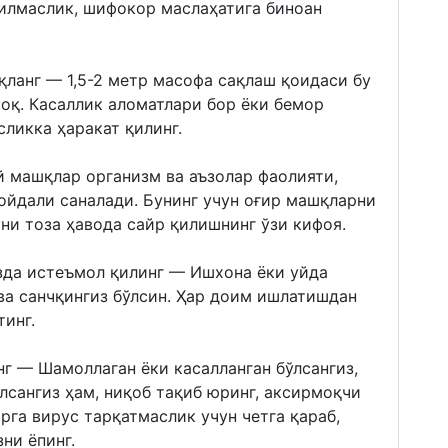
илмаслик, шифокор маслаҳатига биноан
ланг — 1,5-2 метр масофа сақлаш қоидаси бу
оқ. Касаллик аломатлари бор ёки бемор
ликка ҳаракат қилинг.
 машқлар организм ва аъзолар фаолияти,
ойдали саналади. Бунинг учун оғир машқларни
ни тоза ҳавода сайр қилишнинг ўзи кифоя.
да истеъмол қилинг — Ишхона ёки уйда
ва санчқингиз бўлсин. Ҳар доим ишлатишдан
тинг.
нг — Шамоллаган ёки касалланган бўлсангиз,
лсангиз ҳам, ниқоб тақиб юринг, аксирмоқчи
рга вирус тарқатмаслик учун четга қараб,
ни ёпинг.