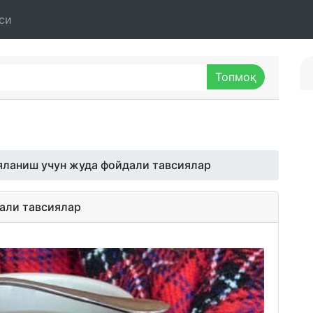
си
яланиш учун жуда фойдали тавсиялар
али тавсиялар