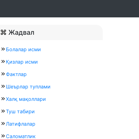
Жадвал
Болалар исми
Қизлар исми
Фактлар
Шеърлар туплами
Халқ мақоллари
Туш табири
Латифлалар
Саломатлик