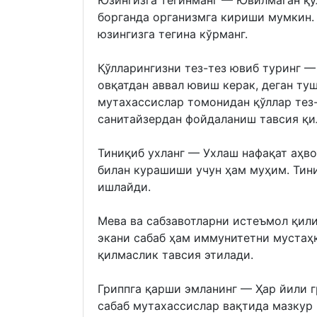
Юзингизга тегинманг — Ювилмаган қў
борганда организмга кириши мумкин.
юзингизга тегина кўрманг.
Қўлларингизни тез-тез ювиб туринг —
овқатдан аввал ювиш керак, деган туш
мутахассислар томонидан қўллар тез
санитайзердан фойдаланиш тавсия қи
Тиниқиб ухланг — Ухлаш нафақат аҳв
билан курашиши учун ҳам муҳим. Тин
ишлайди.
Мева ва сабзавотларни истеъмол қил
экани сабаб ҳам иммунитетни мустаҳ
қилмаслик тавсия этилади.
Гриппга қарши эмланинг — Ҳар йили 
сабаб мутахассислар вақтида мазкур