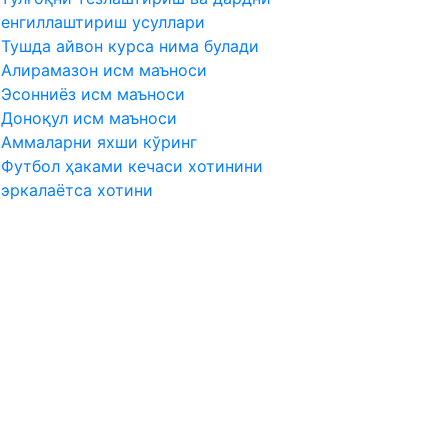
енгиллаштириш усуллари
Тушда айвон курса нима булади
Алирамазон исм маъноси
Эсонниёз исм маъноси
Доноқул исм маъноси
Аммаларни яхши кўринг
Футбол ҳаками кечаси хотинини
эркалаётса хотини