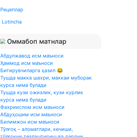
Рецеплар
Lotincha
Оммабоп матнлар
Абдулжавод исм маъноси
Ҳаммод исм маъноси
Битирувчиларга ҳазил 😂
Тушда макка шахри, маккаи муборак
курса нима булади
Тушда кузи ожизлик, кузи курлик
курса нима булади
Фахриислом исм маъноси
Абдуҳошим исм маъноси
Билимжон исм маъноси
Тўлғоқ – аломатлари, кечиши,
тўлғоқни тезлаштириш ва дардни