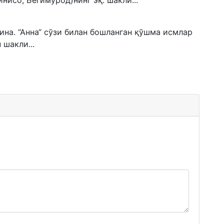
нисо, Бегимурод)нинг эқ. шакли...
ина. “Анна“ сўзи билан бошланган қўшма исмлар
 шакли...