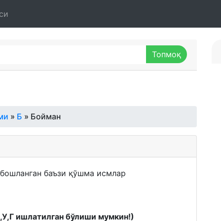
си
ми
»
Б
» Бойман
н бошланган баъзи қўшма исмлар
К,У,Г ишлатилган бўлиши мумкин!)