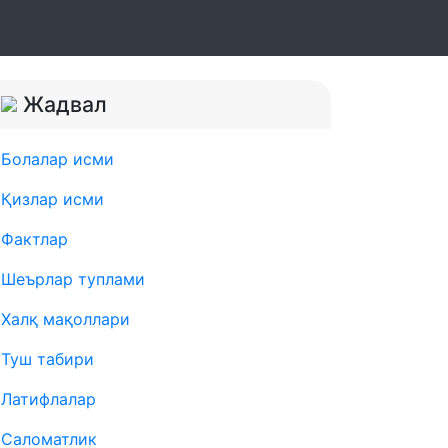
Жадвал
Болалар исми
Қизлар исми
Фактлар
Шеърлар туплами
Халқ мақоллари
Туш табири
Латифлалар
Саломатлик