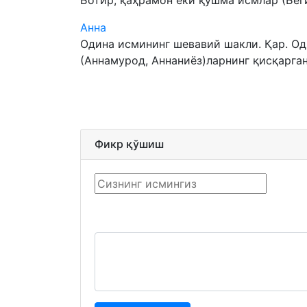
Ботир, қаҳрамон ёки қўшма исмлар (Беги
Анна
Одина исмининг шевавий шакли. Қар. Од
(Аннамурод, Аннаниёз)ларнинг қисқарган
Фикр қўшиш