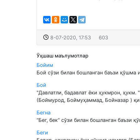
8-07-2020, 17:53
603
Ўҳшаш маълумотлар
Бойим
Бой сўзи билан бошланган баъзи қўшма 
Бой
"Давлатли, бадавлат ёки ҳукмрон, ҳукм.
(Боймурод, Боймуҳаммад, Бойназар ) қис
Бегна
“Бег, бек“ сўзи билан бошланган баъзи қў
Беги