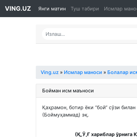
VING.UZ
Янги матин
Туш табири
Исмлар мано
Ving.uz
»
Исмлар маноси
»
Болалар ис
Бойман исм маъноси
Қаҳрамон, ботир ёки “бой“ сўзи била
(Боймуҳаммад) эқ.
(Қ,Ў,Ғ хариблар ўрнига 