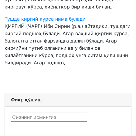
қирғовул кўрса, хиёнаткор бир киши билан...
Тушда киргий курса нима булади
ҚИРҒИЙ (ЧАРҒ) Ибн Сирин (р.а.) айтадики, тушдаги
қирғий подшоҳ бўлади. Агар ваҳший қирғий кўрса,
балоғатга етган фарзандга далил бўлади. Агар
қирғийни тутиб олганини ва у билан ов
қилаётганини кўрса, подшоҳ унга ситам қилишини
билдиради. Агар подшоҳ...
Фикр қўшиш