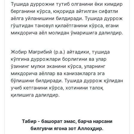
Тушида дуррожни тутиб олганини ёки кимдир
берганини кўрса, юқорида айтилган сифатли
аёлга уйланишини билдиради. Тушида дуррож
гўштидан тановул қилаётганини кўрса, егани
микдорича аёл молидан ўмаришига далилдир.
Жобир Мағрибий (р.а.) айтадики, тушида
кўпгина дуррожлари борлигини ва улар
ўзининг мулки эканини кўрса, уларнинг
микдорича аёллар ва канизакларга эга
бўлишини билдиради. Тушида дуррож қўлидан
учиб кетганини кўрса, хотинини талоқ
қилишига далилдир.
Табир - башорат эмас, барча нарсани
билгувчи ягона зот Аллоҳдир.