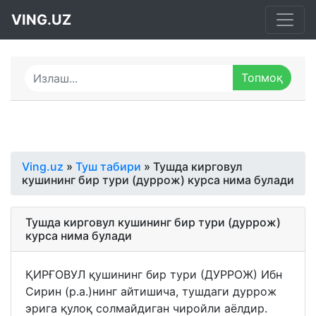
VING.UZ
Ving.uz
»
Туш табири
» Тушда кирговул
кушининг бир тури (дуррож) курса нима булади
Тушда кирговул кушининг бир тури (дуррож)
курса нима булади
ҚИРҒОВУЛ қушининг бир тури (ДУРРОЖ) Ибн
Сирин (р.а.)нинг айтишича, тушдаги дуррож
эрига қулоқ солмайдиган чиройли аёлдир.