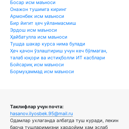
Босар исм маъноси
Онажон тушимга киринг
Армонбек исм маъноси
Бир йигит ҳеч уйланмасмиш
Эрдош исм маъноси
Ҳайбатулла исм маъноси
Тушда шакар курса нима булади
Ҳеч қачон ўзлаштириш учун кеч бўлмаган,
талаб юқори ва истиқболли ИТ касблари
Бойсариқ исм маъноси
Бормуҳаммад исм маъноси
Таклифлар учун почта:
hasanov.ilyosbek.95@mail.ru
Одамлар ухлаганда албатда туш куради, лекин
барча тушларимизни хардойим хам эслаб