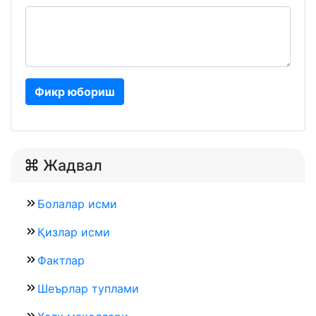
Фикр юбориш
Жадвал
Болалар исми
Қизлар исми
Фактлар
Шеърлар туплами