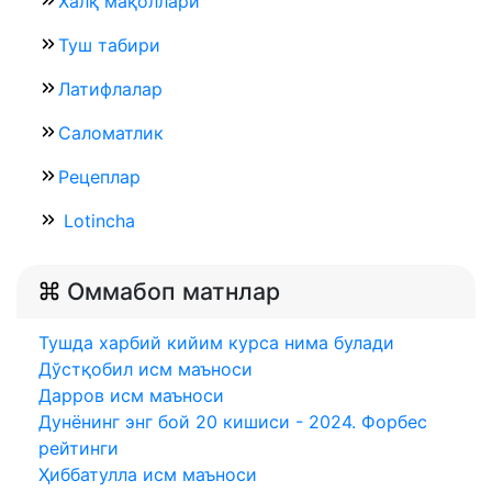
Халқ мақоллари
Туш табири
Латифлалар
Саломатлик
Рецеплар
Lotincha
Оммабоп матнлар
Тушда харбий кийим курса нима булади
Дўстқобил исм маъноси
Дарров исм маъноси
Дунёнинг энг бой 20 кишиси - 2024. Форбес
рейтинги
Ҳиббатулла исм маъноси