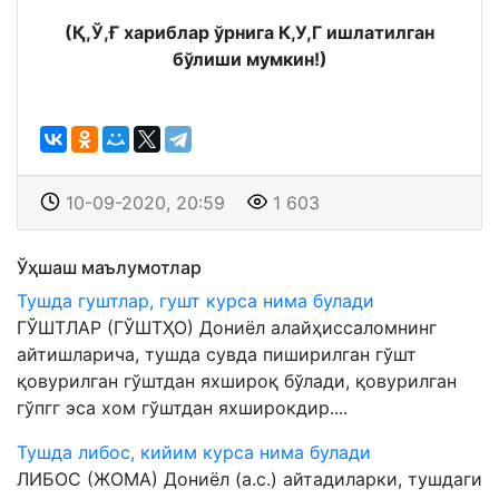
(Қ,Ў,Ғ хариблар ўрнига К,У,Г ишлатилган
бўлиши мумкин!)
10-09-2020, 20:59
1 603
Ўҳшаш маълумотлар
Тушда гуштлар, гушт курса нима булади
ГЎШТЛАР (ГЎШТҲО) Дониёл алайҳиссаломнинг
айтишларича, тушда сувда пиширилган гўшт
қовурилган гўштдан яхшироқ бўлади, қовурилган
гўпгг эса хом гўштдан яхширокдир....
Тушда либос, кийим курса нима булади
ЛИБОС (ЖОМА) Дониёл (а.с.) айтадиларки, тушдаги