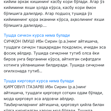
кийим эркак кишининг касбу кори бўлади. Агар ўз
кийимини яхши ҳолда кўрса, касбу кори ёмон
бўлишига далилдир. Агар подшоҳ тушида ўз
кийимининг қора эканини кўрса, аҳволининг яхши
бўлишига далилдир....
Тушда сичкон курса нима булади
СИЧҚОН (МУШ) Ибн Сирин (р.а.)нинг айтишича,
тушдаги сичқон ташқаридан покдомон, ичидан эса
фосиқ аёлдир. Тушида сичқонни тутиб олса ёки
биров унга берганини кўрса, айтилган сифатдаги
хотинга уйланишини билдиради. Тушида сичқонни
оғилхонада тутиб...
Тушда кирговул курса нима булади
ҚИРҒОВУЛ (ТАЗАРВ) Ибн Сирин (р.а.)нинг
айтишича, тушдаги қирғовул сотқин одам бўлади,
мода қирғовул эса алдовчи аёлдир.
Таъбирчиларнинг айтишича, қирғовул ҳийла билан
қўлга киритилган ҳаром мол бўлади. Тушида