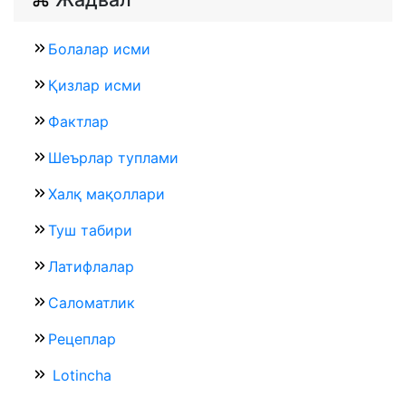
Болалар исми
Қизлар исми
Фактлар
Шеърлар туплами
Халқ мақоллари
Туш табири
Латифлалар
Саломатлик
Рецеплар
Lotincha