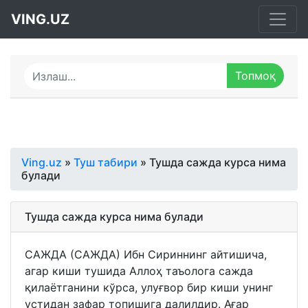
VING.UZ
Ving.uz
»
Туш табири
» Тушда сажда курса нима
булади
Тушда сажда курса нима булади
САЖДА (САЖДА) Ибн Сириннинг айтишича,
агар киши тушида Аллоҳ таъолога сажда
қилаётганини кўрса, улуғвор бир киши унинг
устидан зафар топишига далилдир. Ағар