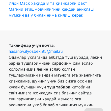
Илон Маск ҳақида 8 та қизиқарли факт
Магний этишмовчилигини қандай аниқлаш
мумкин ва у билан нима қилиш керак
Таклифлар учун почта:
hasanov.ilyosbek.95@mail.ru
Одамлар ухлаганда албатда туш куради, лекин
барча тушларимизни хардойим хам эслаб
кололмаймиз лекин эслаб колган
тушларимизни кандай маънога эга эканлигига
кизикамиз, шунинг учун биз сизга осон ва
кулай булиши учун
туш табири
китобини
сайтимизга жойладик сиз бизнинг сайтда
тушларингнизни кандай маънога эга
эканлигини укиб билиб олишингиз мумкин.!