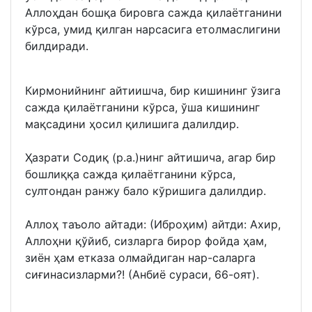
Аллоҳдан бошқа бировга сажда қилаётганини
кўрса, умид қилган нарсасига етолмаслигини
билдиради.
Кирмонийнинг айтиишча, бир кишининг ўзига
сажда қилаётганини кўрса, ўша кишининг
мақсадини ҳосил қилишига далилдир.
Ҳазрати Содиқ (р.а.)нинг айтишича, агар бир
бошлиққа сажда қилаётганини кўрса,
султондан ранжу бало кўришига далилдир.
Аллоҳ таъоло айтади: (Иброҳим) айтди: Ахир,
Аллоҳни қўйиб, сизларга бирор фойда ҳам,
зиён ҳам етказа олмайдиган нар-саларга
сиғинасизларми?! (Анбиё сураси, 66-оят).