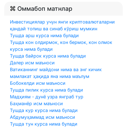
Оммабоп матнлар
Инвестициялар учун янги криптовалюталарни
қандай топиш ва синаб кўриш мумкин
Тушда арш курса нима булади
Тушда кон олдирмок, кон бермок, кон олмок
курса нима булади
Тушда байрок курса нима булади
Далер исм маъноси
Ватиканнинг майдони нима ва энг кичик
мамлакат ҳақида яна нима маълум
Бобокелди исм маъноси
Тушда пилик курса нима булади
Мадҳиям - дунё узра янграб тур
Баҳманёр исм маъноси
Тушда кур курса нима булади
Абдумуҳаммад исм маъноси
Тушда тун курса нима булади