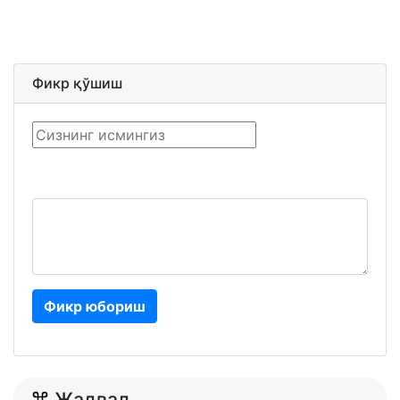
Фикр қўшиш
Фикр юбориш
Жадвал