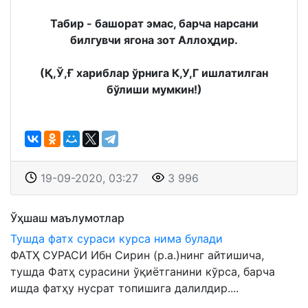
Табир - башорат эмас, барча нарсани
билгувчи ягона зот Аллоҳдир.
(Қ,Ў,Ғ хариблар ўрнига К,У,Г ишлатилган
бўлиши мумкин!)
19-09-2020, 03:27
3 996
Ўҳшаш маълумотлар
Тушда фатх сураси курса нима булади
ФАТҲ СУРАСИ Ибн Сирин (р.а.)нинг айтишича,
тушда Фатҳ сурасини ўқиётганини кўрса, барча
ишда фатҳу нусрат топишига далилдир....