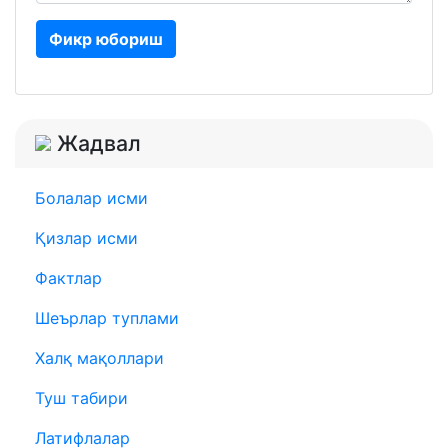
Фикр юбориш
Жадвал
Болалар исми
Қизлар исми
Фактлар
Шеърлар туплами
Халқ мақоллари
Туш табири
Латифлалар