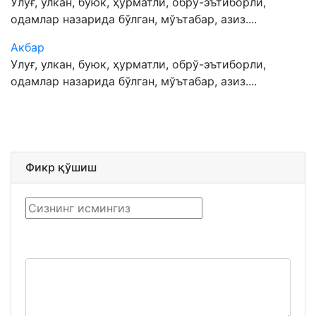
Улуғ, улкан, буюк, ҳурматли, обрў-эътиборли,
одамлар назарида бўлган, мўътабар, азиз....
Акбар
Улуғ, улкан, буюк, ҳурматли, обрў-эътиборли,
одамлар назарида бўлган, мўътабар, азиз....
Фикр қўшиш