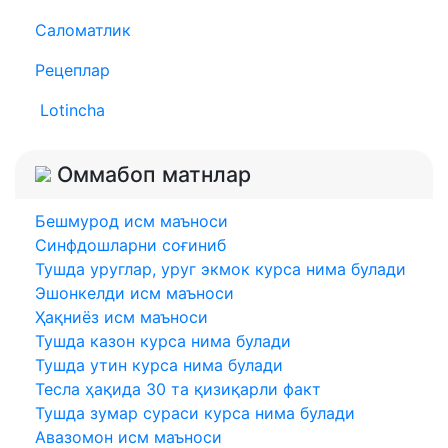
Саломатлик
Рецеплар
Lotincha
Оммабоп матнлар
Бешмурод исм маъноси
Синфдошларни соғиниб
Тушда уруглар, уруг экмок курса нима булади
Эшонкелди исм маъноси
Ҳақниёз исм маъноси
Тушда казон курса нима булади
Тушда утин курса нима булади
Тесла ҳақида 30 та қизиқарли факт
Тушда зумар сураси курса нима булади
Авазомон исм маъноси