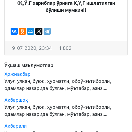
(Қ,Ў,Ғ хариблар ўрнига К,У,Г ишлатилган
бўлиши мумкин!)
9-07-2020, 23:34
1 802
Ўҳшаш маълумотлар
Ҳожиакбар
Улуғ, улкан, буюк, ҳурматли, обрў-эътиборли,
одамлар назарида бўлган, мўътабар, азиз....
Акбаршоҳ
Улуғ, улкан, буюк, ҳурматли, обрў-эътиборли,
одамлар назарида бўлган, мўътабар, азиз....
Акбарали