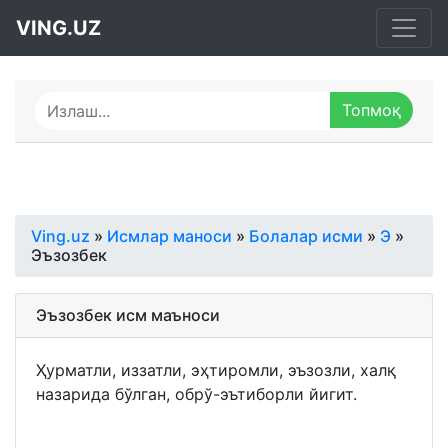
VING.UZ
Ving.uz
»
Исмлар маноси
»
Болалар исми
»
Э
»
Эъзозбек
Эъзозбек исм маъноси
Ҳурматли, иззатли, эҳтиромли, эъзозли, халқ
назарида бўлган, обрў-эътиборли йигит.