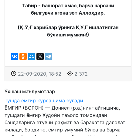
Табир - башорат эмас, барча нарсани
билгувчи ягона зот Аллоҳдир.
(Қ,Ў,Ғ хариблар ўрнига К,У,Г ишлатилган
бўлиши мумкин!)
22-09-2020, 18:52
2 372
Ўҳшаш маълумотлар
Тушда ёмгир курса нима булади
ЁМҒИР (БОРОН) — Дониёл (р.а.)нинг айтишича,
тушдаги ёмғир Худойи таъоло томонидан
бандаларига етувчи раҳмат ва баракатга далолат
қилади, борди-ю, ёмғир умумий бўлса ва барча