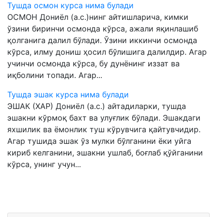
Тушда осмон курса нима булади
ОСМОН Дониёл (а.с.)нинг айтишларича, кимки
ўзини биринчи осмонда кўрса, ажали яқинлашиб
қолганига далил бўлади. Ўзини иккинчи осмонда
кўрса, илму дониш ҳосил бўлишига далилдир. Агар
учинчи осмонда кўрса, бу дунёнинг иззат ва
иқболини топади. Агар...
Тушда эшак курса нима булади
ЭШАК (ХАР) Дониёл (а.с.) айтадиларки, тушда
эшакни кўрмоқ бахт ва улуғлик бўлади. Эшакдаги
яхшилик ва ёмонлик туш кўрувчига қайтувчидир.
Агар тушида эшак ўз мулки бўлганини ёки уйга
кириб келганини, эшакни ушлаб, боғлаб қўйганини
кўрса, унинг учун...