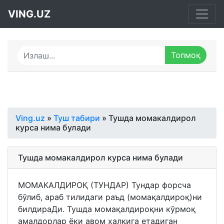
VING.UZ
Ving.uz
»
Туш табири
» Тушда момакалдирол
курса нима булади
Тушда момакалдирол курса нима булади
МОМАКАЛДИРОҚ (ТУНДАР) Тундар форсча
бўлиб, араб тилидаги раъд (момақалдироқ)ни
билдираДи. Тушда момақалдироқни кўрмоқ
амалдорлар ёки авом халқига етадиган