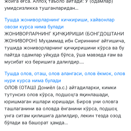
жойга ёғса. Аллоҳ таъоло айтади: У (одамлар)
умидсизликка тушганларидан...
Тушда жониворларнинг кичкириши, хайвонлар
овози курса нима булади
ЖОНИВОРЛАРНИНГ ҚИЧҚИРИШИ (БОНГДОШТАНИ
ЖОНИВОРОН) Муҳаммад ибн Сириннинг айтишича,
тушида жониворларнинг қичқиришини кўрса ва бу
пайтда одамлар уйқуда бўлса, ўша мавзеда ғам ва
мусибат юз беришига далилдир....
Тушда олов, оташ, олов алангаси, олов ёкмок, олов
нури курса нима булади
ОЛОВ (ОТАШ) Дониёл (а.с.) айтадиларки, кимки
тутунсиз олов кўрса, подшоҳга яқинлашади,
юришмаган ишлари юришади. Биров уни оловга
ташлаганини ва оловда ёнганини кўрса, подшоҳ
унга ситам қилишига далилдир, лекин тезда озод
бўлади ва башорат ҳамда...