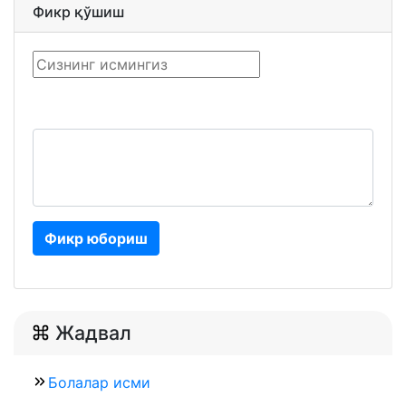
Фикр қўшиш
Фикр юбориш
Жадвал
Болалар исми