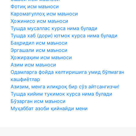
Фотиқ исм маъноси
Кароматуллоҳ исм маъноси
Ҳожинисо исм маъноси
Тушда мусаллас курса нима булади
Тушда хаб (дори) ютмок курса нима булади
Баҳридил исм маъноси
Эргашали исм маъноси
Ҳожираҳим исм маъноси
Азим исм маъноси
Одамларга фойда келтиришига умид бўлмаган
кашфиётлар
Азизим, менга илиқроқ бир сўз айтсангизчи!
Тушда кийим тукимок курса нима булади
Бўзарган исм маъноси
Муҳаббат азоби қийнайди мени