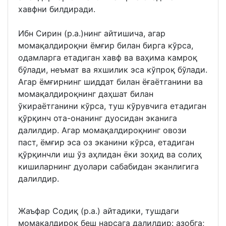
хавфни билдиради.
Ибн Сирин (р.а.)нинг айтишича, агар
момақалдироқни ёмғир билан бирга кўрса,
одамларга етадиган хавф ва ваҳима камроқ
бўлади, неъмат ва яхшилик эса кўпроқ бўлади.
Агар ёмғирнинг шиддат билан ёғаётганини ва
момақалдироқнинг даҳшат билан
ўкираётганини кўрса, туш кўрувчига етадиган
қўрқинч ота-онанинг дуосидан эканига
далилдир. Агар момақалдироқнинг овози
паст, ёмғир эса оз эканини кўрса, етадиган
қўрқинчли иш ўз аҳлидан ёки зоҳид ва солиҳ
кишиларнинг дуолари сабабидан эканлигига
далилдир.
Жаъфар Содиқ (р.а.) айтадики, тушдаги
момақалдироқ беш нарсага далилдир: азобга;