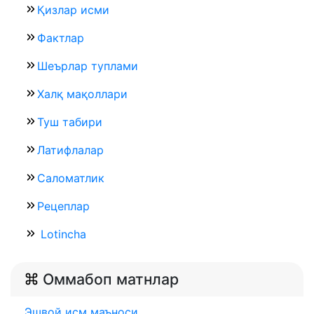
Қизлар исми
Фактлар
Шеърлар туплами
Халқ мақоллари
Туш табири
Латифлалар
Саломатлик
Рецеплар
Lotincha
Оммабоп матнлар
Эшвой исм маъноси