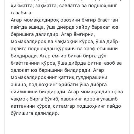
ҳикматга; заҳматга; савлатга ва подшоҳнинг
ғазабига.
Агар момақалдироқ овозини ёмғир ёғаётган
пайтда эшица, ўша диёрда хайру баракат юз
беришига далилдир. Агар ёмғирни,
момақалдироқ ва чақмоқни кўрса, ўша диёр
аҳлига подшоҳдан қўрқинч ва хавф етишини
билдиради. Агар ёмғир билан бирга дўл
ёғаётганини кўрса, ўша диёрда фитна, азоб ва
ҳалокат юз беришини билдиради. Агар
момақалдироқнинг қаттиқ гулдирашини
эшица, подшоҳнинг ҳайбати ўша диёрга
ёйилишини билдиради. Агар момақалдироқ ва
чақмоқ бирга бўлиб, ҳавонинг қоронғулашиб
кетганини кўрса, ситамгар подшоҳнинг пайдо
бўлишига далилдир.