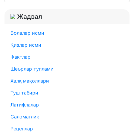
Жадвал
Болалар исми
Қизлар исми
Фактлар
Шеърлар туплами
Халқ мақоллари
Туш табири
Латифлалар
Саломатлик
Рецеплар