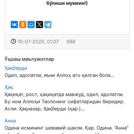
бўлиши мумкин!)
10-07-2020, 01:07
998
Ўҳшаш маълумотлар
Ҳақберди
Одил, адолатли, яъни Аллоҳ ато қилган бола...
Ҳақ
Ҳақиқат, рост, ҳақиқатда мавжуд, одил, адолатли.
Бу ном Аллоҳи Таолонинг сифатларидан биридир.
Асли: Ҳақназар, Ҳақберди (қар.)...
Анна
Одина исмининг шевавий шакли. Қар. Одина. “Анна“