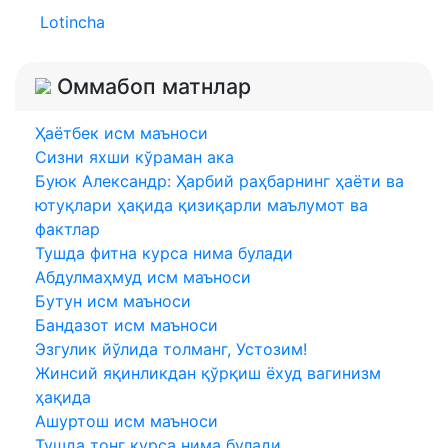
Lotincha
Оммабоп матнлар
Ҳаётбек исм маъноси
Сизни яхши кўраман ака
Буюк Александр: Ҳарбий раҳбарнинг ҳаёти ва
ютуқлари ҳақида қизиқарли маълумот ва
фактлар
Тушда фитна курса нима булади
Абдулмаҳмуд исм маъноси
Бутун исм маъноси
Бандазот исм маъноси
Эзгулик йўлида толманг, Устозим!
Жинсий яқинликдан қўрқиш ёхуд вагинизм
ҳақида
Ашуртош исм маъноси
Тушда тонг курса нима булади