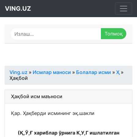
VING.UZ
Ving.uz
»
Исмлар маноси
»
Болалар исми
»
Ҳ
»
Ҳақбой
Ҳақбой исм маъноси
Қар. Ҳақберди исмининг эқ.шакли
(Қ,Ў,Ғ хариблар ўрнига К,У,Г ишлатилган