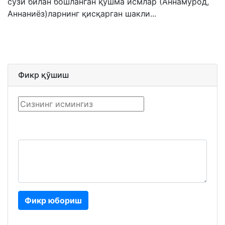
сўзи билан бошланган қўшма исмлар (Аннамурод,
Аннаниёз)ларнинг қисқарган шакли...
Фикр қўшиш
Фикр юбориш