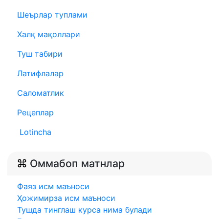
Шеърлар туплами
Халқ мақоллари
Туш табири
Латифлалар
Саломатлик
Рецеплар
Lotincha
Оммабоп матнлар
Фаяз исм маъноси
Ҳожимирза исм маъноси
Тушда тинглаш курса нима булади