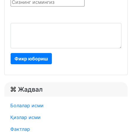
Фикр юбориш
Жадвал
Болалар исми
Қизлар исми
Фактлар