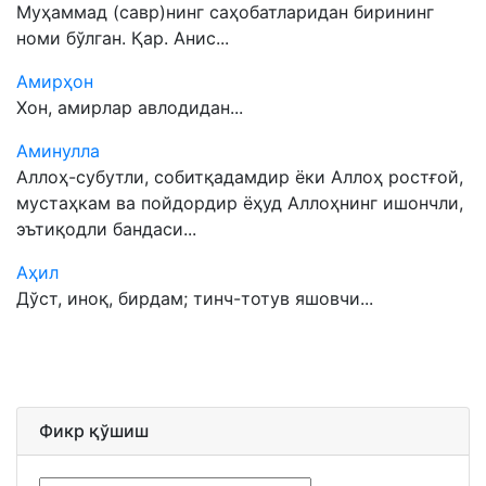
Муҳаммад (савр)нинг саҳобатларидан бирининг
номи бўлган. Қар. Анис...
Амирҳон
Хон, амирлар авлодидан...
Аминулла
Аллоҳ-субутли, собитқадамдир ёки Аллоҳ ростғой,
мустаҳкам ва пойдордир ёҳуд Аллоҳнинг ишончли,
эътиқодли бандаси...
Аҳил
Дўст, иноқ, бирдам; тинч-тотув яшовчи...
Фикр қўшиш