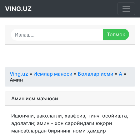
VING.UZ
Ving.uz
»
Исмлар маноси
»
Болалар исми
»
А
»
Амин
Амин исм маъноси
Ишончли, ваколатли, хавфсиз, тинч, осойишта,
адолатли; амин - хон саройидаги юқори
мансаблардан бирининг номи ҳамдир