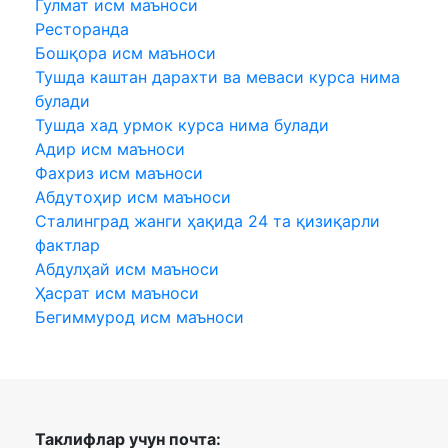
Гулмат исм маъноси
Ресторанда
Бошқора исм маъноси
Тушда каштан дарахти ва меваси курса нима
булади
Тушда хад урмок курса нима булади
Адир исм маъноси
Фахриз исм маъноси
Абдутоҳир исм маъноси
Сталинград жанги ҳақида 24 та қизиқарли
фактлар
Абдулҳай исм маъноси
Ҳасрат исм маъноси
Бегиммурод исм маъноси
Таклифлар учун почта: