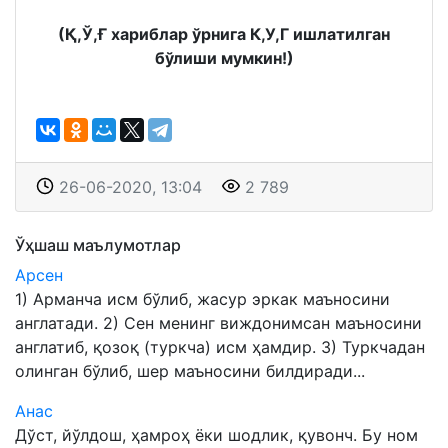
(Қ,Ў,Ғ хариблар ўрнига К,У,Г ишлатилган
бўлиши мумкин!)
26-06-2020, 13:04
2 789
Ўҳшаш маълумотлар
Арсен
1) Арманча исм бўлиб, жасур эркак маъносини
англатади. 2) Сен менинг виждонимсан маъносини
англатиб, қозоқ (туркча) исм ҳамдир. 3) Туркчадан
олинган бўлиб, шер маъносини билдиради...
Анас
Дўст, йўлдош, ҳамроҳ ёки шодлик, қувонч. Бу ном