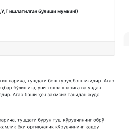
К,У,Г ишлатилган бўлиши мумкин!)
тишларича, тушдаги бош гуруҳ бошлиғидир. Агар
аҳбар бўлишига, уни хоҳлашларига ва ундан
дир. Агар боши ҳеч захмсиз танидан жудо
ларича, тушдаги бурун туш кўрувчининг обрў-
 камлик ёки ортиқчалик кўрувчининг қадру