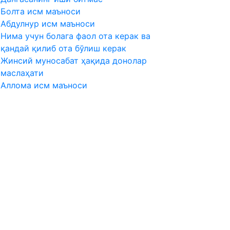
Болта исм маъноси
Абдулнур исм маъноси
Нима учун болага фаол ота керак ва
қандай қилиб ота бўлиш керак
Жинсий муносабат ҳақида донолар
маслаҳати
Аллома исм маъноси