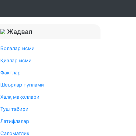
Жадвал
Болалар исми
Қизлар исми
Фактлар
Шеърлар туплами
Халқ мақоллари
Туш табири
Латифлалар
Саломатлик