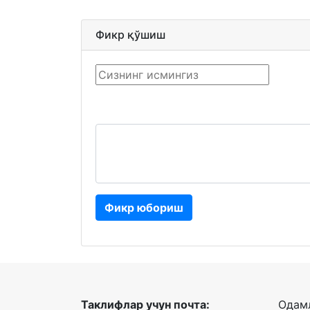
Фикр қўшиш
Фикр юбориш
Таклифлар учун почта:
Одамл