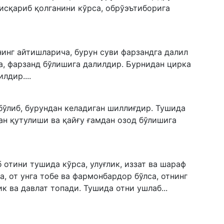
қисқариб қолганини кўрса, обрўэътиборига
инг айтишларича, бурун суви фарзандга далил
а, фарзанд бўлишига далилдир. Бурнидан цирка
лдир....
ўлиб, бурундан келадиган шиллиғдир. Тушида
ан қутулиши ва қайғу ғамдан озод бўлишига
б отини тушида кўрса, улуғлик, иззат ва шараф
а, от унга тобе ва фармонбардор бўлса, отнинг
ик ва давлат топади. Тушида отни ушлаб...