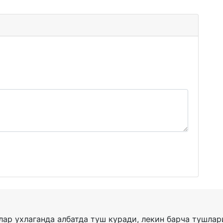
ар ухлаганда албатда туш куради, лекин барча тушла