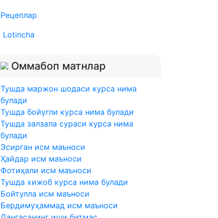
Рецеплар
Lotincha
Оммабоп матнлар
Тушда маржон шодаси курса нима
булади
Тушда бойугли курса нима булади
Тушда залзала сураси курса нима
булади
Эсирган исм маъноси
Ҳайдар исм маъноси
Фотиҳали исм маъноси
Тушда хижоб курса нима булади
Бойтулла исм маъноси
Бердимуҳаммад исм маъноси
Дангасанинг иши битмас