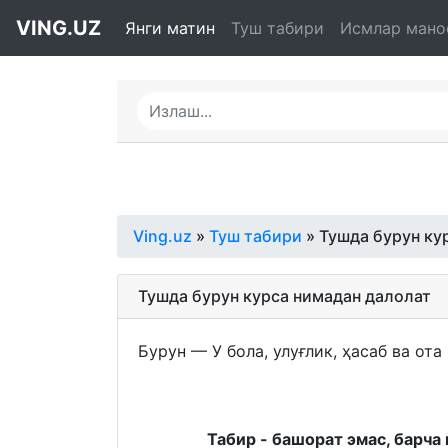
VING.UZ
Янги матин
Туш табири
Исмлар мано
Ving.uz
»
Туш табири
» Тушда бурун ку
Тушда бурун курса нимадан далолат
Бурун — У бола, улуғлик, ҳасаб ва ота
Табир - башорат эмас, барча 