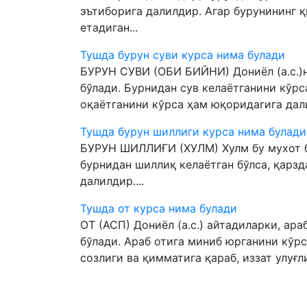
эътиборига далилдир. Агар бурунининг 
етадиган...
Тушда бурун суви курса нима булади
БУРУН СУВИ (ОБИ БИЙНИ) Дониёл (а.с.)н
бўлади. Бурнидан сув келаётганини кўрс
оқаётганини кўрса ҳам юқоридагига дали
Тушда бурун шиллиги курса нима булади
БУРУН ШИЛЛИҒИ (ХУЛМ) Хулм бу мухот б
бурнидан шиллиқ келаётган бўлса, қарзд
далилдир....
Тушда от курса нима булади
ОТ (АСП) Дониёл (а.с.) айтадиларки, ара
бўлади. Араб отига миниб юрганини кўрс
созлиги ва қимматига қараб, иззат улуғл