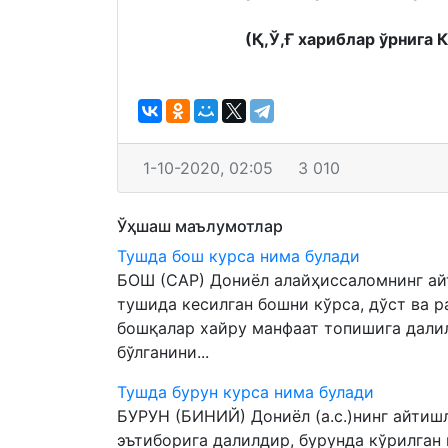
(Қ,Ў,Ғ хариблар ўрнига 
1-10-2020, 02:05
3 010
Ўҳшаш маълумотлар
Тушда бош курса нима булади
БОШ (САР) Дониёл алайҳиссаломнинг ай
тушида кесилган бошни кўрса, дўст ва р
бошқалар хайру манфаат топишига далил
бўлганини...
Тушда бурун курса нима булади
БУРУН (БИНИЙ) Дониёл (а.с.)нинг айтиш
эътиборига далилдир, бурунда кўрилган