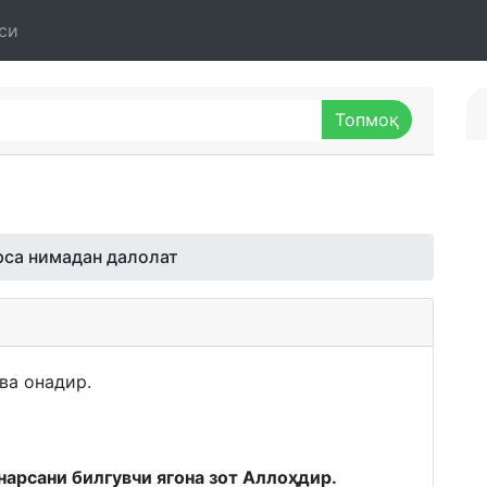
си
рса нимадан далолат
 ва онадир.
нарсани билгувчи ягона зот Аллоҳдир.