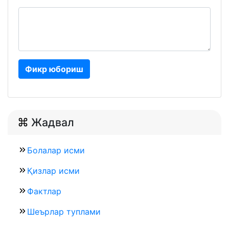
Фикр юбориш
Жадвал
Болалар исми
Қизлар исми
Фактлар
Шеърлар туплами