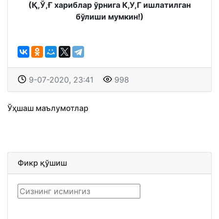
(Қ,Ў,Ғ хариблар ўрнига К,У,Г ишлатилган
бўлиши мумкин!)
9-07-2020, 23:41
998
Ўҳшаш маълумотлар
Фикр қўшиш