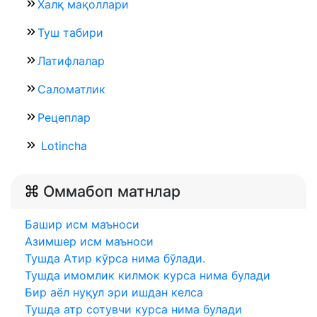
Халқ мақоллари
Туш табири
Латифлалар
Саломатлик
Рецеплар
Lotincha
Оммабоп матнлар
Башир исм маъноси
Азимшер исм маъноси
Тушда Атир кўрса нима бўлади.
Тушда имомлик килмок курса нима булади
Бир аёл нуқул эри ишдан келса
Тушда атр сотувчи курса нима булади