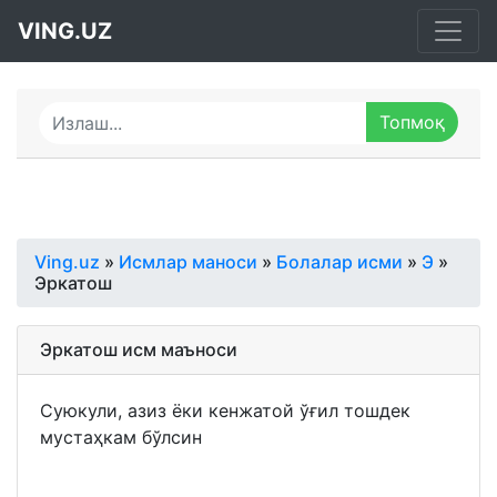
VING.UZ
Ving.uz
»
Исмлар маноси
»
Болалар исми
»
Э
»
Эркатош
Эркатош исм маъноси
Суюкули, азиз ёки кенжатой ўғил тошдек
мустаҳкам бўлсин