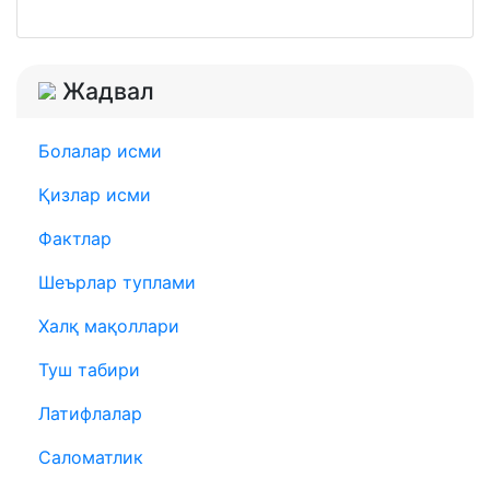
Жадвал
Болалар исми
Қизлар исми
Фактлар
Шеърлар туплами
Халқ мақоллари
Туш табири
Латифлалар
Саломатлик