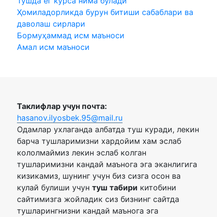
Тушда ёг курса нима булади
Ҳомиладорликда бурун битиши сабаблари ва
даволаш сирлари
Бормуҳаммад исм маъноси
Амал исм маъноси
Таклифлар учун почта:
hasanov.ilyosbek.95@mail.ru
Одамлар ухлаганда албатда туш куради, лекин
барча тушларимизни хардойим хам эслаб
кололмаймиз лекин эслаб колган
тушларимизни кандай маънога эга эканлигига
кизикамиз, шунинг учун биз сизга осон ва
кулай булиши учун
туш табири
китобини
сайтимизга жойладик сиз бизнинг сайтда
тушларингнизни кандай маънога эга