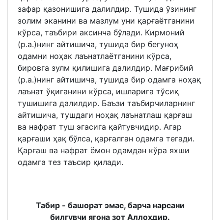
зафар қазонишига далилдир. Тушида ўзининг
золим эканини ва мазлум уни қарғаётганини
кўрса, таъбири аксинча бўлади. Кирмоний
(р.а.)нинг айтишича, тушида бир бегуноҳ
одамни ноҳак лаънатлаётганини кўрса,
бировга зулм қилишига далилдир. Мағрибий
(р.а.)нинг айтишича, тушида бир одамга ноҳақ
лаънат ўқиганини кўрса, ишларига тўсиқ
тушишига далилдир. Баъзи таъбирчиларнинг
айтишича, тушдаги ноҳақ лаънатлаш қарғаш
ва нафрат туш эгасига қайтувчидир. Агар
қарғаши ҳақ бўлса, қарғалган одамга тегади.
Қарғаш ва нафрат ёмон одамдан кўра яхши
одамга тез таъсир қилади.
Табир - башорат эмас, барча нарсани
билгувчи ягона зот Аллоҳдир.