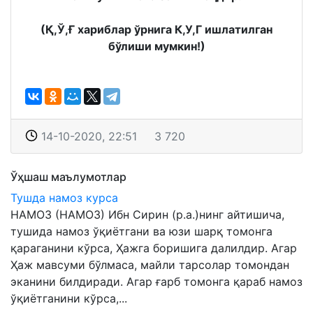
(Қ,Ў,Ғ хариблар ўрнига К,У,Г ишлатилган
бўлиши мумкин!)
14-10-2020, 22:51
3 720
Ўҳшаш маълумотлар
Тушда намоз курса
НАМОЗ (НАМОЗ) Ибн Сирин (р.а.)нинг айтишича,
тушида намоз ўқиётгани ва юзи шарқ томонга
қараганини кўрса, Ҳажга боришига далилдир. Агар
Ҳаж мавсуми бўлмаса, майли тарсолар томондан
эканини билдиради. Агар ғарб томонга қараб намоз
ўқиётганини кўрса,...