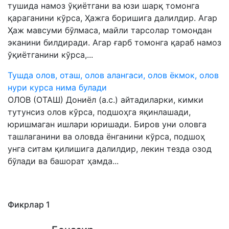
тушида намоз ўқиётгани ва юзи шарқ томонга
қараганини кўрса, Ҳажга боришига далилдир. Агар
Ҳаж мавсуми бўлмаса, майли тарсолар томондан
эканини билдиради. Агар ғарб томонга қараб намоз
ўқиётганини кўрса,...
Тушда олов, оташ, олов алангаси, олов ёкмок, олов
нури курса нима булади
ОЛОВ (ОТАШ) Дониёл (а.с.) айтадиларки, кимки
тутунсиз олов кўрса, подшоҳга яқинлашади,
юришмаган ишлари юришади. Биров уни оловга
ташлаганини ва оловда ёнганини кўрса, подшоҳ
унга ситам қилишига далилдир, лекин тезда озод
бўлади ва башорат ҳамда...
Фикрлар
1