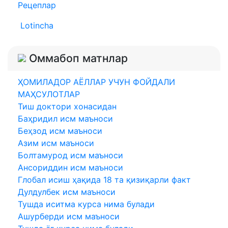
Рецеплар
Lotincha
Оммабоп матнлар
ҲОМИЛАДОР АЁЛЛАР УЧУН ФОЙДАЛИ
МАҲСУЛОТЛАР
Тиш доктори хонасидан
Баҳридил исм маъноси
Беҳзод исм маъноси
Азим исм маъноси
Болтамурод исм маъноси
Ансориддин исм маъноси
Глобал исиш ҳақида 18 та қизиқарли факт
Дулдулбек исм маъноси
Тушда иситма курса нима булади
Ашурберди исм маъноси