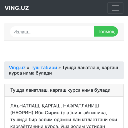
VING.UZ
Ving.uz
»
Туш табири
» Тушда ланатлаш, каргаш
курса нима булади
Тушда ланатлаш, каргаш курса нима булади
ЛАъНАТЛАШ, ҚАРҒАШ, НАФРАТЛАНИШ
(НАФРИН) Ибн Сирин (р.а.)нинг айтишича,
тушида бир золим одамни лаънатлаётгани ёки
қарғаётганини кўрса, ўша золим устидан