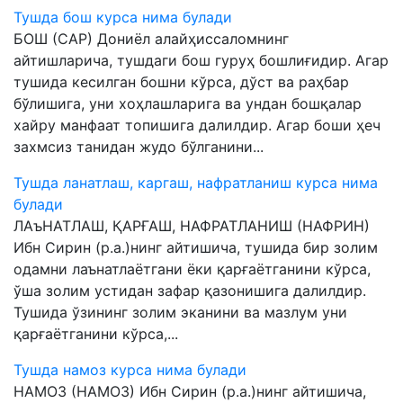
Тушда бош курса нима булади
БОШ (САР) Дониёл алайҳиссаломнинг
айтишларича, тушдаги бош гуруҳ бошлиғидир. Агар
тушида кесилган бошни кўрса, дўст ва раҳбар
бўлишига, уни хоҳлашларига ва ундан бошқалар
хайру манфаат топишига далилдир. Агар боши ҳеч
захмсиз танидан жудо бўлганини...
Тушда ланатлаш, каргаш, нафратланиш курса нима
булади
ЛАъНАТЛАШ, ҚАРҒАШ, НАФРАТЛАНИШ (НАФРИН)
Ибн Сирин (р.а.)нинг айтишича, тушида бир золим
одамни лаънатлаётгани ёки қарғаётганини кўрса,
ўша золим устидан зафар қазонишига далилдир.
Тушида ўзининг золим эканини ва мазлум уни
қарғаётганини кўрса,...
Тушда намоз курса нима булади
НАМОЗ (НАМОЗ) Ибн Сирин (р.а.)нинг айтишича,