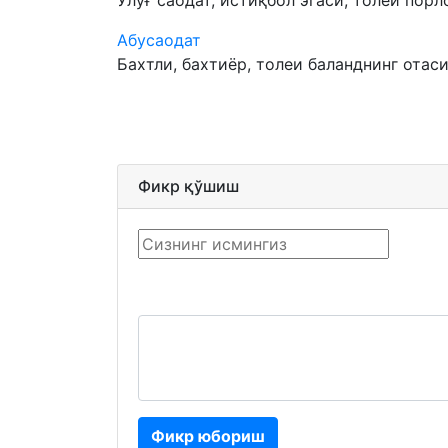
Улуғ саодат, истиқбол эгаси, толеи порло
Абусаодат
Бахтли, бахтиёр, толеи баланднинг отаси.
Фикр қўшиш
Фикр юбориш