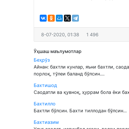
8-07-2020, 01:38
1 496
Ўҳшаш маълумотлар
Беҳрўз
Айнан: бахтли кунлар, яъни бахтли, саод
порлоқ, тўлеи баланд бўлсин....
Бахтишод
Саодатли ва қувноқ, ҳуррам бола ёки бахт
Бахтилло
Бахтли бўлсин. Бахти тиллодан бўлсин...
Бахтиазим