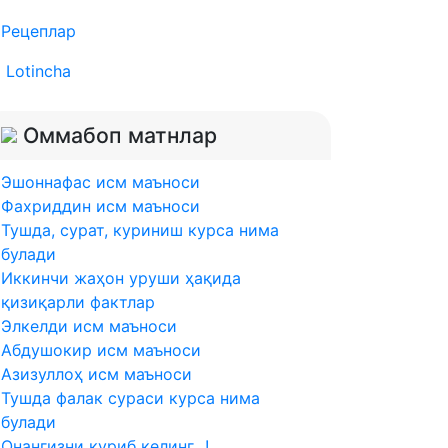
Рецеплар
Lotincha
Оммабоп матнлар
Эшоннафас исм маъноси
Фахриддин исм маъноси
Тушда, сурат, куриниш курса нима
булади
Иккинчи жаҳон уруши ҳақида
қизиқарли фактлар
Элкелди исм маъноси
Абдушокир исм маъноси
Азизуллоҳ исм маъноси
Тушда фалак сураси курса нима
булади
Онангизни куриб келинг...!