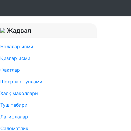
Жадвал
Болалар исми
Қизлар исми
Фактлар
Шеърлар туплами
Халқ мақоллари
Туш табири
Латифлалар
Саломатлик