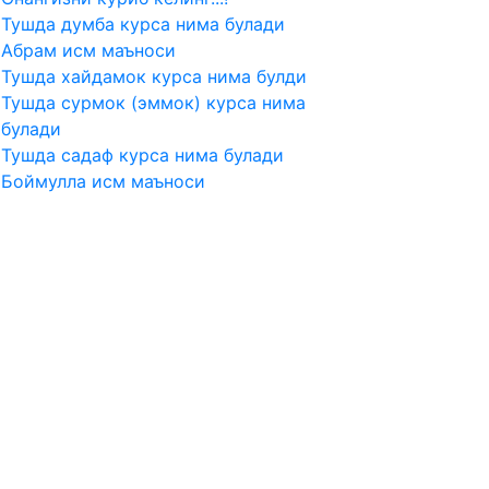
Тушда думба курса нима булади
Абрам исм маъноси
Тушда хайдамок курса нима булди
Тушда сурмок (эммок) курса нима
булади
Тушда садаф курса нима булади
Боймулла исм маъноси