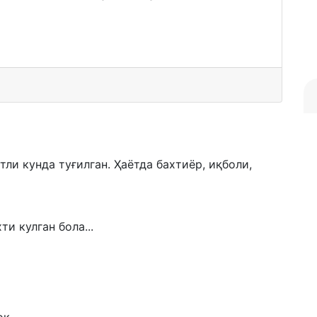
атли кунда туғилган. Ҳаётда бахтиёр, иқболи,
и кулган бола...