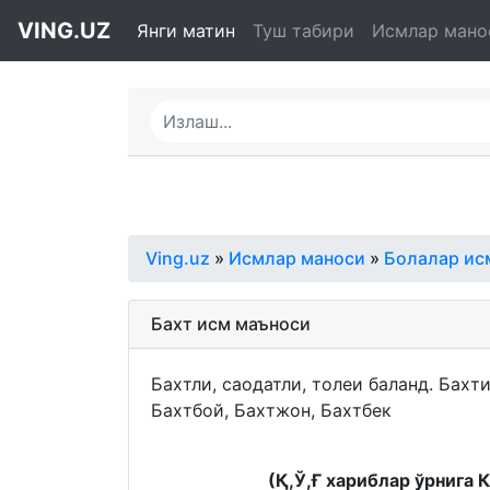
VING.UZ
Янги матин
Туш табири
Исмлар мано
Ving.uz
»
Исмлар маноси
»
Болалар ис
Бахт исм маъноси
Бахтли, саодатли, толеи баланд. Бахт
Бахтбой, Бахтжон, Бахтбек
(Қ,Ў,Ғ хариблар ўрнига 