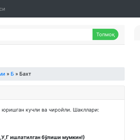
си
ми
»
Б
» Бахт
и юришган кучли ва чиройли. Шакллари:
К,У,Г ишлатилган бўлиши мумкин!)