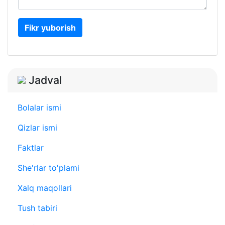
Fikr yuborish
Jadval
Bolalar ismi
Qizlar ismi
Faktlar
She'rlar to'plami
Xalq maqollari
Tush tabiri