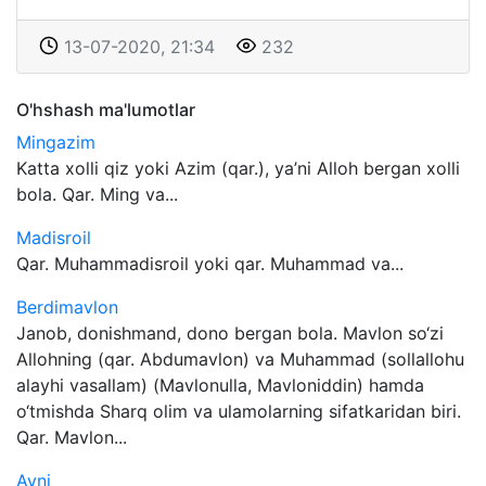
13-07-2020, 21:34
232
O'hshash ma'lumotlar
Mingazim
Katta xolli qiz yoki Azim (qar.), ya’ni Alloh bergan xolli
bola. Qar. Ming va...
Madisroil
Qar. Muhammadisroil yoki qar. Muhammad va...
Berdimavlon
Janob, donishmand, dono bergan bola. Mavlon so‘zi
Allohning (qar. Abdumavlon) va Muhammad (sollallohu
alayhi vasallam) (Mavlonulla, Mavloniddin) hamda
o‘tmishda Sharq olim va ulamolarning sifatkaridan biri.
Qar. Mavlon...
Ayni