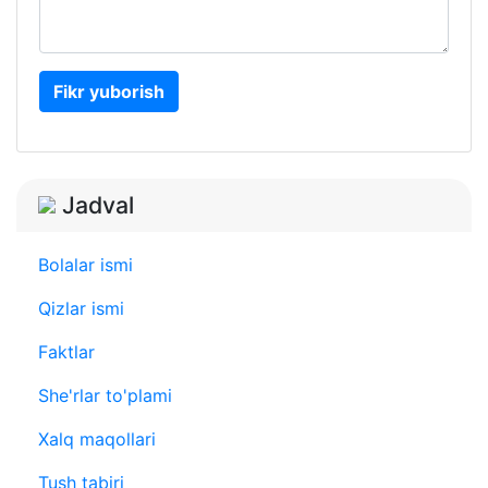
Fikr yuborish
Jadval
Bolalar ismi
Qizlar ismi
Faktlar
She'rlar to'plami
Xalq maqollari
Tush tabiri