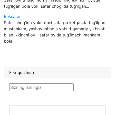
Safar oyi (musulmon yil hisobining ikkinchi oyi)da
tug‘ilgan bola yoki safar chog‘ida tug‘ilgan...
Beksafar
Safar chog‘ida yoki otasi safarga ketganda tug‘ilgan
mustahkam, yashovchi bola yohud qamariy yil hisobi
bilan ikkinchi oy - safar oyida tug‘ilgach, mahkam
bola...
Fikr qo'shish