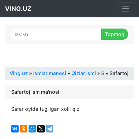
VING.UZ
Ving.uz
»
Ismlar manosi
»
Qizlar ismi
»
S
» Safartoj
Safartoj ism ma'nosi
Safar oyida tug‘ilgan xolli qiz