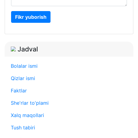
Fikr yuborish
Jadval
Bolalar ismi
Qizlar ismi
Faktlar
She'rlar to'plami
Xalq maqollari
Tush tabiri