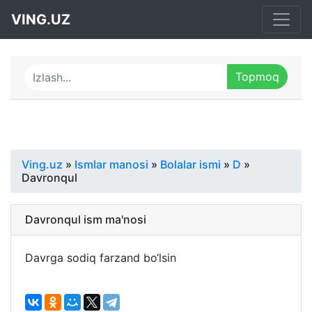
VING.UZ
Ving.uz
»
Ismlar manosi
»
Bolalar ismi
»
D
»
Davronqul
Davronqul ism ma'nosi
Davrga sodiq farzand bo‘lsin