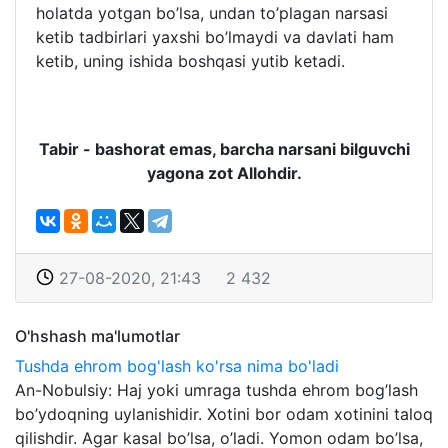
holatda yotgan bo’lsa, undan to’plagan narsasi
ketib tadbirlari yaxshi bo’lmaydi va davlati ham
ketib, uning ishida boshqasi yutib ketadi.
Tabir - bashorat emas, barcha narsani bilguvchi
yagona zot Allohdir.
27-08-2020, 21:43
2 432
O'hshash ma'lumotlar
Tushda ehrom bog'lash ko'rsa nima bo'ladi
An-Nobulsiy: Haj yoki umraga tushda ehrom bog’lash
bo’ydoqning uylanishidir. Xotini bor odam xotinini taloq
qilishdir. Agar kasal bo’lsa, o’ladi. Yomon odam bo’lsa,