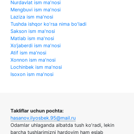
Nurdavlat ism ma'nosi
Mengbuvi ism ma'nosi
Laziza ism ma'nosi
Tushda ishqor ko'rsa nima bo'ladi
Sakson ism ma'nosi
Matlab ism ma'nosi
Xo‘jaberdi ism ma'nosi
Atif ism ma'nosi
Xonnon ism ma'nosi
Lochinbek ism ma'nosi
Isoxon ism ma'nosi
Takliflar uchun pochta:
hasanov.ilyosbek.95@mail.ru
Odamlar uhlaganda albatda tush ko'radi, lekin
barcha tushlarimizni hardoyim ham eslab