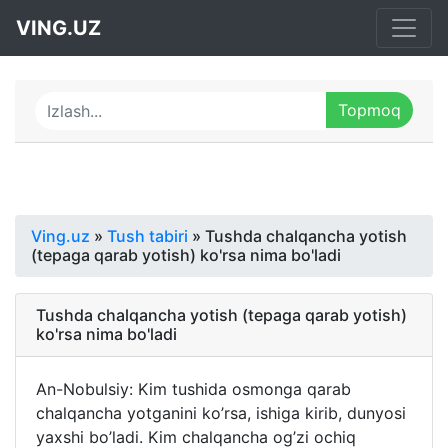
VING.UZ
Ving.uz
»
Tush tabiri
» Tushda chalqancha yotish
(tepaga qarab yotish) ko'rsa nima bo'ladi
Tushda chalqancha yotish (tepaga qarab yotish)
ko'rsa nima bo'ladi
An-Nobulsiy: Kim tushida osmonga qarab
chalqancha yotganini ko’rsa, ishiga kirib, dunyosi
yaxshi bo’ladi. Kim chalqancha og’zi ochiq