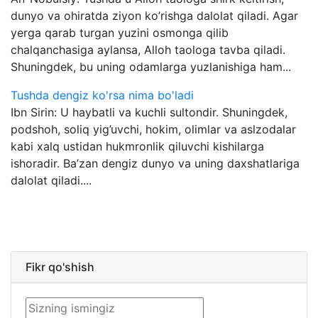
dunyo va ohiratda ziyon ko’rishga dalolat qiladi. Agar
yerga qarab turgan yuzini osmonga qilib
chalqanchasiga aylansa, Alloh taologa tavba qiladi.
Shuningdek, bu uning odamlarga yuzlanishiga ham...
Tushda dengiz ko'rsa nima bo'ladi
Ibn Sirin: U haybatli va kuchli sultondir. Shuningdek,
podshoh, soliq yig’uvchi, hokim, olimlar va aslzodalar
kabi xalq ustidan hukmronlik qiluvchi kishilarga
ishoradir. Ba’zan dengiz dunyo va uning daxshatlariga
dalolat qiladi....
Fikr qo'shish