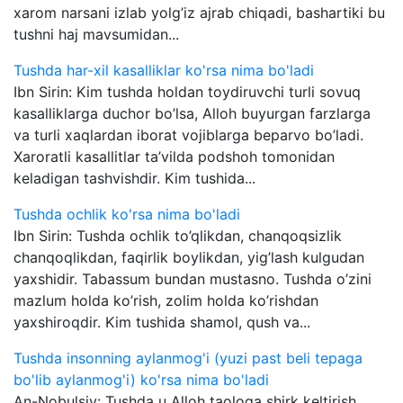
xarom narsani izlab yolg’iz ajrab chiqadi, bashartiki bu
tushni haj mavsumidan...
Tushda har-xil kasalliklar ko'rsa nima bo'ladi
Ibn Sirin: Kim tushda holdan toydiruvchi turli sovuq
kasalliklarga duchor bo’lsa, Alloh buyurgan farzlarga
va turli xaqlardan iborat vojiblarga beparvo bo’ladi.
Xaroratli kasallitlar ta’vilda podshoh tomonidan
keladigan tashvishdir. Kim tushida...
Tushda ochlik ko'rsa nima bo'ladi
Ibn Sirin: Tushda ochlik to’qlikdan, chanqoqsizlik
chanqoqlikdan, faqirlik boylikdan, yig’lash kulgudan
yaxshidir. Tabassum bundan mustasno. Tushda o’zini
mazlum holda ko’rish, zolim holda ko’rishdan
yaxshiroqdir. Kim tushida shamol, qush va...
Tushda insonning aylanmog'i (yuzi past beli tepaga
bo'lib aylanmog'i) ko'rsa nima bo'ladi
An-Nobulsiy: Tushda u Alloh taologa shirk keltirish,