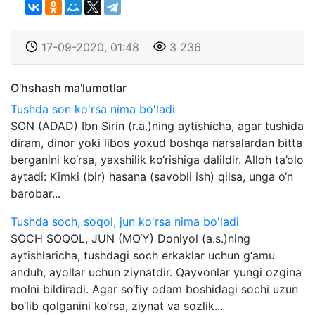
17-09-2020, 01:48
3 236
O'hshash ma'lumotlar
Tushda son ko'rsa nima bo'ladi
SON (ADAD) Ibn Sirin (r.a.)ning aytishicha, agar tushida
diram, dinor yoki libos yoxud boshqa narsalardan bitta
berganini ko‘rsa, yaxshilik ko‘rishiga dalildir. Alloh ta’olo
aytadi: Kimki (bir) hasana (savobli ish) qilsa, unga o‘n
barobar...
Tushda soch, soqol, jun ko'rsa nima bo'ladi
SOCH SOQOL, JUN (MO‘Y) Doniyol (a.s.)ning
aytishlaricha, tushdagi soch erkaklar uchun g‘amu
anduh, ayollar uchun ziynatdir. Qayvonlar yungi ozgina
molni bildiradi. Agar so‘fiy odam boshidagi sochi uzun
bo‘lib qolganini ko‘rsa, ziynat va sozlik...