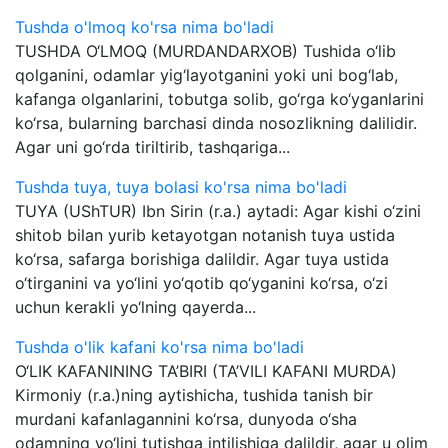
Tushda o'lmoq ko'rsa nima bo'ladi
TUSHDA O‘LMOQ (MURDANDARXOB) Tushida o‘lib
qolganini, odamlar yig‘layotganini yoki uni bog‘lab,
kafanga olganlarini, tobutga solib, go‘rga ko‘yganlarini
ko‘rsa, bularning barchasi dinda nosozlikning dalilidir.
Agar uni go‘rda tiriltirib, tashqariga...
Tushda tuya, tuya bolasi ko'rsa nima bo'ladi
TUYA (UShTUR) Ibn Sirin (r.a.) aytadi: Agar kishi o‘zini
shitob bilan yurib ketayotgan notanish tuya ustida
ko‘rsa, safarga borishiga dalildir. Agar tuya ustida
o‘tirganini va yo‘lini yo‘qotib qo‘yganini ko‘rsa, o‘zi
uchun kerakli yo‘lning qayerda...
Tushda o'lik kafani ko'rsa nima bo'ladi
O‘LIK KAFANINING TA’BIRI (TA’VILI KAFANI MURDA)
Kirmoniy (r.a.)ning aytishicha, tushida tanish bir
murdani kafanlagannini ko‘rsa, dunyoda o‘sha
odamning yo‘lini tutishga intilishiga dalildir, agar u olim