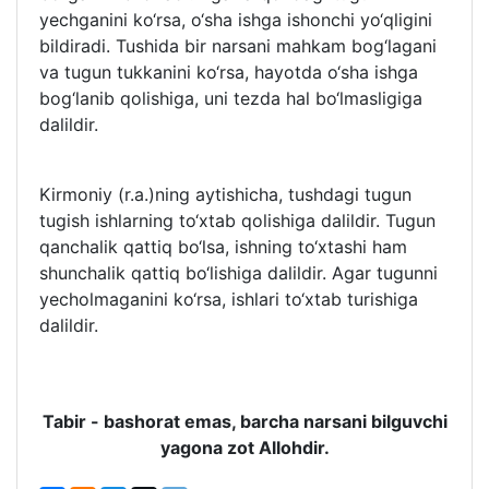
yechganini ko‘rsa, o‘sha ishga ishonchi yo‘qligini
bildiradi. Tushida bir narsani mahkam bog‘lagani
va tugun tukkanini ko‘rsa, hayotda o‘sha ishga
bog‘lanib qolishiga, uni tezda hal bo‘lmasligiga
dalildir.
Kirmoniy (r.a.)ning aytishicha, tushdagi tugun
tugish ishlarning to‘xtab qolishiga dalildir. Tugun
qanchalik qattiq bo‘lsa, ishning to‘xtashi ham
shunchalik qattiq bo‘lishiga dalildir. Agar tugunni
yecholmaganini ko‘rsa, ishlari to‘xtab turishiga
dalildir.
Tabir - bashorat emas, barcha narsani bilguvchi
yagona zot Allohdir.