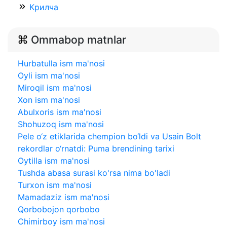
Крилча
Ommabop matnlar
Hurbatulla ism ma'nosi
Oyli ism ma'nosi
Miroqil ism ma'nosi
Xon ism ma'nosi
Abulxoris ism ma'nosi
Shohuzoq ism ma'nosi
Pele o‘z etiklarida chempion bo‘ldi va Usain Bolt
rekordlar o‘rnatdi: Puma brendining tarixi
Oytilla ism ma'nosi
Tushda abasa surasi ko'rsa nima bo'ladi
Turxon ism ma'nosi
Mamadaziz ism ma'nosi
Qorbobojon qorbobo
Chimirboy ism ma'nosi