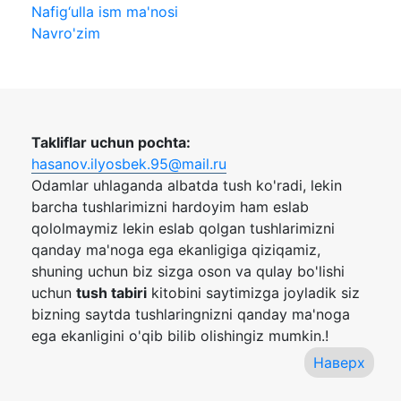
Nafig‘ulla ism ma'nosi
Navro'zim
Takliflar uchun pochta:
hasanov.ilyosbek.95@mail.ru
Odamlar uhlaganda albatda tush ko'radi, lekin
barcha tushlarimizni hardoyim ham eslab
qololmaymiz lekin eslab qolgan tushlarimizni
qanday ma'noga ega ekanligiga qiziqamiz,
shuning uchun biz sizga oson va qulay bo'lishi
uchun
tush tabiri
kitobini saytimizga joyladik siz
bizning saytda tushlaringnizni qanday ma'noga
ega ekanligini o'qib bilib olishingiz mumkin.!
Наверх