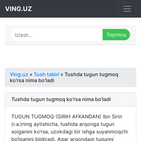
VING.UZ
Ving.uz
»
Tush tabiri
» Tushda tugun tugmoq
ko'rsa nima bo'ladi
Tushda tugun tugmoq ko'rsa nima bo'ladi
TUGUN TUGMOQ (GIRIH AFKANDAN) Ibn Sirin
(r.a.)ning aytishicha, tushida arqonga tugun
solganini ko‘rsa, uzokdagi bir ishga suyanmoqchi
bo‘lganini bildiradi. Agar arqondagi tugunni