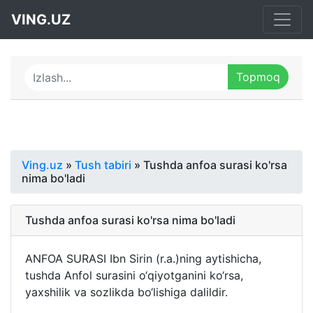
VING.UZ
Ving.uz
»
Tush tabiri
» Tushda anfoa surasi ko'rsa
nima bo'ladi
Tushda anfoa surasi ko'rsa nima bo'ladi
ANFOA SURASI Ibn Sirin (r.a.)ning aytishicha,
tushda Anfol surasini o‘qiyotganini ko‘rsa,
yaxshilik va sozlikda bo‘lishiga dalildir.