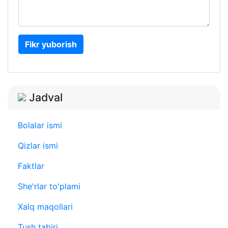
Fikr yuborish
Jadval
Bolalar ismi
Qizlar ismi
Faktlar
She'rlar to'plami
Xalq maqollari
Tush tabiri