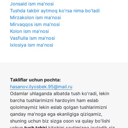
Jonsaid ism ma'nosi
Tushda takbir aytmoq ko'rsa nima bo'ladi
Mirzakolon ism ma'nosi
Mirvaqqos ism ma'nosi
Kolon ism ma'nosi
Vasfiulla ism ma'nosi
Ixlosiya ism ma'nosi
Takliflar uchun pochta:
hasanov.ilyosbek.95@mail.ru
Odamlar uhlaganda albatda tush ko'radi, lekin
barcha tushlarimizni hardoyim ham eslab
qololmaymiz lekin eslab qolgan tushlarimizni
qanday ma'noga ega ekanligiga qiziqamiz,
shuning uchun biz sizga oson va qulay bo'lishi
uchun
tush tabiri
kitobini saytimizga joyladik siz