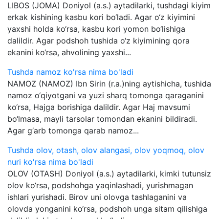
LIBOS (JOMA) Doniyol (a.s.) aytadilarki, tushdagi kiyim
erkak kishining kasbu kori bo‘ladi. Agar o‘z kiyimini
yaxshi holda ko‘rsa, kasbu kori yomon bo‘lishiga
dalildir. Agar podshoh tushida o‘z kiyimining qora
ekanini ko‘rsa, ahvolining yaxshi...
Tushda namoz ko'rsa nima bo'ladi
NAMOZ (NAMOZ) Ibn Sirin (r.a.)ning aytishicha, tushida
namoz o‘qiyotgani va yuzi sharq tomonga qaraganini
ko‘rsa, Hajga borishiga dalildir. Agar Haj mavsumi
bo‘lmasa, mayli tarsolar tomondan ekanini bildiradi.
Agar g‘arb tomonga qarab namoz...
Tushda olov, otash, olov alangasi, olov yoqmoq, olov
nuri ko'rsa nima bo'ladi
OLOV (OTASH) Doniyol (a.s.) aytadilarki, kimki tutunsiz
olov ko‘rsa, podshohga yaqinlashadi, yurishmagan
ishlari yurishadi. Birov uni olovga tashlaganini va
olovda yonganini ko‘rsa, podshoh unga sitam qilishiga