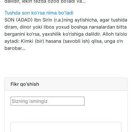
dalildir, lekin tezda ozod bo‘ladi va...
Tushda son ko'rsa nima bo'ladi
SON (ADAD) Ibn Sirin (r.a.)ning aytishicha, agar tushida
diram, dinor yoki libos yoxud boshqa narsalardan bitta
berganini ko‘rsa, yaxshilik ko‘rishiga dalildir. Alloh ta’olo
aytadi: Kimki (bir) hasana (savobli ish) qilsa, unga o‘n
barobar...
Fikr qo'shish