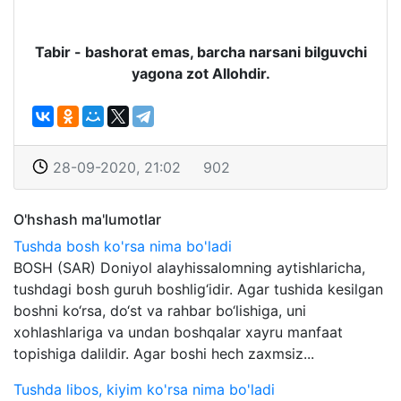
Tabir - bashorat emas, barcha narsani bilguvchi
yagona zot Allohdir.
28-09-2020, 21:02
902
O'hshash ma'lumotlar
Tushda bosh ko'rsa nima bo'ladi
BOSH (SAR) Doniyol alayhissalomning aytishlaricha,
tushdagi bosh guruh boshlig‘idir. Agar tushida kesilgan
boshni ko‘rsa, do‘st va rahbar bo‘lishiga, uni
xohlashlariga va undan boshqalar xayru manfaat
topishiga dalildir. Agar boshi hech zaxmsiz...
Tushda libos, kiyim ko'rsa nima bo'ladi