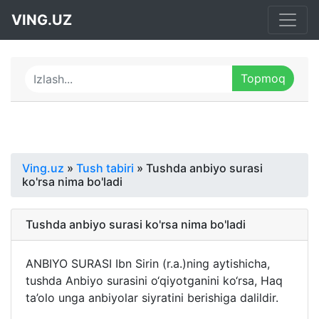
VING.UZ
Ving.uz
»
Tush tabiri
» Tushda anbiyo surasi
ko'rsa nima bo'ladi
Tushda anbiyo surasi ko'rsa nima bo'ladi
ANBIYO SURASI Ibn Sirin (r.a.)ning aytishicha,
tushda Anbiyo surasini o‘qiyotganini ko‘rsa, Haq
ta’olo unga anbiyolar siyratini berishiga dalildir.