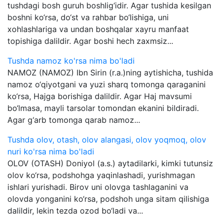
tushdagi bosh guruh boshlig‘idir. Agar tushida kesilgan
boshni ko‘rsa, do‘st va rahbar bo‘lishiga, uni
xohlashlariga va undan boshqalar xayru manfaat
topishiga dalildir. Agar boshi hech zaxmsiz...
Tushda namoz ko'rsa nima bo'ladi
NAMOZ (NAMOZ) Ibn Sirin (r.a.)ning aytishicha, tushida
namoz o‘qiyotgani va yuzi sharq tomonga qaraganini
ko‘rsa, Hajga borishiga dalildir. Agar Haj mavsumi
bo‘lmasa, mayli tarsolar tomondan ekanini bildiradi.
Agar g‘arb tomonga qarab namoz...
Tushda olov, otash, olov alangasi, olov yoqmoq, olov
nuri ko'rsa nima bo'ladi
OLOV (OTASH) Doniyol (a.s.) aytadilarki, kimki tutunsiz
olov ko‘rsa, podshohga yaqinlashadi, yurishmagan
ishlari yurishadi. Birov uni olovga tashlaganini va
olovda yonganini ko‘rsa, podshoh unga sitam qilishiga
dalildir, lekin tezda ozod bo‘ladi va...