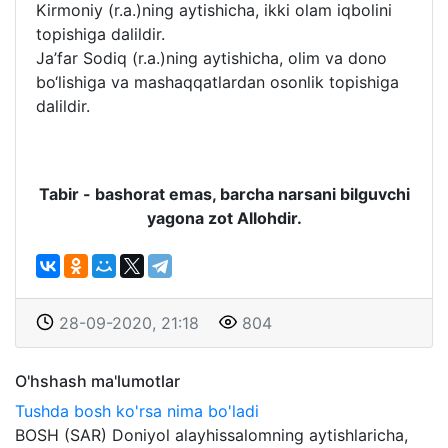
Kirmoniy (r.a.)ning aytishicha, ikki olam iqbolini
topishiga dalildir.
Ja’far Sodiq (r.a.)ning aytishicha, olim va dono
bo‘lishiga va mashaqqatlardan osonlik topishiga
dalildir.
Tabir - bashorat emas, barcha narsani bilguvchi
yagona zot Allohdir.
28-09-2020, 21:18
804
O'hshash ma'lumotlar
Tushda bosh ko'rsa nima bo'ladi
BOSH (SAR) Doniyol alayhissalomning aytishlaricha,