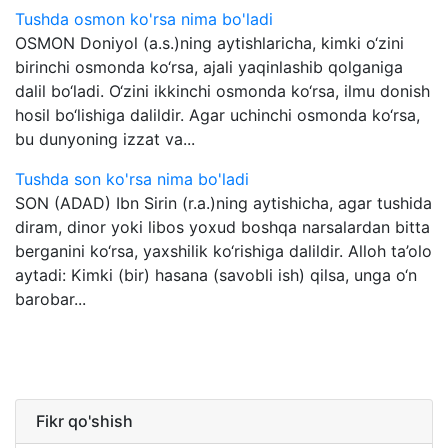
Tushda osmon ko'rsa nima bo'ladi
OSMON Doniyol (a.s.)ning aytishlaricha, kimki o‘zini
birinchi osmonda ko‘rsa, ajali yaqinlashib qolganiga
dalil bo‘ladi. O‘zini ikkinchi osmonda ko‘rsa, ilmu donish
hosil bo‘lishiga dalildir. Agar uchinchi osmonda ko‘rsa,
bu dunyoning izzat va...
Tushda son ko'rsa nima bo'ladi
SON (ADAD) Ibn Sirin (r.a.)ning aytishicha, agar tushida
diram, dinor yoki libos yoxud boshqa narsalardan bitta
berganini ko‘rsa, yaxshilik ko‘rishiga dalildir. Alloh ta’olo
aytadi: Kimki (bir) hasana (savobli ish) qilsa, unga o‘n
barobar...
Fikr qo'shish