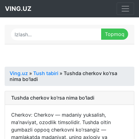
VING.UZ
Ving.uz
»
Tush tabiri
» Tushda cherkov ko'rsa
nima bo'ladi
Tushda cherkov ko'rsa nima bo'ladi
Cherkov: Cherkov — madaniy yuksalish,
ma’naviyat, ozodlik timsolidir. Tushda oltin
gumbazli oppoq cherkovni ko’rsangiz —
mamlakatda madaniyat, uning axloqiy va