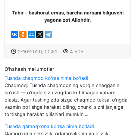
Tabir - bashorat emas, barcha narsani bilguvchi
yagona zot Allohdir.
2-10-2020, 00:51
4 505
O'hshash ma'lumotlar
Tushda chaqmoq ko'rsa nima bo'ladi
Chaqmoq: Tushda chaqmoqning yorqin chaqganini
ko’rish — o’ngda siz uzoqdan kutilmagan xabarni
olasiz. Agar tushingizda sizga chaqmoq teksa, o’ngda
vazmin bo’lishga harakat qiling, chunki sizni janjalga
tortishga harakat qilishlari mumkin....
Tushda qamoqxona ko'rsa nima bo'ladi
Qamoqxona erksizlik, odamovilik va yolg’izlik