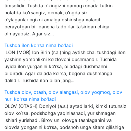
timsolidir. Tushda o’zingizni qamoqxonada tutkin
holatda ko’rsangiz, demak, o’ngda siz
o’ylaganlaringizni amalga oshirishga xalaqit
berayotgan bir qancha tadbirlar ta’siridan chiqa
olmayapsiz. Agar siz...
Tushda ilon ko'rsa nima bo'ladi
ILON (MOR) Ibn Sirin (r.a.)ning aytishicha, tushdagi ilon
yashirin yomonlikni ko‘zlovchi dushmandir. Tushida
uyida ilon yurganini ko‘rsa, oiladagi dushmanni
bildiradi. Agar dalada ko‘rsa, begona dushmanga
dalildir. Tushida ilon bilan jang...
Tushda olov, otash, olov alangasi, olov yoqmoq, olov
nuri ko'rsa nima bo'ladi
OLOV (OTASH) Doniyol (a.s.) aytadilarki, kimki tutunsiz
olov ko‘rsa, podshohga yaqinlashadi, yurishmagan
ishlari yurishadi. Birov uni olovga tashlaganini va
olovda yonganini ko‘rsa, podshoh unga sitam qilishiga