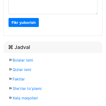
Fikr yuborish
Jadval
Bolalar ismi
Qizlar ismi
Faktlar
She'rlar to'plami
Xalq maqollari