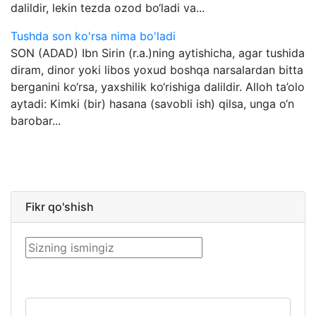
dalildir, lekin tezda ozod bo‘ladi va...
Tushda son ko'rsa nima bo'ladi
SON (ADAD) Ibn Sirin (r.a.)ning aytishicha, agar tushida
diram, dinor yoki libos yoxud boshqa narsalardan bitta
berganini ko‘rsa, yaxshilik ko‘rishiga dalildir. Alloh ta’olo
aytadi: Kimki (bir) hasana (savobli ish) qilsa, unga o‘n
barobar...
Fikr qo'shish