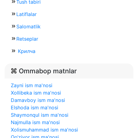
Tush tabiri
Latiflalar
Salomatlik
Retseplar
Крилча
Ommabop matnlar
Zayni ism ma'nosi
Xollibeka ism ma'nosi
Damavboy ism ma'nosi
Elshoda ism ma'nosi
Shaymonqul ism ma'nosi
Najmulla ism ma'nosi
Xolismuhammad ism ma'nosi
Qo‘ziyor ism ma'nosi