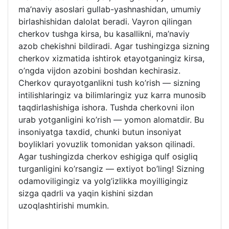
ma’naviy asoslari gullab-yashnashidan, umumiy
birlashishidan dalolat beradi. Vayron qilingan
cherkov tushga kirsa, bu kasallikni, ma’naviy
azob chekishni bildiradi. Agar tushingizga sizning
cherkov xizmatida ishtirok etayotganingiz kirsa,
o’ngda vijdon azobini boshdan kechirasiz.
Cherkov qurayotganlikni tush ko’rish — sizning
intilishlaringiz va bilimlaringiz yuz karra munosib
taqdirlashishiga ishora. Tushda cherkovni ilon
urab yotganligini ko’rish — yomon alomatdir. Bu
insoniyatga taxdid, chunki butun insoniyat
boyliklari yovuzlik tomonidan yakson qilinadi.
Agar tushingizda cherkov eshigiga qulf osigliq
turganligini ko’rsangiz — extiyot bo’ling! Sizning
odamoviligingiz va yolg’izlikka moyilligingiz
sizga qadrli va yaqin kishini sizdan
uzoqlashtirishi mumkin.