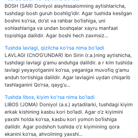
BOSH (SAR) Doniyol alayhissalomning aytishlaricha,
tushdagi bosh guruh boshlig‘idir. Agar tushida kesilgan
boshni ko‘rsa, do‘st va rahbar bo‘lishiga, uni
xohlashlariga va undan boshqalar xayru manfaat
topishiga dalildir. Agar boshi hech zaxmsiz...
Tushda lavlagi, qizilcha ko'rsa nima bo'ladi
LAVLAGI (ChO‘G‘UNDAR) Ibn Sirin (r.a.)ning aytishicha,
tushdagi lavlagi g‘amu anduhga dalildir. a r kim tushida
lavlagi yeyayotganini ko‘rsa, yeganiga muvofiq g‘amu
anduh tortishiga dalildir. Agar lavlagini uydan chiqarib
tashlaganini Qo‘rsa, qayg‘u...
Tushda libos, kiyim ko'rsa nima bo'ladi
LIBOS (JOMA) Doniyol (a.s.) aytadilarki, tushdagi kiyim
erkak kishining kasbu kori bo‘ladi. Agar o‘z kiyimini
yaxshi holda ko‘rsa, kasbu kori yomon bo‘lishiga
dalildir. Agar podshoh tushida o‘z kiyimining qora
ekanini ko‘rsa, ahvolining yaxshi...