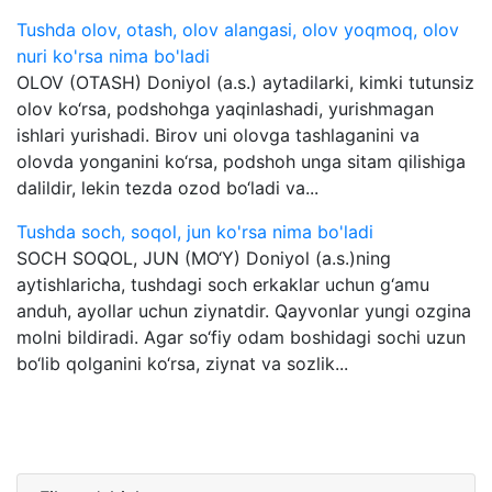
Tushda olov, otash, olov alangasi, olov yoqmoq, olov
nuri ko'rsa nima bo'ladi
OLOV (OTASH) Doniyol (a.s.) aytadilarki, kimki tutunsiz
olov ko‘rsa, podshohga yaqinlashadi, yurishmagan
ishlari yurishadi. Birov uni olovga tashlaganini va
olovda yonganini ko‘rsa, podshoh unga sitam qilishiga
dalildir, lekin tezda ozod bo‘ladi va...
Tushda soch, soqol, jun ko'rsa nima bo'ladi
SOCH SOQOL, JUN (MO‘Y) Doniyol (a.s.)ning
aytishlaricha, tushdagi soch erkaklar uchun g‘amu
anduh, ayollar uchun ziynatdir. Qayvonlar yungi ozgina
molni bildiradi. Agar so‘fiy odam boshidagi sochi uzun
bo‘lib qolganini ko‘rsa, ziynat va sozlik...