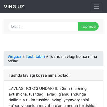
VING.UZ
Ving.uz
»
Tush tabiri
» Tushda lavlagi ko'rsa nima
bo'ladi
Tushda lavlagi ko'rsa nima bo'ladi
LAVLAGI (ChO‘G‘UNDAR) Ibn Sirin (r.a.)ning
aytishicha, tushdagi lavlagi g‘amu anduhga
dalildir. a r kim tushida lavlagi yeyayotganini
ko‘rsa, yeganiga muvofiq g‘amu anduh tortishiga