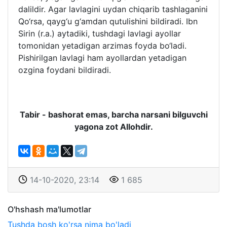
dalildir. Agar lavlagini uydan chiqarib tashlaganini
Qo‘rsa, qayg‘u g‘amdan qutulishini bildiradi. Ibn
Sirin (r.a.) aytadiki, tushdagi lavlagi ayollar
tomonidan yetadigan arzimas foyda bo‘ladi.
Pishirilgan lavlagi ham ayollardan yetadigan
ozgina foydani bildiradi.
Tabir - bashorat emas, barcha narsani bilguvchi
yagona zot Allohdir.
14-10-2020, 23:14
1 685
O'hshash ma'lumotlar
Tushda bosh ko'rsa nima bo'ladi