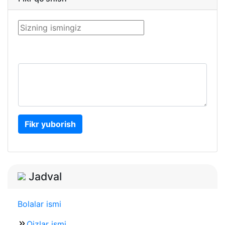
Fikr yuborish
Jadval
Bolalar ismi
Qizlar ismi