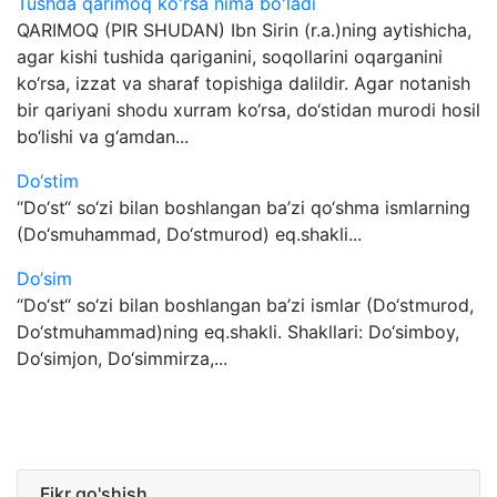
Tushda qarimoq ko'rsa nima bo'ladi
QARIMOQ (PIR SHUDAN) Ibn Sirin (r.a.)ning aytishicha,
agar kishi tushida qariganini, soqollarini oqarganini
ko‘rsa, izzat va sharaf topishiga dalildir. Agar notanish
bir qariyani shodu xurram ko‘rsa, do‘stidan murodi hosil
bo‘lishi va g‘amdan...
Do‘stim
“Do‘st“ so‘zi bilan boshlangan ba’zi qo‘shma ismlarning
(Do‘smuhammad, Do‘stmurod) eq.shakli...
Do‘sim
“Do‘st“ so‘zi bilan boshlangan ba’zi ismlar (Do‘stmurod,
Do‘stmuhammad)ning eq.shakli. Shakllari: Do‘simboy,
Do‘simjon, Do‘simmirza,...
Fikr qo'shish