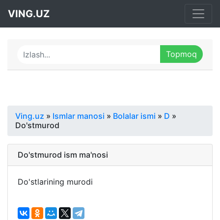
VING.UZ
Ving.uz
»
Ismlar manosi
»
Bolalar ismi
»
D
»
Do'stmurod
Do'stmurod ism ma'nosi
Do'stlarining murodi