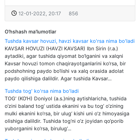
12-01-2022, 20:17
856
O'hshash ma'lumotlar
Tushda kavsar hovuzi, havzi kavsar ko'rsa nima bo'ladi
KAVSAR HOVUZI (HAVZI KAVSAR) Ibn Sirin (r.a.)
aytadiki, agar tushida qiyomat bo‘lganini va xalqni
Kavsar hovuzi tomon chaqirayotganlarini ko‘rsa, bir
podshohning paydo bo‘lishi va xalq orasida adolat
paydo qilishiga dalildir. Agar tushida Kavsar...
Tushda tog' ko'rsa nima bo'ladi
TOG‘ (KO‘H) Doniyol (a.s.)ning aytishlaricha, tushida
o‘zini baland tog‘ ustida ekanini va bu tog‘ o‘zining
mulki ekanini ko‘rsa, bir ulug‘ kishi uni o‘z himoyasiga
olishiga dalildir. Tushida tog‘ni o‘z joyidan qo‘porib
yuborganini ko‘rsa, birulug‘...