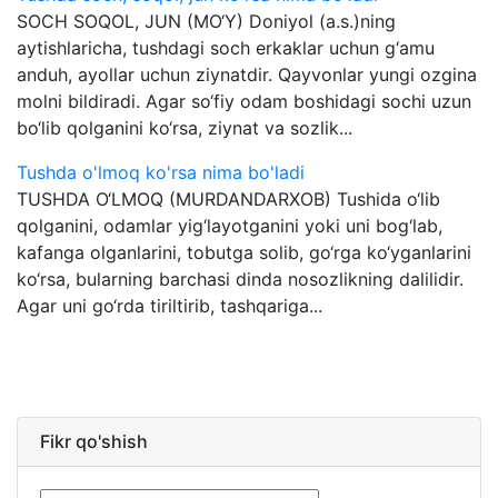
SOCH SOQOL, JUN (MO‘Y) Doniyol (a.s.)ning
aytishlaricha, tushdagi soch erkaklar uchun g‘amu
anduh, ayollar uchun ziynatdir. Qayvonlar yungi ozgina
molni bildiradi. Agar so‘fiy odam boshidagi sochi uzun
bo‘lib qolganini ko‘rsa, ziynat va sozlik...
Tushda o'lmoq ko'rsa nima bo'ladi
TUSHDA O‘LMOQ (MURDANDARXOB) Tushida o‘lib
qolganini, odamlar yig‘layotganini yoki uni bog‘lab,
kafanga olganlarini, tobutga solib, go‘rga ko‘yganlarini
ko‘rsa, bularning barchasi dinda nosozlikning dalilidir.
Agar uni go‘rda tiriltirib, tashqariga...
Fikr qo'shish