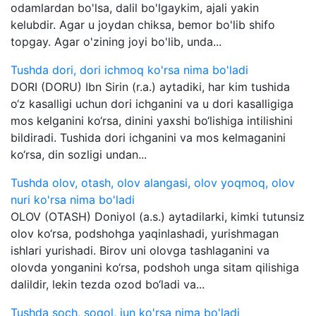
odamlardan bo'lsa, dalil bo'lgaykim, ajali yakin
kelubdir. Agar u joydan chiksa, bemor bo'lib shifo
topgay. Agar o'zining joyi bo'lib, unda...
Tushda dori, dori ichmoq ko'rsa nima bo'ladi
DORI (DORU) Ibn Sirin (r.a.) aytadiki, har kim tushida
o‘z kasalligi uchun dori ichganini va u dori kasalligiga
mos kelganini ko‘rsa, dinini yaxshi bo‘lishiga intilishini
bildiradi. Tushida dori ichganini va mos kelmaganini
ko‘rsa, din sozligi undan...
Tushda olov, otash, olov alangasi, olov yoqmoq, olov
nuri ko'rsa nima bo'ladi
OLOV (OTASH) Doniyol (a.s.) aytadilarki, kimki tutunsiz
olov ko‘rsa, podshohga yaqinlashadi, yurishmagan
ishlari yurishadi. Birov uni olovga tashlaganini va
olovda yonganini ko‘rsa, podshoh unga sitam qilishiga
dalildir, lekin tezda ozod bo‘ladi va...
Tushda soch, soqol, jun ko'rsa nima bo'ladi