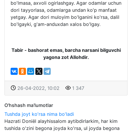
bo'lmasa, axvoli ogirlashgay. Agar odamlar uchun
dori tayyorlasa, odamlarga undan ko'p manfaat
yetgay. Agar dori muloyim bo'lganini ko'rsa, dalil
bo'lgayki, g'am-anduxdan xalos bo'lgay.
Tabir - bashorat emas, barcha narsani bilguvchi
yagona zot Allohdir.
26-04-2022, 10:02
1 347
O'hshash ma'lumotlar
Tushda joyt ko'rsa nima bo'ladi
Hazrati Doniël alayhissalom aytibdirlarkim, har kim
tushida o'zini begona joyda ko'rsa, ul joyda begona