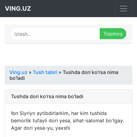
VING.UZ
Ving.uz
»
Tush tabiri
» Tushda dori ko'rsa nima
bo'ladi
Tushda dori ko'rsa nima bo'ladi
Ibn Siyriyn aytibdirlarkim, har kim tushida
bemorlik tufayli dori yesa, sihat-salomat bo'lgay.
Agar dori yesa-yu, yaxshi