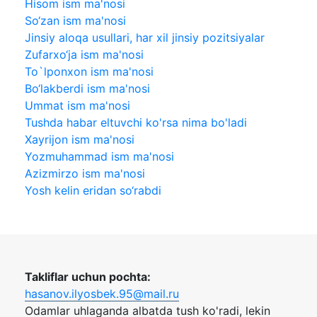
Hisom ism ma'nosi
So‘zan ism ma'nosi
Jinsiy aloqa usullari, har xil jinsiy pozitsiyalar
Zufarxo‘ja ism ma'nosi
To`lponxon ism ma'nosi
Bo‘lakberdi ism ma'nosi
Ummat ism ma'nosi
Tushda habar eltuvchi ko'rsa nima bo'ladi
Xayrijon ism ma'nosi
Yozmuhammad ism ma'nosi
Azizmirzo ism ma'nosi
Yosh kelin eridan so‘rabdi
Takliflar uchun pochta:
hasanov.ilyosbek.95@mail.ru
Odamlar uhlaganda albatda tush ko'radi, lekin