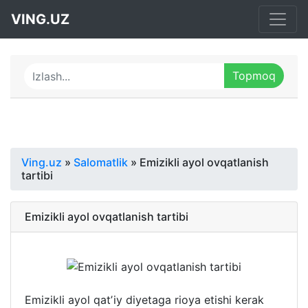
VING.UZ
Ving.uz
»
Salomatlik
» Emizikli ayol ovqatlanish
tartibi
Emizikli ayol ovqatlanish tartibi
Emizikli ayol qatʼiy diyetaga rioya etishi kerak