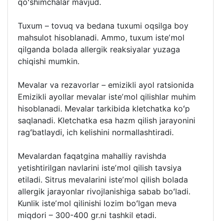
qoʻshimchalar mavjud.
Tuxum – tovuq va bedana tuxumi oqsilga boy
mahsulot hisoblanadi. Ammo, tuxum isteʼmol
qilganda bolada allergik reaksiyalar yuzaga
chiqishi mumkin.
Mevalar va rezavorlar – emizikli ayol ratsionida
Emizikli ayollar mevalar isteʼmol qilishlar muhim
hisoblanadi. Mevalar tarkibida kletchatka koʻp
saqlanadi. Kletchatka esa hazm qilish jarayonini
ragʻbatlaydi, ich kelishini normallashtiradi.
Mevalardan faqatgina mahalliy ravishda
yetishtirilgan navlarini isteʼmol qilish tavsiya
etiladi. Sitrus mevalarini isteʼmol qilish bolada
allergik jarayonlar rivojlanishiga sabab boʻladi.
Kunlik isteʼmol qilinishi lozim boʻlgan meva
miqdori – 300-400 gr.ni tashkil etadi.