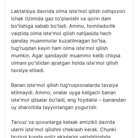
Laktatsiya davrida olma isteʼmol qilish oshqozon
ichak tizimida gaz toʻplanishi va qorin dam
boʻlishiga sabab boʻladi. Ammo, homiladorlik
vaqtida olma isteʼmol qilish natijasida hech
qanday muammolar kuzatilmagan boʻlsa,
tugʻruqdan keyin ham olma isteʼmol qilish
mumkin. Agar qandaydir muammo kelib chiqsa
olmani poʻstidan ajratgan holda isteʼmol qilish
tavsiya etiladi.
Banan isteʼmol qilish tugʻruqxonalarda tavsiya
etilmaydi. Ammo, onalar uyga kelgach banan
isteʼmol qilsalar boʻladi, eng foydalisi – banandan
uy sharoitida tayyorlangan yogurtdir.
Tarvuz va qovunlarga kelsak emizikli davrda
ularni isteʼmol qilishni cheklash kerak. Chunki
hozirgi kunda poliz ekinlarini yetishtirishda