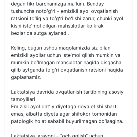
degan fikr barchamizga maʼlum. Bunday
tushuncha notoʻgʻri – emizikli ayol ovqatlanish
ratsioni toʻliq va toʻgʻri boʻlishi zarur, chunki ayol
kishi isteʼmol qilgan mahsulotlar koʻkrak
bezlarida sutga aylanadi.
Keling, bugun ushbu maqolamizda siz bilan
emizikli ayollar uchun isteʼmol qilish mumkin va
mumkin boʻlmagan mahsulotar haqida qisqacha
qilib aytganda toʻgʻri ovqatlanish ratsioni haqida
gaplashamiz.
Laktatsiya davrida ovqatlanish tartibining asosiy
tamoyillari
Emizikli ayol qatʼiy diyetaga rioya etishi shart
emas, albatta diyeta agar shifokor tomonidan
patologik holat sababli buyurilmagan boʻlsagina.
Laktatsiya jarayoni – “och qolish” uchun