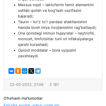
Maxsus oqsil – laktoferrin temir elementini
ushlab qolish va bogʻlash vazifasini
bajaradi;
Taurin – koʻz toʻr pardasi shakllanishini
hamda bosh miya rivojlanishini ragʻbatlaydi;
Ona qonidagi immun hujayralar – neytrofill,
monosit, limfotsitlar turli xil infeksiyalarga
qarshi kurashadi;
Opioid moddalar – bola uyqusini
yaxshilaydi.
22-05-2022, 21:06
2 181
O'hshash ma'lumotlar
Emizikli ayollar uchun ozish siri