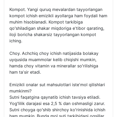
Kompot. Yangi quruq mevalardan tayyorlangan
kompot ichish emizikli ayollarga ham foydali ham
muhim hisoblanadi. Kompot tarkibiga
qoʻshiladigan shakar miqdoriga eʼtibor qarating,
iloji boricha shakarsiz tayyorlangan kompot
iching.
Choy. Achchiq choy ichish natijasida bolakay
uyqusida muammolar kelib chiqishi mumkin,
hamda choy vitamin va minerallar soʻrilishiga
ham taʼsir etadi.
Emizikli onalar sut mahsulotlari isteʼmol qilishlari
mumkinmi?
Sutni faqatgina qaynatib ichish tavsiya etiladi.
Yogʻlilik darajasi esa 2,5 % dan oshmasligi zarur.
Sutni choyga qoʻshib shirchoy koʻrinishida ichish
ham mumkin. Bunda mol suti tarkibidagi oqsillar