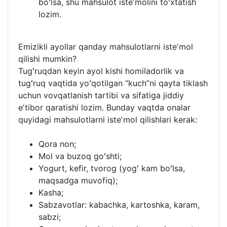
boʻlsa, shu mahsulot isteʼmolini toʻxtatish
lozim.
Emizikli ayollar qanday mahsulotlarni isteʼmol
qilishi mumkin?
Tugʻruqdan keyin ayol kishi homiladorlik va
tugʻruq vaqtida yoʻqotilgan “kuch”ni qayta tiklash
uchun vovqatlanish tartibi va sifatiga jiddiy
eʼtibor qaratishi lozim. Bunday vaqtda onalar
quyidagi mahsulotlarni isteʼmol qilishlari kerak:
Qora non;
Mol va buzoq goʻshti;
Yogurt, kefir, tvorog (yogʻ kam boʻlsa,
maqsadga muvofiq);
Kasha;
Sabzavotlar: kabachka, kartoshka, karam,
sabzi;