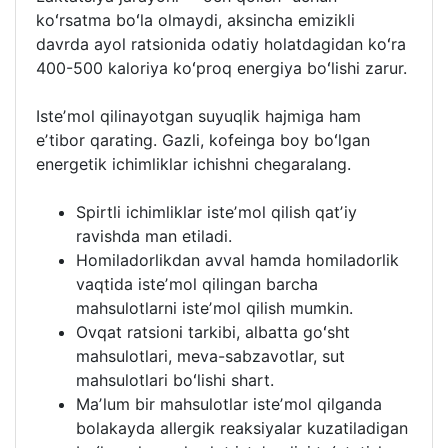
koʻrsatma boʻla olmaydi, aksincha emizikli
davrda ayol ratsionida odatiy holatdagidan koʻra
400-500 kaloriya koʻproq energiya boʻlishi zarur.
Isteʼmol qilinayotgan suyuqlik hajmiga ham
eʼtibor qarating. Gazli, kofeinga boy boʻlgan
energetik ichimliklar ichishni chegaralang.
Spirtli ichimliklar isteʼmol qilish qatʼiy
ravishda man etiladi.
Homiladorlikdan avval hamda homiladorlik
vaqtida isteʼmol qilingan barcha
mahsulotlarni isteʼmol qilish mumkin.
Ovqat ratsioni tarkibi, albatta goʻsht
mahsulotlari, meva-sabzavotlar, sut
mahsulotlari boʻlishi shart.
Maʼlum bir mahsulotlar isteʼmol qilganda
bolakayda allergik reaksiyalar kuzatiladigan