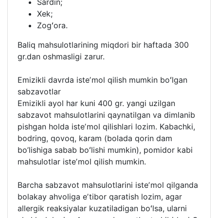
Sardin;
Xek;
Zogʻora.
Baliq mahsulotlarining miqdori bir haftada 300
gr.dan oshmasligi zarur.
Emizikli davrda isteʼmol qilish mumkin boʻlgan
sabzavotlar
Emizikli ayol har kuni 400 gr. yangi uzilgan
sabzavot mahsulotlarini qaynatilgan va dimlanib
pishgan holda isteʼmol qilishlari lozim. Kabachki,
bodring, qovoq, karam (bolada qorin dam
bo’lishiga sabab boʻlishi mumkin), pomidor kabi
mahsulotlar isteʼmol qilish mumkin.
Barcha sabzavot mahsulotlarini isteʼmol qilganda
bolakay ahvoliga eʼtibor qaratish lozim, agar
allergik reaksiyalar kuzatiladigan boʻlsa, ularni