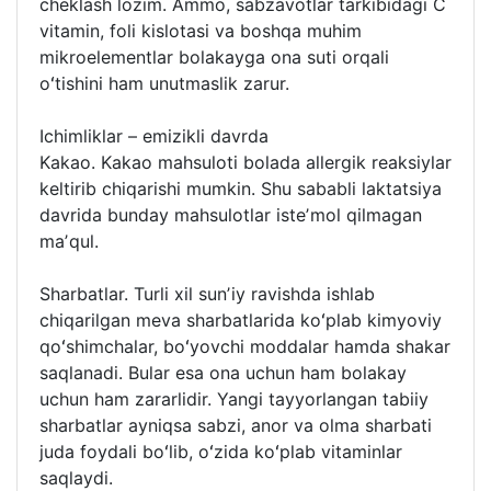
cheklash lozim. Ammo, sabzavotlar tarkibidagi C
vitamin, foli kislotasi va boshqa muhim
mikroelementlar bolakayga ona suti orqali
oʻtishini ham unutmaslik zarur.
Ichimliklar – emizikli davrda
Kakao. Kakao mahsuloti bolada allergik reaksiylar
keltirib chiqarishi mumkin. Shu sababli laktatsiya
davrida bunday mahsulotlar isteʼmol qilmagan
maʼqul.
Sharbatlar. Turli xil sunʼiy ravishda ishlab
chiqarilgan meva sharbatlarida koʻplab kimyoviy
qoʻshimchalar, boʻyovchi moddalar hamda shakar
saqlanadi. Bular esa ona uchun ham bolakay
uchun ham zararlidir. Yangi tayyorlangan tabiiy
sharbatlar ayniqsa sabzi, anor va olma sharbati
juda foydali boʻlib, oʻzida koʻplab vitaminlar
saqlaydi.