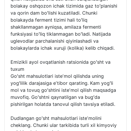
bolakay oshqozon ichak tizimida gaz toʻplanishi
va qorin dam boʻlishi kuzatiladi. Chunki
bolakayda ferment tizimi hali toʻliq
shakllanmagan ayniqsa, amilaza fermenti
funksiyasi toʻliq tiklanmagan boʻladi. Natijada
uglevodlar parchalanishi qiyinlashadi va
bolakaylarda ichak xuruji (kolika) kelib chiqadi.
Emizikli ayol ovqatlanish ratsionida goʻsht va
tuxum
Goʻsht mahsulotlari isteʼmol qilishda uning
yogʻlilik darajasiga eʼtibor qarating. Kam yogʻli
mol va tovuq goʻshtini isteʼmol qilish maqsadga
muvofiq. Goʻshtni qaynatilgan va bugʻda
pishirilgan holatda tanovul qilish tavsiya etiladi.
Dudlangan goʻsht mahsulotlari isteʼmolini
cheklang. Chunki ular tarkibida turli xil kimyoviy