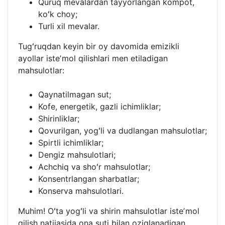
Quruq mevalardan tayyorlangan kompot,
koʻk choy;
Turli xil mevalar.
Tugʻruqdan keyin bir oy davomida emizikli
ayollar isteʼmol qilishlari men etiladigan
mahsulotlar:
Qaynatilmagan sut;
Kofe, energetik, gazli ichimliklar;
Shirinliklar;
Qovurilgan, yogʻli va dudlangan mahsulotlar;
Spirtli ichimliklar;
Dengiz mahsulotlari;
Achchiq va shoʻr mahsulotlar;
Konsentrlangan sharbatlar;
Konserva mahsulotlari.
Muhim! Oʻta yogʻli va shirin mahsulotlar isteʼmol
qilish natijasida ona suti bilan oziqlanadigan