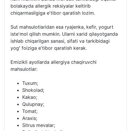
bolakayda allergik reksiyalar keltirib
chiqarmasligiga eʼtibor qaratish lozim.
Sut mahsulotlaridan esa ryajenka, kefir, yogurt
isteʼmol qilish mumkin. Ularni xarid qilayotganda
ishlab chiqarilgan sanasi, sifati va tarkibidagi
yogʻ foiziga eʼtibor qaratish kerak.
Emizikli ayollarda allergiya chaqiruvchi
mahsulotlar:
Tuxum;
Shokolad;
Kakao;
Qulupnay;
Tomat;
Araxis;
Sitrus mevalar;