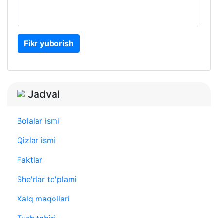
Fikr yuborish
Jadval
Bolalar ismi
Qizlar ismi
Faktlar
She'rlar to'plami
Xalq maqollari
Tush tabiri