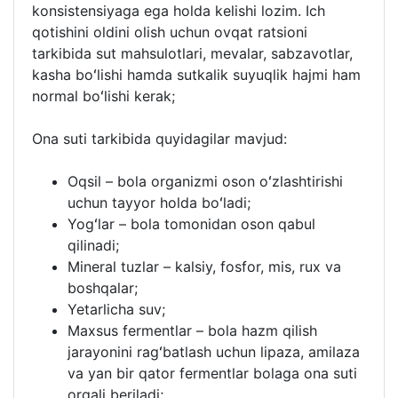
konsistensiyaga ega holda kelishi lozim. Ich
qotishini oldini olish uchun ovqat ratsioni
tarkibida sut mahsulotlari, mevalar, sabzavotlar,
kasha boʻlishi hamda sutkalik suyuqlik hajmi ham
normal boʻlishi kerak;
Ona suti tarkibida quyidagilar mavjud:
Oqsil – bola organizmi oson oʻzlashtirishi
uchun tayyor holda boʻladi;
Yogʻlar – bola tomonidan oson qabul
qilinadi;
Mineral tuzlar – kalsiy, fosfor, mis, rux va
boshqalar;
Yetarlicha suv;
Maxsus fermentlar – bola hazm qilish
jarayonini ragʻbatlash uchun lipaza, amilaza
va yan bir qator fermentlar bolaga ona suti
orqali beriladi;