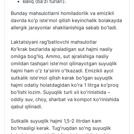
Baliq (baʼzi turlari).
Bunday mahsulotlarni homiladorlik va emizikli
davrda koʻp isteʼmol qilish keyinchalik bolakayda
allergik jarayonlar shakllanishiga sabab boʻladi.
Laktatsiyani ragʻbatlovchi mahsulotlar
Koʻkrak bezlarida ajraladigan sut hajmi nasliy
omilga bogʻliq. Ammo, sut ajralishiga nasliy
omildan tashqari isteʼmol qilinayotgan suyuqlik
hajmi ham oʻz taʼsirini oʻtkazadi. Emizikli ayol
sutkalik isteʼmol qilish kerak boʻlgan suyuqlik
hajmi odatiy holatdagidan koʻra 1 litrga koʻproq
boʻlishi lozim. Suyuqlik turli xil koʻrinishida –
oddiy suv, choy, sharbat va kompot koʻrinishida
qabul qilinadi.
Sutkalik suyuqlik hajmi 1,5-2 litrdan kam
boʻlmasligi kerak. Tugʻruqdan soʻng suyuqlik