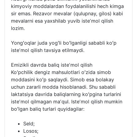
kimyoviy moddalardan foydalanilishi hech kimga
sir emas. Rezavor mevalar (qulupnay, gilos) kabi
mevalarni esa yaxshilab yuvib isteʼmol qilish
lozim.
Yongʻoqlar juda yogʻli boʻlganligi sababli koʻp
isteʼmol qilish tavsiya etilmaydi.
Emizikli davrda baliq isteʼmol qilish
Koʻpchilik dengiz mahsulotlari oʻzida simob
moddasini koʻp saqlaydi. Simob esa bolakay
uchun zararli modda hisoblanadi. Shu sababli
laktatsiya davrida baliqlarning koʻpgina turlarini
isteʼmol qilmagan maʼqul. Isteʼmol qilish mumkin
boʻlgan baliq turlari quyidagilar:
Seld;
Losos;