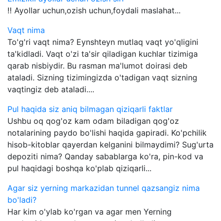
‼️ Ayollar uchun,ozish uchun,foydali maslahat...
Vaqt nima
To'g'ri vaqt nima? Eynshteyn mutlaq vaqt yo'qligini
ta'kidladi. Vaqt o'zi ta'sir qiladigan kuchlar tizimiga
qarab nisbiydir. Bu rasman ma'lumot doirasi deb
ataladi. Sizning tizimingizda o'tadigan vaqt sizning
vaqtingiz deb ataladi....
Pul haqida siz aniq bilmagan qiziqarli faktlar
Ushbu oq qog'oz kam odam biladigan qog'oz
notalarining paydo bo'lishi haqida gapiradi. Ko'pchilik
hisob-kitoblar qayerdan kelganini bilmaydimi? Sug'urta
depoziti nima? Qanday sabablarga ko'ra, pin-kod va
pul haqidagi boshqa ko'plab qiziqarli...
Agar siz yerning markazidan tunnel qazsangiz nima
bo'ladi?
Har kim o'ylab ko'rgan va agar men Yerning