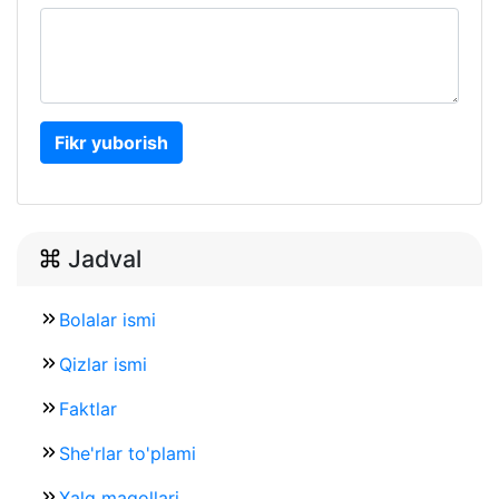
Fikr yuborish
Jadval
Bolalar ismi
Qizlar ismi
Faktlar
She'rlar to'plami
Xalq maqollari