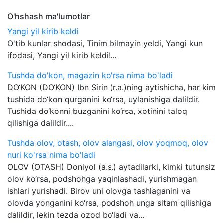
O'hshash ma'lumotlar
Yangi yil kirib keldi
O'tib kunlar shodasi, Tinim bilmayin yeldi, Yangi kun
ifodasi, Yangi yil kirib keldi!...
Tushda do'kon, magazin ko'rsa nima bo'ladi
DO‘KON (DO‘KON) Ibn Sirin (r.a.)ning aytishicha, har kim
tushida do‘kon qurganini ko‘rsa, uylanishiga dalildir.
Tushida do‘konni buzganini ko‘rsa, xotinini taloq
qilishiga dalildir....
Tushda olov, otash, olov alangasi, olov yoqmoq, olov
nuri ko'rsa nima bo'ladi
OLOV (OTASH) Doniyol (a.s.) aytadilarki, kimki tutunsiz
olov ko‘rsa, podshohga yaqinlashadi, yurishmagan
ishlari yurishadi. Birov uni olovga tashlaganini va
olovda yonganini ko‘rsa, podshoh unga sitam qilishiga
dalildir, lekin tezda ozod bo‘ladi va...