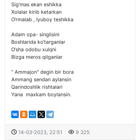
Sig‘mas ekan eshikka
Xolalar kirib ketarkan
O‘rmalab , lyuboy teshikka
Adam opa- singlisini
Boshlarida ko‘targanlar
O‘sha odobu xulqni
Bizga meros qilganlar
" Ammajon" degin bir bora
Ammang sendan aylansin
Qarindoshlik rishtalari
Yana maxkam boylansin.
14-03-2023, 22:51
9 325