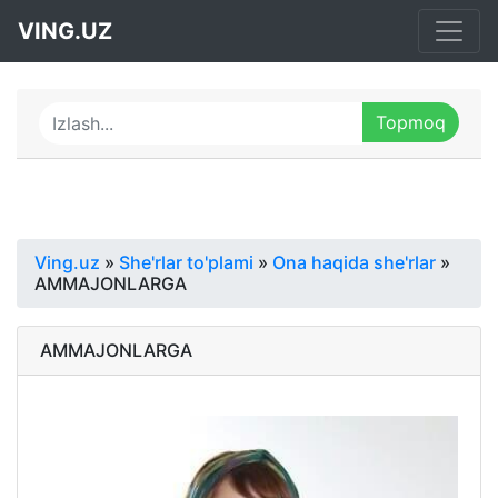
VING.UZ
Ving.uz
»
She'rlar to'plami
»
Ona haqida she'rlar
»
AMMAJONLARGA
AMMAJONLARGA