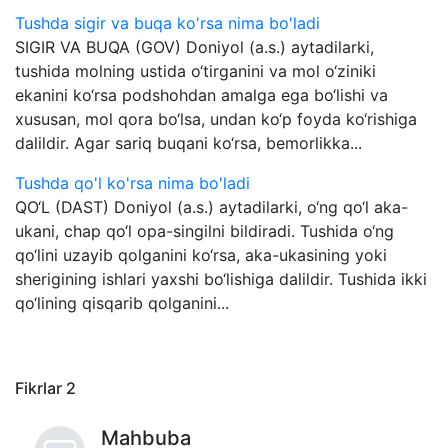
Tushda sigir va buqa ko'rsa nima bo'ladi
SIGIR VA BUQA (GOV) Doniyol (a.s.) aytadilarki,
tushida molning ustida o‘tirganini va mol o‘ziniki
ekanini ko‘rsa podshohdan amalga ega bo‘lishi va
xususan, mol qora bo‘lsa, undan ko‘p foyda ko‘rishiga
dalildir. Agar sariq buqani ko‘rsa, bemorlikka...
Tushda qo'l ko'rsa nima bo'ladi
QO‘L (DAST) Doniyol (a.s.) aytadilarki, o‘ng qo‘l aka-
ukani, chap qo‘l opa-singilni bildiradi. Tushida o‘ng
qo‘lini uzayib qolganini ko‘rsa, aka-ukasining yoki
sherigining ishlari yaxshi bo‘lishiga dalildir. Tushida ikki
qo‘lining qisqarib qolganini...
Fikrlar
2
Mahbuba