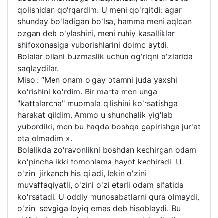
qolishidan qo‘rqardim. U meni qo'rqitdi: agar
shunday bo'ladigan bo'lsa, hamma meni aqldan
ozgan deb o'ylashini, meni ruhiy kasalliklar
shifoxonasiga yuborishlarini doimo aytdi.
Bolalar oilani buzmaslik uchun og'riqni o'zlarida
saqlaydilar.
Misol: “Men onam o'gay otamni juda yaxshi
ko'rishini ko'rdim. Bir marta men unga
"kattalarcha" muomala qilishini ko'rsatishga
harakat qildim. Ammo u shunchalik yig'lab
yubordiki, men bu haqda boshqa gapirishga jur'at
eta olmadim ».
Bolalikda zo'ravonlikni boshdan kechirgan odam
ko'pincha ikki tomonlama hayot kechiradi. U
o'zini jirkanch his qiladi, lekin o'zini
muvaffaqiyatli, o'zini o'zi etarli odam sifatida
ko'rsatadi. U oddiy munosabatlarni qura olmaydi,
o'zini sevgiga loyiq emas deb hisoblaydi. Bu