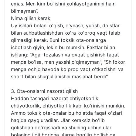
emas. Men kim bo‘lishni xohlayotganimni ham
bilmayman”.
Nima qilish kerak
Uy ishlari bolani o'qish, o'ynash, yurish, do'stlar
bilan suhbatlashishdan ko'ra ko'proq vaqt talab
qilmasligi kerak. Buni toksik ota-onalarga
isbotlash qiyin, lekin bu mumkin. Faktlar bilan
ishlang: "Agar tozalash va ovqat pishirish faqat
menda bo'lsa, men yaxshi o'qimayman", "Shifokor
menga ochiq havoda ko'proq vaqt o'tkazishni va
sport bilan shug'ullanishni maslahat berdi".
3. Ota-onalarni nazorat qilish
Haddan tashqari nazorat ehtiyotkorlik,
ehtiyotkorlik, ehtiyotkorlik kabi ko'rinishi mumkin.
Ammo toksik ota-onalar bu holatda faqat o'zlari
haqida qayg'uradilar. Ular keraksiz bo'lib
qolishdan qo'rqishadi va shuning uchun ular
bolaning iloji boricha ularga bog'liq bo'lishiga,