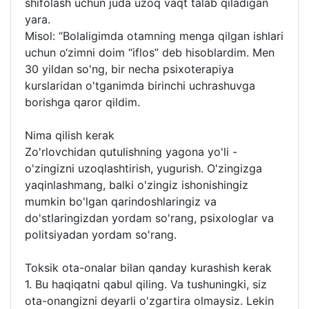
shifolash uchun juda uzoq vaqt talab qiladigan
yara.
Misol: “Bolaligimda otamning menga qilgan ishlari
uchun o‘zimni doim “iflos” deb hisoblardim. Men
30 yildan so'ng, bir necha psixoterapiya
kurslaridan o'tganimda birinchi uchrashuvga
borishga qaror qildim.
Nima qilish kerak
Zo'rlovchidan qutulishning yagona yo'li -
o'zingizni uzoqlashtirish, yugurish. O'zingizga
yaqinlashmang, balki o'zingiz ishonishingiz
mumkin bo'lgan qarindoshlaringiz va
do'stlaringizdan yordam so'rang, psixologlar va
politsiyadan yordam so'rang.
Toksik ota-onalar bilan qanday kurashish kerak
1. Bu haqiqatni qabul qiling. Va tushuningki, siz
ota-onangizni deyarli o'zgartira olmaysiz. Lekin