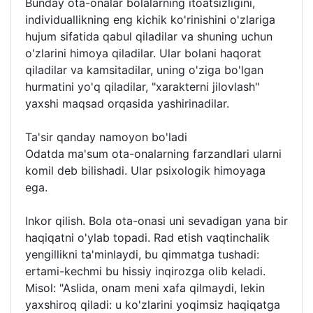
Bunday ota-onalar bolalarning itoatsizligini,
individuallikning eng kichik ko'rinishini o'zlariga
hujum sifatida qabul qiladilar va shuning uchun
o'zlarini himoya qiladilar. Ular bolani haqorat
qiladilar va kamsitadilar, uning o'ziga bo'lgan
hurmatini yo'q qiladilar, "xarakterni jilovlash"
yaxshi maqsad orqasida yashirinadilar.
Ta'sir qanday namoyon bo'ladi
Odatda ma'sum ota-onalarning farzandlari ularni
komil deb bilishadi. Ular psixologik himoyaga
ega.
Inkor qilish. Bola ota-onasi uni sevadigan yana bir
haqiqatni o'ylab topadi. Rad etish vaqtinchalik
yengillikni ta'minlaydi, bu qimmatga tushadi:
ertami-kechmi bu hissiy inqirozga olib keladi.
Misol: "Aslida, onam meni xafa qilmaydi, lekin
yaxshiroq qiladi: u ko'zlarini yoqimsiz haqiqatga