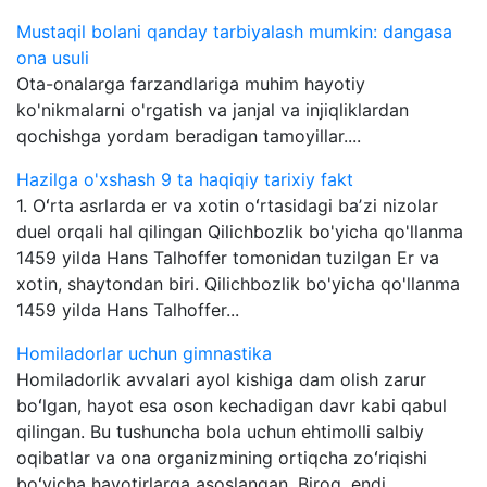
Mustaqil bolani qanday tarbiyalash mumkin: dangasa
ona usuli
Ota-onalarga farzandlariga muhim hayotiy
ko'nikmalarni o'rgatish va janjal va injiqliklardan
qochishga yordam beradigan tamoyillar....
Hazilga o'xshash 9 ta haqiqiy tarixiy fakt
1. Oʻrta asrlarda er va xotin oʻrtasidagi baʼzi nizolar
duel orqali hal qilingan Qilichbozlik bo'yicha qo'llanma
1459 yilda Hans Talhoffer tomonidan tuzilgan Er va
xotin, shaytondan biri. Qilichbozlik bo'yicha qo'llanma
1459 yilda Hans Talhoffer...
Homiladorlar uchun gimnastika
Homiladorlik avvalari ayol kishiga dam olish zarur
boʻlgan, hayot esa oson kechadigan davr kabi qabul
qilingan. Bu tushuncha bola uchun ehtimolli salbiy
oqibatlar va ona organizmining ortiqcha zoʻriqishi
boʻyicha havotirlarga asoslangan. Biroq, endi...