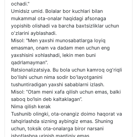
ochadi."
Umidsiz umid. Bolalar bor kuchlari bilan
mukammal ota-onalar haqidagi afsonaga
yopishib olishadi va barcha baxtsizliklar uchun
o'zlarini ayblashadi.
Misol: "Men yaxshi munosabatlarga loyiq
emasman, onam va dadam men uchun eng
yaxshisini xohlashadi, lekin men buni
qadrlamayman".
Ratsionalizatsiya. Bu bola uchun kamroq og'riqli
bo'lishi uchun nima sodir bo'layotganini
tushuntiradigan yaxshi sabablarni izlash.
Misol: “Otam meni xafa qilish uchun emas, balki
saboq bo‘lsin deb kaltaklagan”.
Nima qilish kerak
Tushunib olingki, ota-onangiz doimo haqorat va
tahqirlashda sizning aybingiz emas. Shuning
uchun, toksik ota-onalarga biror narsani
isbotlashga urinish mantiqiy emas.