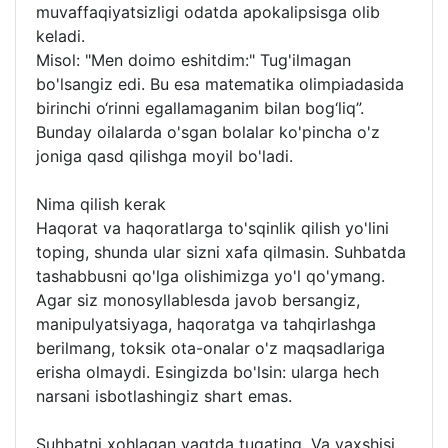
muvaffaqiyatsizligi odatda apokalipsisga olib
keladi.
Misol: "Men doimo eshitdim:" Tug'ilmagan
bo'lsangiz edi. Bu esa matematika olimpiadasida
birinchi o‘rinni egallamaganim bilan bog‘liq”.
Bunday oilalarda o'sgan bolalar ko'pincha o'z
joniga qasd qilishga moyil bo'ladi.
Nima qilish kerak
Haqorat va haqoratlarga to'sqinlik qilish yo'lini
toping, shunda ular sizni xafa qilmasin. Suhbatda
tashabbusni qo'lga olishimizga yo'l qo'ymang.
Agar siz monosyllablesda javob bersangiz,
manipulyatsiyaga, haqoratga va tahqirlashga
berilmang, toksik ota-onalar o'z maqsadlariga
erisha olmaydi. Esingizda bo'lsin: ularga hech
narsani isbotlashingiz shart emas.
Suhbatni xohlagan vaqtda tugating. Va yaxshisi,