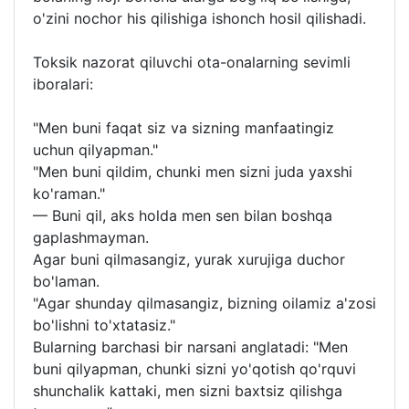
o'zini nochor his qilishiga ishonch hosil qilishadi.
Toksik nazorat qiluvchi ota-onalarning sevimli
iboralari:
"Men buni faqat siz va sizning manfaatingiz
uchun qilyapman."
"Men buni qildim, chunki men sizni juda yaxshi
ko'raman."
— Buni qil, aks holda men sen bilan boshqa
gaplashmayman.
Agar buni qilmasangiz, yurak xurujiga duchor
bo'laman.
"Agar shunday qilmasangiz, bizning oilamiz a'zosi
bo'lishni to'xtatasiz."
Bularning barchasi bir narsani anglatadi: "Men
buni qilyapman, chunki sizni yo'qotish qo'rquvi
shunchalik kattaki, men sizni baxtsiz qilishga