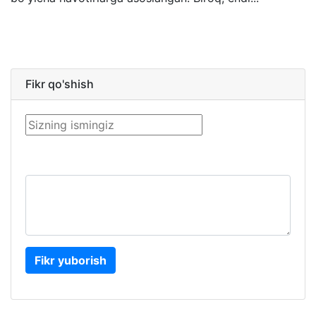
Fikr qo'shish
Fikr yuborish