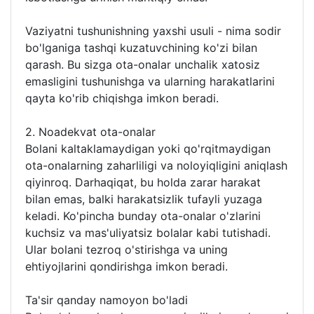
Vaziyatni tushunishning yaxshi usuli - nima sodir
bo'lganiga tashqi kuzatuvchining ko'zi bilan
qarash. Bu sizga ota-onalar unchalik xatosiz
emasligini tushunishga va ularning harakatlarini
qayta ko'rib chiqishga imkon beradi.
2. Noadekvat ota-onalar
Bolani kaltaklamaydigan yoki qo'rqitmaydigan
ota-onalarning zaharliligi va noloyiqligini aniqlash
qiyinroq. Darhaqiqat, bu holda zarar harakat
bilan emas, balki harakatsizlik tufayli yuzaga
keladi. Ko'pincha bunday ota-onalar o'zlarini
kuchsiz va mas'uliyatsiz bolalar kabi tutishadi.
Ular bolani tezroq o'stirishga va uning
ehtiyojlarini qondirishga imkon beradi.
Ta'sir qanday namoyon bo'ladi