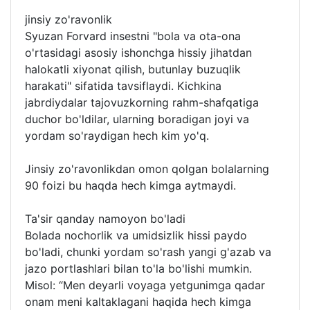
jinsiy zo'ravonlik
Syuzan Forvard insestni "bola va ota-ona
o'rtasidagi asosiy ishonchga hissiy jihatdan
halokatli xiyonat qilish, butunlay buzuqlik
harakati" sifatida tavsiflaydi. Kichkina
jabrdiydalar tajovuzkorning rahm-shafqatiga
duchor bo'ldilar, ularning boradigan joyi va
yordam so'raydigan hech kim yo'q.
Jinsiy zo'ravonlikdan omon qolgan bolalarning
90 foizi bu haqda hech kimga aytmaydi.
Ta'sir qanday namoyon bo'ladi
Bolada nochorlik va umidsizlik hissi paydo
bo'ladi, chunki yordam so'rash yangi g'azab va
jazo portlashlari bilan to'la bo'lishi mumkin.
Misol: “Men deyarli voyaga yetgunimga qadar
onam meni kaltaklagani haqida hech kimga