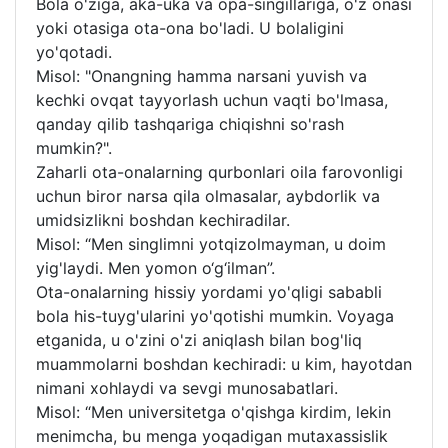
Bola o'ziga, aka-uka va opa-singillariga, o'z onasi
yoki otasiga ota-ona bo'ladi. U bolaligini
yo'qotadi.
Misol: "Onangning hamma narsani yuvish va
kechki ovqat tayyorlash uchun vaqti bo'lmasa,
qanday qilib tashqariga chiqishni so'rash
mumkin?".
Zaharli ota-onalarning qurbonlari oila farovonligi
uchun biror narsa qila olmasalar, aybdorlik va
umidsizlikni boshdan kechiradilar.
Misol: “Men singlimni yotqizolmayman, u doim
yig'laydi. Men yomon o‘g‘ilman”.
Ota-onalarning hissiy yordami yo'qligi sababli
bola his-tuyg'ularini yo'qotishi mumkin. Voyaga
etganida, u o'zini o'zi aniqlash bilan bog'liq
muammolarni boshdan kechiradi: u kim, hayotdan
nimani xohlaydi va sevgi munosabatlari.
Misol: “Men universitetga o'qishga kirdim, lekin
menimcha, bu menga yoqadigan mutaxassislik