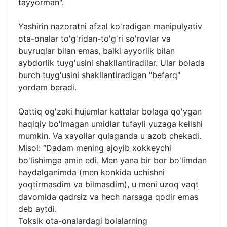
tayyorman".
Yashirin nazoratni afzal ko'radigan manipulyativ
ota-onalar to'g'ridan-to'g'ri so'rovlar va
buyruqlar bilan emas, balki ayyorlik bilan
aybdorlik tuyg'usini shakllantiradilar. Ular bolada
burch tuyg'usini shakllantiradigan "befarq"
yordam beradi.
Qattiq og'zaki hujumlar kattalar bolaga qo'ygan
haqiqiy bo'lmagan umidlar tufayli yuzaga kelishi
mumkin. Va xayollar qulaganda u azob chekadi.
Misol: “Dadam mening ajoyib xokkeychi
bo'lishimga amin edi. Men yana bir bor bo'limdan
haydalganimda (men konkida uchishni
yoqtirmasdim va bilmasdim), u meni uzoq vaqt
davomida qadrsiz va hech narsaga qodir emas
deb aytdi.
Toksik ota-onalardagi bolalarning