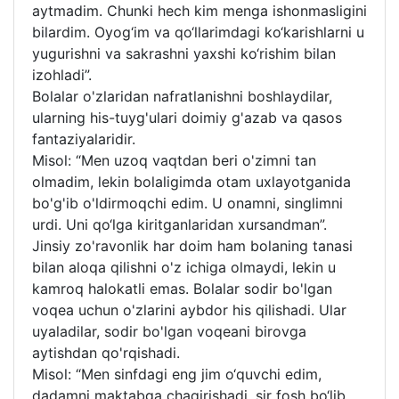
aytmadim. Chunki hech kim menga ishonmasligini
bilardim. Oyog‘im va qo‘llarimdagi ko‘karishlarni u
yugurishni va sakrashni yaxshi ko‘rishim bilan
izohladi”.
Bolalar o'zlaridan nafratlanishni boshlaydilar,
ularning his-tuyg'ulari doimiy g'azab va qasos
fantaziyalaridir.
Misol: “Men uzoq vaqtdan beri o'zimni tan
olmadim, lekin bolaligimda otam uxlayotganida
bo'g'ib o'ldirmoqchi edim. U onamni, singlimni
urdi. Uni qo‘lga kiritganlaridan xursandman”.
Jinsiy zo'ravonlik har doim ham bolaning tanasi
bilan aloqa qilishni o'z ichiga olmaydi, lekin u
kamroq halokatli emas. Bolalar sodir bo'lgan
voqea uchun o'zlarini aybdor his qilishadi. Ular
uyaladilar, sodir bo'lgan voqeani birovga
aytishdan qo'rqishadi.
Misol: “Men sinfdagi eng jim o‘quvchi edim,
dadamni maktabga chaqirishadi, sir fosh bo‘lib