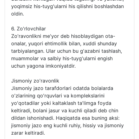
yoqimsiz his-tuyg'ularni his qilishni boshlashdan
oldin.
6. Zo'rlovchilar
Zo'ravonlikni me'yor deb hisoblaydigan ota-
onalar, yuqori ehtimollik bilan, xuddi shunday
tarbiyalangan. Ular uchun bu g'azabni tashlash,
muammolar va salbiy his-tuyg'ularni engish
uchun yagona imkoniyatdir.
Jismoniy zo'ravonlik
Jismoniy jazo tarafdorlari odatda bolalarda
o'zlarining qo'rquvlari va komplekslarini
yo'qotadilar yoki kaltaklash ta'limga foyda
keltiradi, bolani jasur va kuchli qiladi deb chin
dildan ishonishadi. Haqiqatda esa buning aksi:
jismoniy jazo eng kuchli ruhiy, hissiy va jismoniy
zarar keltiradi.