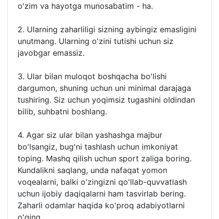
o'zim va hayotga munosabatim - ha.
2. Ularning zaharliligi sizning aybingiz emasligini
unutmang. Ularning o'zini tutishi uchun siz
javobgar emassiz.
3. Ular bilan muloqot boshqacha bo'lishi
dargumon, shuning uchun uni minimal darajaga
tushiring. Siz uchun yoqimsiz tugashini oldindan
bilib, suhbatni boshlang.
4. Agar siz ular bilan yashashga majbur
bo'lsangiz, bug'ni tashlash uchun imkoniyat
toping. Mashq qilish uchun sport zaliga boring.
Kundalikni saqlang, unda nafaqat yomon
voqealarni, balki o'zingizni qo'llab-quvvatlash
uchun ijobiy daqiqalarni ham tasvirlab bering.
Zaharli odamlar haqida ko'proq adabiyotlarni
o'qing.