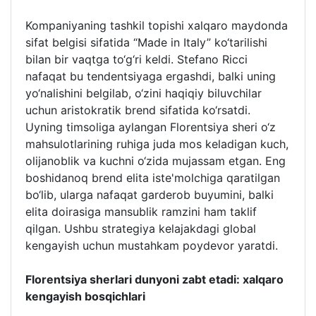
Kompaniyaning tashkil topishi xalqaro maydonda
sifat belgisi sifatida “Made in Italy” ko‘tarilishi
bilan bir vaqtga to‘g‘ri keldi. Stefano Ricci
nafaqat bu tendentsiyaga ergashdi, balki uning
yo‘nalishini belgilab, o‘zini haqiqiy biluvchilar
uchun aristokratik brend sifatida ko‘rsatdi.
Uyning timsoliga aylangan Florentsiya sheri o‘z
mahsulotlarining ruhiga juda mos keladigan kuch,
olijanoblik va kuchni o‘zida mujassam etgan. Eng
boshidanoq brend elita iste'molchiga qaratilgan
bo‘lib, ularga nafaqat garderob buyumini, balki
elita doirasiga mansublik ramzini ham taklif
qilgan. Ushbu strategiya kelajakdagi global
kengayish uchun mustahkam poydevor yaratdi.
Florentsiya sherlari dunyoni zabt etadi: xalqaro
kengayish bosqichlari