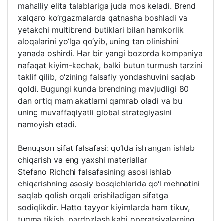
mahalliy elita talablariga juda mos keladi. Brend
xalqaro ko‘rgazmalarda qatnasha boshladi va
yetakchi multibrend butiklari bilan hamkorlik
aloqalarini yo‘lga qo‘yib, uning tan olinishini
yanada oshirdi. Har bir yangi bozorda kompaniya
nafaqat kiyim-kechak, balki butun turmush tarzini
taklif qilib, o‘zining falsafiy yondashuvini saqlab
qoldi. Bugungi kunda brendning mavjudligi 80
dan ortiq mamlakatlarni qamrab oladi va bu
uning muvaffaqiyatli global strategiyasini
namoyish etadi.
Benuqson sifat falsafasi: qo‘lda ishlangan ishlab
chiqarish va eng yaxshi materiallar
Stefano Richchi falsafasining asosi ishlab
chiqarishning asosiy bosqichlarida qo‘l mehnatini
saqlab qolish orqali erishiladigan sifatga
sodiqlikdir. Hatto tayyor kiyimlarda ham tikuv,
tugma tikish, pardozlash kabi operatsiyalarning