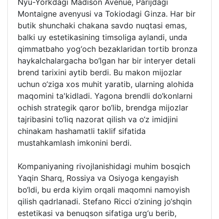
Nyu-Yorkdagi Madison Avenue, Parijdagi
Montaigne avenyusi va Tokiodagi Ginza. Har bir
butik shunchaki chakana savdo nuqtasi emas,
balki uy estetikasining timsoliga aylandi, unda
qimmatbaho yog‘och bezaklaridan tortib bronza
haykalchalargacha bo‘lgan har bir interyer detali
brend tarixini aytib berdi. Bu makon mijozlar
uchun o‘ziga xos muhit yaratib, ularning alohida
maqomini ta'kidladi. Yagona brendli do‘konlarni
ochish strategik qaror bo‘lib, brendga mijozlar
tajribasini to‘liq nazorat qilish va o‘z imidjini
chinakam hashamatli taklif sifatida
mustahkamlash imkonini berdi.
Kompaniyaning rivojlanishidagi muhim bosqich
Yaqin Sharq, Rossiya va Osiyoga kengayish
bo‘ldi, bu erda kiyim orqali maqomni namoyish
qilish qadrlanadi. Stefano Ricci o‘zining jo‘shqin
estetikasi va benuqson sifatiga urg‘u berib,