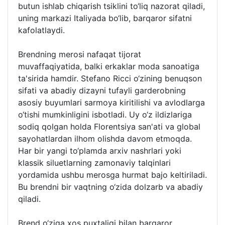
butun ishlab chiqarish tsiklini to‘liq nazorat qiladi,
uning markazi Italiyada bo‘lib, barqaror sifatni
kafolatlaydi.
Brendning merosi nafaqat tijorat
muvaffaqiyatida, balki erkaklar moda sanoatiga
ta'sirida hamdir. Stefano Ricci o‘zining benuqson
sifati va abadiy dizayni tufayli garderobning
asosiy buyumlari sarmoya kiritilishi va avlodlarga
o‘tishi mumkinligini isbotladi. Uy o‘z ildizlariga
sodiq qolgan holda Florentsiya san'ati va global
sayohatlardan ilhom olishda davom etmoqda.
Har bir yangi to‘plamda arxiv nashrlari yoki
klassik siluetlarning zamonaviy talqinlari
yordamida ushbu merosga hurmat bajo keltiriladi.
Bu brendni bir vaqtning o‘zida dolzarb va abadiy
qiladi.
Brend o‘ziga xos puxtaligi bilan barqaror