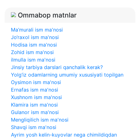
Ommabop matnlar
Ma’murali ism ma'nosi
Jo‘raxol ism ma'nosi
Hodisa ism ma'nosi
Zohid ism ma'nosi
ilmulla ism ma'nosi
Jinsiy tarbiya darslari qanchalik kerak?
Yolg‘iz odamlarning umumiy xususiyati topilgan
Oysimon ism ma'nosi
Ernafas ism ma'nosi
Xushnom ism ma'nosi
Klamira ism ma'nosi
Gulanor ism ma'nosi
Mengliqilich ism ma'nosi
Shavqi ism ma'nosi
Ayrim yosh kelin-kuyovlar nega chimildiqdan