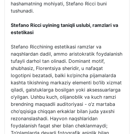
hashamatning mohiyati, Stefano Ricci buni
tushunadi.
Stefano Ricci uyining taniqli uslubi, ramzlari va
estetikasi
Stefano Ricchining estetikasi ramzlar va
naqshlardan dadil, ammo aristokratik foydalanish
tufayli darhol tan olinadi. Dominant motif,
shubhasiz, Florentsiya sheridir, u nafaqat
logotipni bezatadi, balki ko‘pincha pijamalarda
kashta tikishning markaziy elementi bo‘lib xizmat
qiladi, galstuklarga bosilgan yoki aksessuarlarga
o‘yilgan. Ushbu kuch, olijanoblik va kuch ramzi
brendning maqsadli auditoriyasi - o‘z martaba
cho‘qqisiga chiqqan erkaklar bilan juda yaxshi
rezonanslashadi. Hayvon naqshlaridan
foydalanish faqat sher bilan cheklanmaydi;
To‘plamlarda deyarli fotografik aniqlik bilan