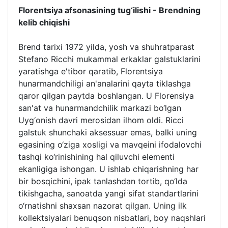
Florentsiya afsonasining tug‘ilishi - Brendning
kelib chiqishi
Brend tarixi 1972 yilda, yosh va shuhratparast
Stefano Ricchi mukammal erkaklar galstuklarini
yaratishga e'tibor qaratib, Florentsiya
hunarmandchiligi an'analarini qayta tiklashga
qaror qilgan paytda boshlangan. U Florensiya
san'at va hunarmandchilik markazi bo‘lgan
Uyg‘onish davri merosidan ilhom oldi. Ricci
galstuk shunchaki aksessuar emas, balki uning
egasining o‘ziga xosligi va mavqeini ifodalovchi
tashqi ko‘rinishining hal qiluvchi elementi
ekanligiga ishongan. U ishlab chiqarishning har
bir bosqichini, ipak tanlashdan tortib, qo‘lda
tikishgacha, sanoatda yangi sifat standartlarini
o‘rnatishni shaxsan nazorat qilgan. Uning ilk
kollektsiyalari benuqson nisbatlari, boy naqshlari