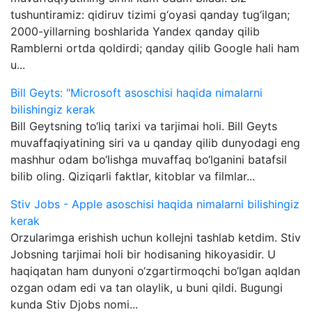
tushuntiramiz: qidiruv tizimi g‘oyasi qanday tug‘ilgan;
2000-yillarning boshlarida Yandex qanday qilib
Ramblerni ortda qoldirdi; qanday qilib Google hali ham
u...
Bill Geyts: "Microsoft asoschisi haqida nimalarni
bilishingiz kerak
Bill Geytsning to‘liq tarixi va tarjimai holi. Bill Geyts
muvaffaqiyatining siri va u qanday qilib dunyodagi eng
mashhur odam bo‘lishga muvaffaq bo‘lganini batafsil
bilib oling. Qiziqarli faktlar, kitoblar va filmlar...
Stiv Jobs - Apple asoschisi haqida nimalarni bilishingiz
kerak
Orzularimga erishish uchun kollejni tashlab ketdim. Stiv
Jobsning tarjimai holi bir hodisaning hikoyasidir. U
haqiqatan ham dunyoni o‘zgartirmoqchi bo‘lgan aqldan
ozgan odam edi va tan olaylik, u buni qildi. Bugungi
kunda Stiv Djobs nomi...