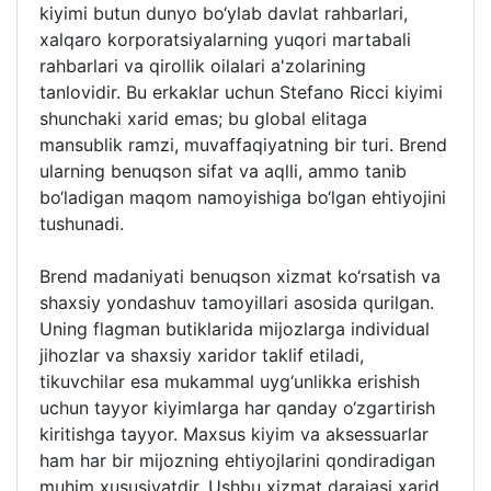
kiyimi butun dunyo bo‘ylab davlat rahbarlari,
xalqaro korporatsiyalarning yuqori martabali
rahbarlari va qirollik oilalari a'zolarining
tanlovidir. Bu erkaklar uchun Stefano Ricci kiyimi
shunchaki xarid emas; bu global elitaga
mansublik ramzi, muvaffaqiyatning bir turi. Brend
ularning benuqson sifat va aqlli, ammo tanib
bo‘ladigan maqom namoyishiga bo‘lgan ehtiyojini
tushunadi.
Brend madaniyati benuqson xizmat ko‘rsatish va
shaxsiy yondashuv tamoyillari asosida qurilgan.
Uning flagman butiklarida mijozlarga individual
jihozlar va shaxsiy xaridor taklif etiladi,
tikuvchilar esa mukammal uyg‘unlikka erishish
uchun tayyor kiyimlarga har qanday o‘zgartirish
kiritishga tayyor. Maxsus kiyim va aksessuarlar
ham har bir mijozning ehtiyojlarini qondiradigan
muhim xususiyatdir. Ushbu xizmat darajasi xarid