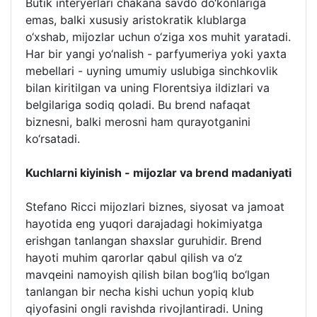
Butik interyerlari chakana savdo do‘konlariga
emas, balki xususiy aristokratik klublarga
o‘xshab, mijozlar uchun o‘ziga xos muhit yaratadi.
Har bir yangi yo‘nalish - parfyumeriya yoki yaxta
mebellari - uyning umumiy uslubiga sinchkovlik
bilan kiritilgan va uning Florentsiya ildizlari va
belgilariga sodiq qoladi. Bu brend nafaqat
biznesni, balki merosni ham qurayotganini
ko‘rsatadi.
Kuchlarni kiyinish - mijozlar va brend madaniyati
Stefano Ricci mijozlari biznes, siyosat va jamoat
hayotida eng yuqori darajadagi hokimiyatga
erishgan tanlangan shaxslar guruhidir. Brend
hayoti muhim qarorlar qabul qilish va o‘z
mavqeini namoyish qilish bilan bog‘liq bo‘lgan
tanlangan bir necha kishi uchun yopiq klub
qiyofasini ongli ravishda rivojlantiradi. Uning