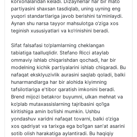
korxonalaridan keladi. Dizaynerlar har bir mato
partiyasini shaxsan tasdiqlab, uning uyning eng
yuqori standartlariga javob berishini ta'minlaydi.
Aynan shu narsa tayyor mahsulotga o‘ziga xos
teginish xususiyatlari va ko‘rinishini beradi.
Sifat falsafasi to‘plamlarning cheklangan
tabiatiga taalluqlidir. Stefano Ricci ataylab
ommaviy ishlab chiqarishdan qochadi, har bir
modelning kichik partiyalarini ishlab chiqaradi. Bu
nafaqat eksklyuzivlik aurasini saqlab qoladi, balki
hunarmandlarga har bir alohida kiyimning
tafsilotlariga e'tibor qaratish imkonini beradi.
Brend mijozi betakror buyumni, ulkan mehnat va
ko‘plab mutaxassislarning tajribasini qo‘lga
kiritishiga amin bo‘lishi mumkin. Ushbu
yondashuv xaridni nafaqat tovarni, balki o‘ziga
xos qadriyat va tarixga ega bo‘lgan san'at asarini
sotib olish harakatiga aylantiradi. Bu haqiqiy