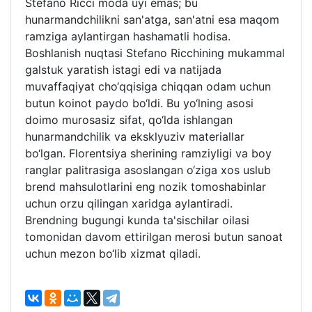
Stefano Ricci moda uyi emas; bu
hunarmandchilikni san'atga, san'atni esa maqom
ramziga aylantirgan hashamatli hodisa.
Boshlanish nuqtasi Stefano Ricchining mukammal
galstuk yaratish istagi edi va natijada
muvaffaqiyat cho‘qqisiga chiqqan odam uchun
butun koinot paydo bo‘ldi. Bu yo‘lning asosi
doimo murosasiz sifat, qo‘lda ishlangan
hunarmandchilik va eksklyuziv materiallar
bo‘lgan. Florentsiya sherining ramziyligi va boy
ranglar palitrasiga asoslangan o‘ziga xos uslub
brend mahsulotlarini eng nozik tomoshabinlar
uchun orzu qilingan xaridga aylantiradi.
Brendning bugungi kunda ta'sischilar oilasi
tomonidan davom ettirilgan merosi butun sanoat
uchun mezon bo‘lib xizmat qiladi.