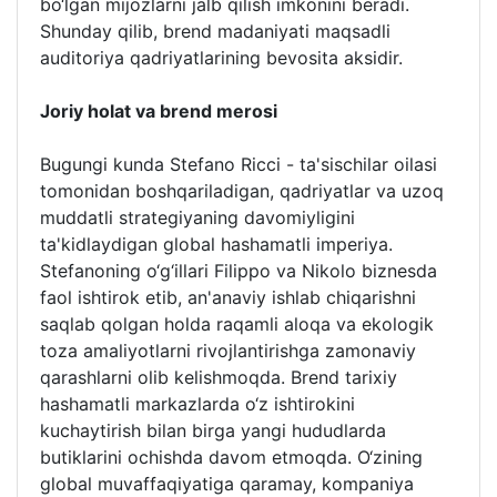
bo‘lgan mijozlarni jalb qilish imkonini beradi.
Shunday qilib, brend madaniyati maqsadli
auditoriya qadriyatlarining bevosita aksidir.
Joriy holat va brend merosi
Bugungi kunda Stefano Ricci - ta'sischilar oilasi
tomonidan boshqariladigan, qadriyatlar va uzoq
muddatli strategiyaning davomiyligini
ta'kidlaydigan global hashamatli imperiya.
Stefanoning o‘g‘illari Filippo va Nikolo biznesda
faol ishtirok etib, an'anaviy ishlab chiqarishni
saqlab qolgan holda raqamli aloqa va ekologik
toza amaliyotlarni rivojlantirishga zamonaviy
qarashlarni olib kelishmoqda. Brend tarixiy
hashamatli markazlarda o‘z ishtirokini
kuchaytirish bilan birga yangi hududlarda
butiklarini ochishda davom etmoqda. O‘zining
global muvaffaqiyatiga qaramay, kompaniya