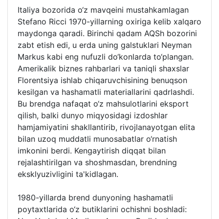
Italiya bozorida o‘z mavqeini mustahkamlagan
Stefano Ricci 1970-yillarning oxiriga kelib xalqaro
maydonga qaradi. Birinchi qadam AQSh bozorini
zabt etish edi, u erda uning galstuklari Neyman
Markus kabi eng nufuzli do‘konlarda to‘plangan.
Amerikalik biznes rahbarlari va taniqli shaxslar
Florentsiya ishlab chiqaruvchisining benuqson
kesilgan va hashamatli materiallarini qadrlashdi.
Bu brendga nafaqat o‘z mahsulotlarini eksport
qilish, balki dunyo miqyosidagi izdoshlar
hamjamiyatini shakllantirib, rivojlanayotgan elita
bilan uzoq muddatli munosabatlar o‘rnatish
imkonini berdi. Kengaytirish diqqat bilan
rejalashtirilgan va shoshmasdan, brendning
eksklyuzivligini ta'kidlagan.
1980-yillarda brend dunyoning hashamatli
poytaxtlarida o‘z butiklarini ochishni boshladi: