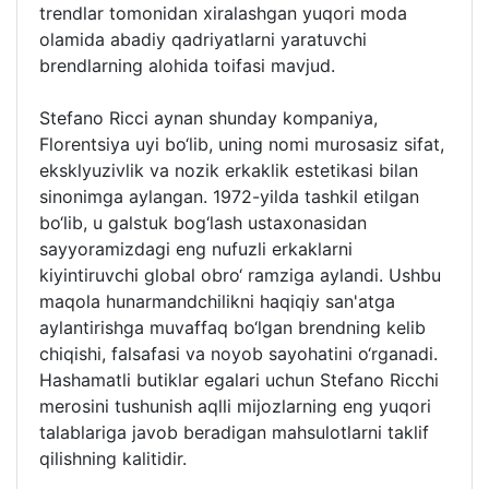
trendlar tomonidan xiralashgan yuqori moda
olamida abadiy qadriyatlarni yaratuvchi
brendlarning alohida toifasi mavjud.
Stefano Ricci aynan shunday kompaniya,
Florentsiya uyi bo‘lib, uning nomi murosasiz sifat,
eksklyuzivlik va nozik erkaklik estetikasi bilan
sinonimga aylangan. 1972-yilda tashkil etilgan
bo‘lib, u galstuk bog‘lash ustaxonasidan
sayyoramizdagi eng nufuzli erkaklarni
kiyintiruvchi global obro‘ ramziga aylandi. Ushbu
maqola hunarmandchilikni haqiqiy san'atga
aylantirishga muvaffaq bo‘lgan brendning kelib
chiqishi, falsafasi va noyob sayohatini o‘rganadi.
Hashamatli butiklar egalari uchun Stefano Ricchi
merosini tushunish aqlli mijozlarning eng yuqori
talablariga javob beradigan mahsulotlarni taklif
qilishning kalitidir.