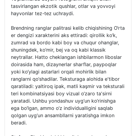
tasvirlangan ekzotik qushlar, otlar va yovvoyi
hayvonlar tez-tez uchraydi.
Brendning ranglar palitrasi kelib chiqishining O‘rta
er dengizi xarakterini aks ettiradi: qirollik ko‘k,
zumrad va bordo kabi boy va chuqur ohanglar,
shuningdek, ko‘mir, bej va oq kabi klassik
neytrallar. Hatto cheklangan ishbilarmon liboslar
doirasida ham, dizaynerlar sharflar, paypoqlar
yoki ko‘ylagi astarlari orqali mohirlik bilan
ranglarni qo‘shadilar. Teksturaga alohida e'tibor
qaratiladi: yaltiroq ipak, matli kaşmir va teksturali
teri kombinatsiyasi boy vizual o‘zaro ta'sirni
yaratadi. Ushbu yondashuv uyg‘un ko‘rinishga
ega bo‘lgan, ammo o‘z individualligini saqlab
qolgan uyg‘un ansambllarni yaratishga imkon
beradi.