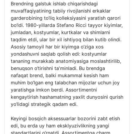
Brendning galstuk ishlab chiqarishdagi
muvaffaqiyatining tabiiy rivojlanishi erkaklar
garderobining to‘liq kolleksiyasini yaratish qarori
bo‘ldi. 1980-yillarda Stefano Ricci tayyor kiyimlar,
jumladan, kostyumlar, kurtkalar va shimlarni
taqdim etdi, ular bir xil ishtiyoq bilan kutib olindi.
Asosiy tamoyil har bir kiyimga o‘ziga xos
yondashuvni saqlab qolish edi: kostyumlar
tananing murakkab anatomiyasiga moslashtirilib,
benuqson o‘tirishni ta'minladi. Bu brendga
nafaqat brend, balki mukammal kesish ham
muhim bo‘lgan eng talabchan mijozlar uchun joy
yaratishga imkon berdi. Assortimentni
kengaytirish hashamatning yaxlit dunyosini qurish
yo‘lidagi strategik qadam edi.
Keyingi bosqich aksessuarlar bozorini zabt etish
edi, bu erda uy ham eksklyuzivlikning yangi
standartlarini o‘rnatdi. Assortimentga charm