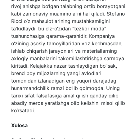
rivojlanishga bo‘lgan talabning ortib borayotgani
kabi zamonaviy muammolarni hal qiladi. Stefano
Ricci o‘z mahsulotlarining mustahkamligini
ta'kidlaydi, bu o‘z-o‘zidan "tezkor moda"
tushunchasiga qarama-qarshidir. Kompaniya
o‘zining asosiy tamoyillaridan voz kechmasdan,
ishlab chiqarish jarayonlari va materiallarning
axloqiy manbalarini takomillashtirishga sarmoya
kiritadi. Kelajakka nazar tashlaydigan bo‘lsak,
brend boy mijozlarning yangi avlodlari
tomonidan izlanadigan eng yuqori darajadagi
hunarmandchilik ramzi bo‘lib qolmoqda. Uning
tarixi sifat falsafasiga amal qilish qanday qilib
abadiy meros yaratishga olib kelishini misol qilib
ko‘rsatadi.
Xulosa