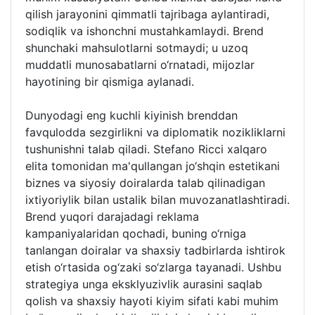
qilish jarayonini qimmatli tajribaga aylantiradi,
sodiqlik va ishonchni mustahkamlaydi. Brend
shunchaki mahsulotlarni sotmaydi; u uzoq
muddatli munosabatlarni o‘rnatadi, mijozlar
hayotining bir qismiga aylanadi.
Dunyodagi eng kuchli kiyinish brenddan
favqulodda sezgirlikni va diplomatik nozikliklarni
tushunishni talab qiladi. Stefano Ricci xalqaro
elita tomonidan ma'qullangan jo‘shqin estetikani
biznes va siyosiy doiralarda talab qilinadigan
ixtiyoriylik bilan ustalik bilan muvozanatlashtiradi.
Brend yuqori darajadagi reklama
kampaniyalaridan qochadi, buning o‘rniga
tanlangan doiralar va shaxsiy tadbirlarda ishtirok
etish o‘rtasida og‘zaki so‘zlarga tayanadi. Ushbu
strategiya unga eksklyuzivlik aurasini saqlab
qolish va shaxsiy hayoti kiyim sifati kabi muhim