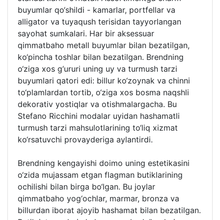
buyumlar qo‘shildi - kamarlar, portfellar va
alligator va tuyaqush terisidan tayyorlangan
sayohat sumkalari. Har bir aksessuar
qimmatbaho metall buyumlar bilan bezatilgan,
ko‘pincha toshlar bilan bezatilgan. Brendning
o‘ziga xos g‘ururi uning uy va turmush tarzi
buyumlari qatori edi: billur ko‘zoynak va chinni
to‘plamlardan tortib, o‘ziga xos bosma naqshli
dekorativ yostiqlar va otishmalargacha. Bu
Stefano Ricchini modalar uyidan hashamatli
turmush tarzi mahsulotlarining to‘liq xizmat
ko‘rsatuvchi provayderiga aylantirdi.
Brendning kengayishi doimo uning estetikasini
o‘zida mujassam etgan flagman butiklarining
ochilishi bilan birga bo‘lgan. Bu joylar
qimmatbaho yog‘ochlar, marmar, bronza va
billurdan iborat ajoyib hashamat bilan bezatilgan.