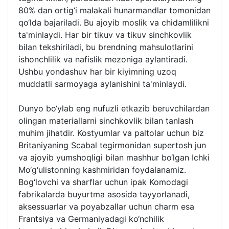
80% dan ortig‘i malakali hunarmandlar tomonidan
qo‘lda bajariladi. Bu ajoyib moslik va chidamlilikni
ta'minlaydi. Har bir tikuv va tikuv sinchkovlik
bilan tekshiriladi, bu brendning mahsulotlarini
ishonchlilik va nafislik mezoniga aylantiradi.
Ushbu yondashuv har bir kiyimning uzoq
muddatli sarmoyaga aylanishini ta'minlaydi.
Dunyo bo‘ylab eng nufuzli etkazib beruvchilardan
olingan materiallarni sinchkovlik bilan tanlash
muhim jihatdir. Kostyumlar va paltolar uchun biz
Britaniyaning Scabal tegirmonidan supertosh jun
va ajoyib yumshoqligi bilan mashhur bo‘lgan Ichki
Mo‘g‘ulistonning kashmiridan foydalanamiz.
Bog‘lovchi va sharflar uchun ipak Komodagi
fabrikalarda buyurtma asosida tayyorlanadi,
aksessuarlar va poyabzallar uchun charm esa
Frantsiya va Germaniyadagi ko‘nchilik