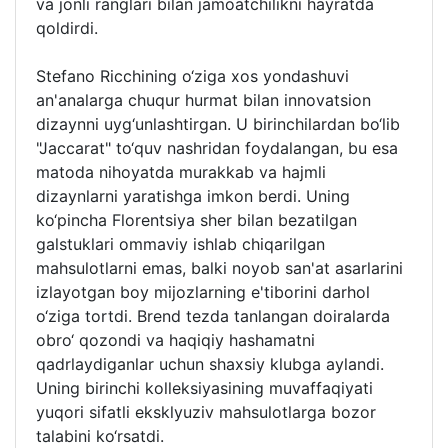
va jonli ranglari bilan jamoatchilikni hayratda
qoldirdi.
Stefano Ricchining o‘ziga xos yondashuvi
an'analarga chuqur hurmat bilan innovatsion
dizaynni uyg‘unlashtirgan. U birinchilardan bo‘lib
"Jaccarat" to‘quv nashridan foydalangan, bu esa
matoda nihoyatda murakkab va hajmli
dizaynlarni yaratishga imkon berdi. Uning
ko‘pincha Florentsiya sher bilan bezatilgan
galstuklari ommaviy ishlab chiqarilgan
mahsulotlarni emas, balki noyob san'at asarlarini
izlayotgan boy mijozlarning e'tiborini darhol
o‘ziga tortdi. Brend tezda tanlangan doiralarda
obro‘ qozondi va haqiqiy hashamatni
qadrlaydiganlar uchun shaxsiy klubga aylandi.
Uning birinchi kolleksiyasining muvaffaqiyati
yuqori sifatli eksklyuziv mahsulotlarga bozor
talabini ko‘rsatdi.