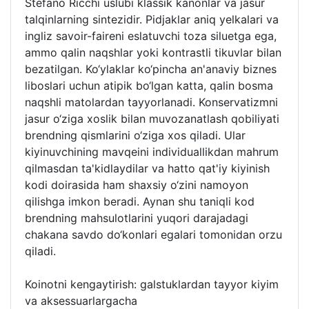
Stefano Ricchi uslubi klassik kanonlar va jasur
talqinlarning sintezidir. Pidjaklar aniq yelkalari va
ingliz savoir-faireni eslatuvchi toza siluetga ega,
ammo qalin naqshlar yoki kontrastli tikuvlar bilan
bezatilgan. Ko‘ylaklar ko‘pincha an'anaviy biznes
liboslari uchun atipik bo‘lgan katta, qalin bosma
naqshli matolardan tayyorlanadi. Konservatizmni
jasur o‘ziga xoslik bilan muvozanatlash qobiliyati
brendning qismlarini o‘ziga xos qiladi. Ular
kiyinuvchining mavqeini individuallikdan mahrum
qilmasdan ta'kidlaydilar va hatto qat'iy kiyinish
kodi doirasida ham shaxsiy o‘zini namoyon
qilishga imkon beradi. Aynan shu taniqli kod
brendning mahsulotlarini yuqori darajadagi
chakana savdo do‘konlari egalari tomonidan orzu
qiladi.
Koinotni kengaytirish: galstuklardan tayyor kiyim
va aksessuarlargacha