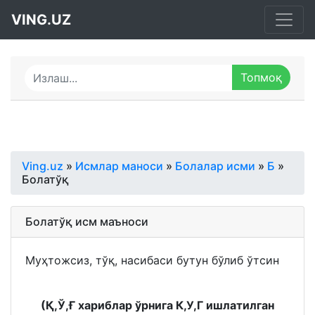
VING.UZ
Ving.uz
»
Исмлар маноси
»
Болалар исми
»
Б
»
Болатўқ
Болатўқ исм маъноси
Муҳтожсиз, тўқ, насибаси бутун бўлиб ўтсин
(Қ,Ў,Ғ хариблар ўрнига К,У,Г ишлатилган