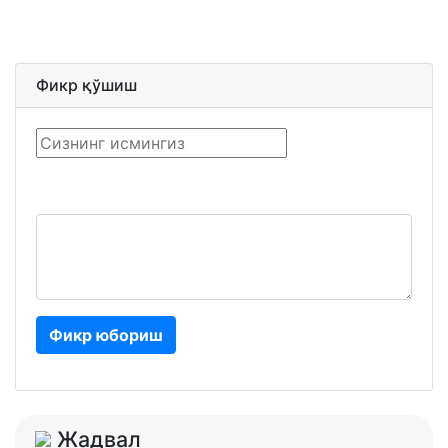
Фикр қўшиш
Фикр юбориш
Жадвал