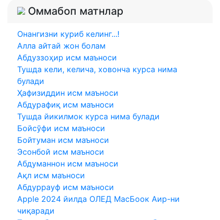
Оммабоп матнлар
Онангизни куриб келинг...!
Aлла айтай жон болам
Абдуззоҳир исм маъноси
Тушда кели, келича, ховонча курса нима
булади
Ҳафизиддин исм маъноси
Абдурафиқ исм маъноси
Тушда йикилмок курса нима булади
Бойсўфи исм маъноси
Бойтуман исм маъноси
Эсонбой исм маъноси
Абдуманнон исм маъноси
Ақл исм маъноси
Абдуррауф исм маъноси
Apple 2024 йилда ОЛEД МаcБоок Аир-ни
чиқаради