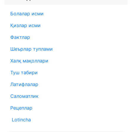
Болалар исми
Қизлар исми
Фактлар
Шеърлар туплами
Халқ мақоллари
Туш табири
Латифлалар
Саломатлик
Рецеплар
Lotincha