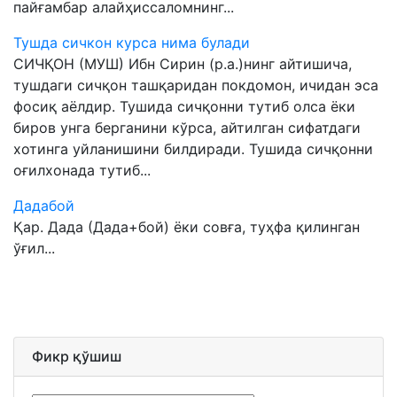
пайғамбар алайҳиссаломнинг...
Тушда сичкон курса нима булади
СИЧҚОН (МУШ) Ибн Сирин (р.а.)нинг айтишича,
тушдаги сичқон ташқаридан покдомон, ичидан эса
фосиқ аёлдир. Тушида сичқонни тутиб олса ёки
биров унга берганини кўрса, айтилган сифатдаги
хотинга уйланишини билдиради. Тушида сичқонни
оғилхонада тутиб...
Дадабой
Қар. Дада (Дада+бой) ёки совға, туҳфа қилинган
ўғил...
Фикр қўшиш