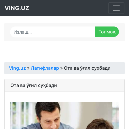
VING.UZ
Ving.uz
»
Латифлалар
» Ота ва ўғил суҳбади
Ота ва ўғил суҳбади