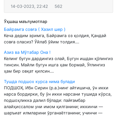
14-03-2023, 22:42
562
Ўҳшаш маълумотлар
Байрамга совға ( Хазил шер )
Кеча дедим эримга, Байрамга оз қолдия, Қандай
совға оласиз? Ўйлаб ўйим толдия....
Aзиз ва Мўтабар Она !
Келинг бугун дардингиз олай, Бугун ишдан қўлингиз
тинсин. Майли бугун ишга ҳам бормай, Ўғлингиз
ҳам бир овқат қилсин....
Тушда подшох курса нима булади
ПОДШОҲ. Ибн Сирин (р.а.)нинг айтишича, ўн икки
нарса бордирки, бу ўн икки нарсани тушида кўрса,
подшоҳликка далил бўлади: пайғамбар
алайҳиссалом уни имом қилганини; иккинчи —
шаръиат илмларини ўрганаётганини; учинчи —