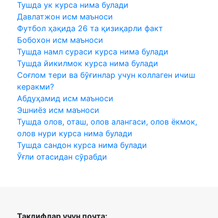
Тушда ук курса нима булади
Давлатжон исм маъноси
Футбол ҳақида 26 та қизиқарли факт
Бобохон исм маъноси
Тушда намл сураси курса нима булади
Тушда йикилмок курса нима булади
Соғлом тери ва бўғинлар учун коллаген ичиш
керакми?
Абдуҳамид исм маъноси
Эшниёз исм маъноси
Тушда олов, оташ, олов алангаси, олов ёкмок,
олов нури курса нима булади
Тушда сандон курса нима булади
Ўғли отасидан сўрабди
Таклифлар учун почта: