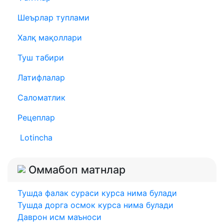
Шеърлар туплами
Халқ мақоллари
Туш табири
Латифлалар
Саломатлик
Рецеплар
Lotincha
Оммабоп матнлар
Тушда фалак сураси курса нима булади
Тушда дорга осмок курса нима булади
Даврон исм маъноси