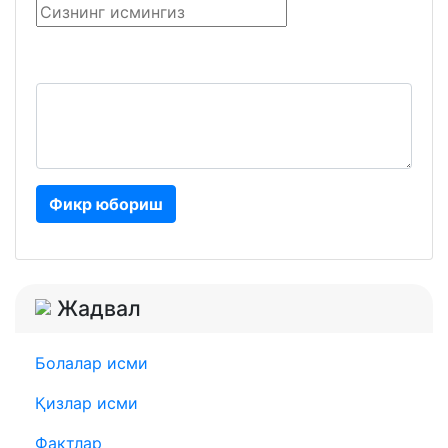
Фикр юбориш
Жадвал
Болалар исми
Қизлар исми
Фактлар