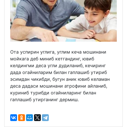
Ота успирин углига, углим кеча мошинани
мойкага деб миниб кетгандинг, ювиб
келдингми деса угли дудиланиб, кечиринг
дада огайниларим билан гаплашиб утириб
эсимдан чикибди, бугун аник ювиб келаман
деса дадаси мошинани атрофини айланиб,
куриниб турибди огайниларинг билан
гаплашиб утирганинг дермиш.