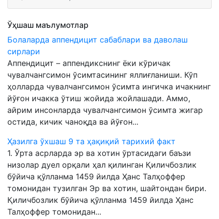
Ўҳшаш маълумотлар
Болаларда аппендицит сабаблари ва даволаш
сирлари
Аппендицит – аппендикснинг ёки кўричак
чувалчангсимон ўсимтасининг яллиғланиши. Кўп
ҳолларда чувалчангсимон ўсимта ингичка ичакнинг
йўғон ичакка ўтиш жойида жойлашади. Аммо,
айрим инсонларда чувалчангсимон ўсимта жигар
остида, кичик чаноқда ва йўғон...
Ҳазилга ўхшаш 9 та ҳақиқий тарихий факт
1. Ўрта асрларда эр ва хотин ўртасидаги баъзи
низолар дуел орқали ҳал қилинган Қиличбозлик
бўйича қўлланма 1459 йилда Ҳанс Талҳоффер
томонидан тузилган Эр ва хотин, шайтондан бири.
Қиличбозлик бўйича қўлланма 1459 йилда Ҳанс
Талҳоффер томонидан...