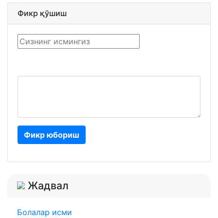
Фикр қўшиш
Фикр юбориш
Жадвал
Болалар исми