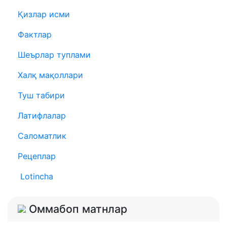
Қизлар исми
Фактлар
Шеърлар туплами
Халқ мақоллари
Туш табири
Латифлалар
Саломатлик
Рецеплар
Lotincha
Оммабоп матнлар