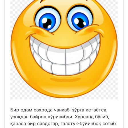
Бир одам саҳрода чанқаб, зўрға кетаётса,
узоқдан байроқ кўринибди. Хурсанд бўлиб,
қараса бир савдогар, галстук-бўйинбоқ сотиб