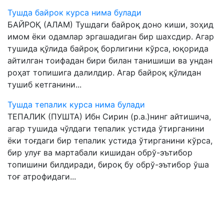
Тушда байрок курса нима булади
БАЙРОҚ (АЛАМ) Тушдаги байроқ доно киши, зоҳид
имом ёки одамлар эргашадиган бир шахсдир. Агар
тушида қўлида байроқ борлигини кўрса, юқорида
айтилган тоифадан бири билан танишиши ва ундан
роҳат топишига далилдир. Агар байроқ қўлидан
тушиб кетганини...
Тушда тепалик курса нима булади
ТEПАЛИК (ПУШТА) Ибн Сирин (р.а.)нинг айтишича,
агар тушида чўлдаги тепалик устида ўтирганини
ёки тоғдаги бир тепалик устида ўтирганини кўрса,
бир улуғ ва мартабали кишидан обрў-эътибор
топишини билдиради, бироқ бу обрў-эътибор ўша
тоғ атрофидаги...