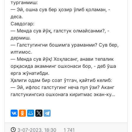
турганмиш:⠀
— Эй, ошна сув бер ҳозир ўлиб қоламан, -
деса.⠀
Савдогар:⠀
— Менда сув йўқ, галстук олмайсанми?, -
дермиш.⠀
— Галстугингни бошимга ураманми? Сув бер,
илтимос.⠀
— Менда сув йўқ! Хоҳласанг, анави тепалик
орқасида акамнинг ошхонаси бор, - деб ўша
ерга жўнатибди.⠀
Ҳалиги одам бир соат ўтгач, қайтиб келиб:⠀
— Эй, ифлос галстугинг неча пул ўзи? Аканг
галстукингсиз ошхонага киритмас экан-ку...
3-07-2023, 18:30
1 741