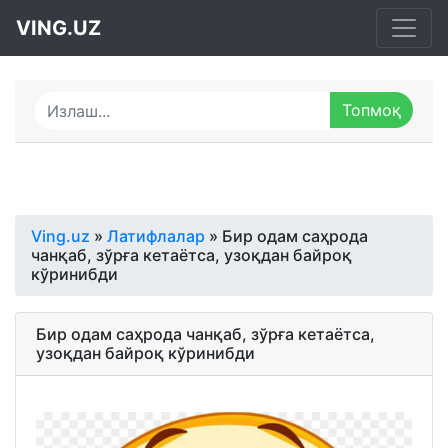
VING.UZ
Ving.uz
»
Латифлалар
» Бир одам саҳрода
чанқаб, зўрға кетаётса, узоқдан байроқ
кўринибди
Бир одам саҳрода чанқаб, зўрға кетаётса,
узоқдан байроқ кўринибди