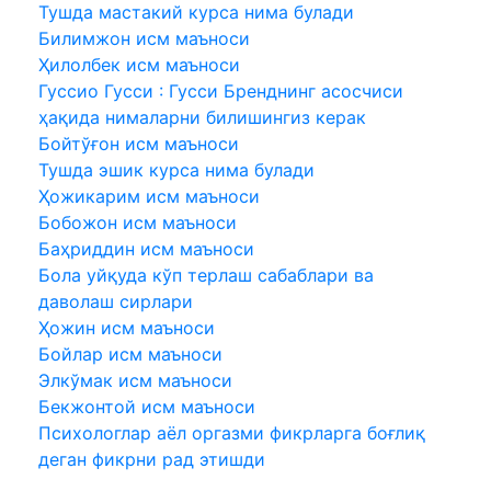
Тушда мастакий курса нима булади
Билимжон исм маъноси
Ҳилолбек исм маъноси
Гуccио Гуccи : Гуccи Бренднинг асосчиси
ҳақида нималарни билишингиз керак
Бойтўғон исм маъноси
Тушда эшик курса нима булади
Ҳожикарим исм маъноси
Бобожон исм маъноси
Баҳриддин исм маъноси
Бола уйқуда кўп терлаш сабаблари ва
даволаш сирлари
Ҳожин исм маъноси
Бойлар исм маъноси
Элкўмак исм маъноси
Бекжонтой исм маъноси
Психологлар аёл оргазми фикрларга боғлиқ
деган фикрни рад этишди