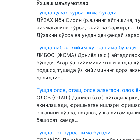
Ўҳшаш маълумотлар
Тушда дузах курса нима булади
ДЎЗАХ Ибн Сирин (р.а.)нинг айтишича, 
чиқмаганини кўрса, осий ва бадкирдор 
Дўзахни кўрса ва ундан ҳечқандай зарар 
Тушда либос, кийим курса нима булади
ЛИБОС (ЖОМА) Дониёл (а.с.) айтадиларк
бўлади. Агар ўз кийимини яхши ҳолда кў
подшоҳ тушида ўз кийимининг қора экан
далилдир....
Тушда олов, оташ, олов алангаси, олов 
ОЛОВ (ОТАШ) Дониёл (а.с.) айтадиларки,
яқинлашади, юришмаган ишлари юришади
ёнганини кўрса, подшоҳ унга ситам қили
башорат ҳамда...
Тушда тог курса нима булади