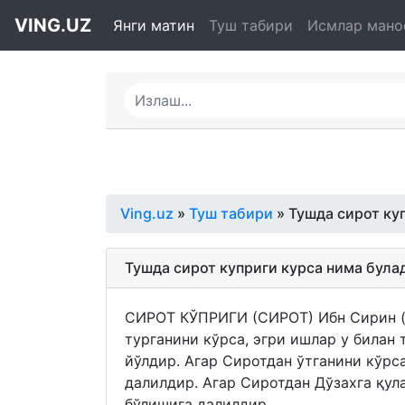
VING.UZ
Янги матин
Туш табири
Исмлар мано
Ving.uz
»
Туш табири
» Тушда сирот ку
Тушда сирот куприги курса нима була
СИРОТ КЎПРИГИ (СИРОТ) Ибн Сирин (р
турганини кўрса, эгри ишлар у билан 
йўлдир. Агар Сиротдан ўтганини кўрса
далилдир. Агар Сиротдан Дўзахга қул
бўлишига далилдир.