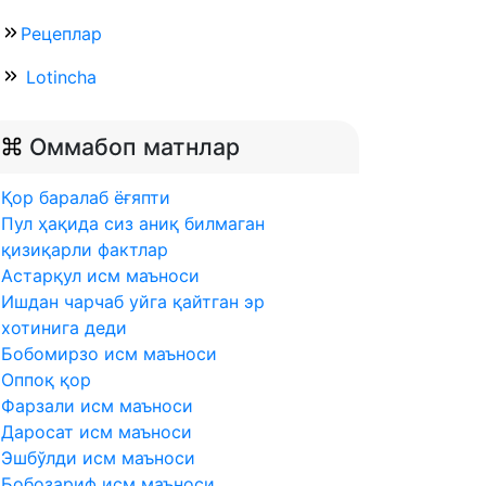
Рецеплар
Lotincha
Оммабоп матнлар
Қор баралаб ёғяпти
Пул ҳақида сиз аниқ билмаган
қизиқарли фактлар
Астарқул исм маъноси
Ишдан чарчаб уйга қайтган эр
хотинига деди
Бобомирзо исм маъноси
Оппоқ қор
Фарзали исм маъноси
Даросат исм маъноси
Эшбўлди исм маъноси
Бобозариф исм маъноси