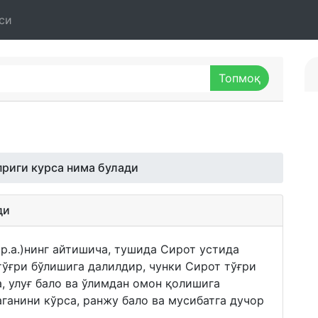
си
приги курса нима булади
ди
.а.)нинг айтишича, тушида Сирот устида
тўғри бўлишига далилдир, чунки Сирот тўғри
, улуғ бало ва ўлимдан омон қолишига
аганини кўрса, ранжу бало ва мусибатга дучор