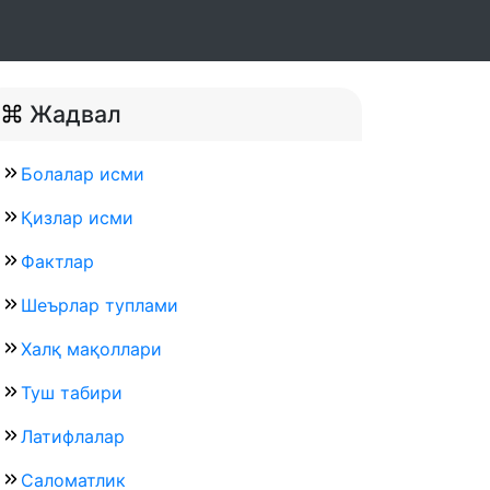
Жадвал
Болалар исми
Қизлар исми
Фактлар
Шеърлар туплами
Халқ мақоллари
Туш табири
Латифлалар
Саломатлик