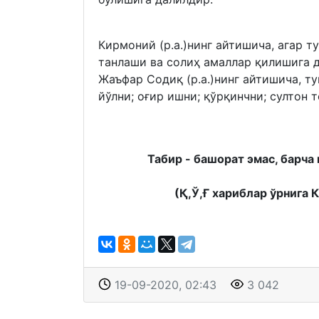
Кирмоний (р.а.)нинг айтишича, агар т
танлаши ва солиҳ амаллар қилишига 
Жаъфар Содиқ (р.а.)нинг айтишича, т
йўлни; оғир ишни; қўрқинчни; султон 
Табир - башорат эмас, барча 
(Қ,Ў,Ғ хариблар ўрнига 
19-09-2020, 02:43
3 042