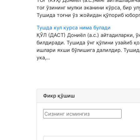
ТОҒ (КЎҲ) Дониёл (а.с.)нинг айтишларича
тоғ ўзининг мулки эканини кўрса, бир у
Тушида тоғни ўз жойидан қўпориб юборга
Тушда кул курса нима булади
ҚЎЛ (ДАСТ) Дониёл (а.с.) айтадиларки, ў
билдиради. Тушида ўнг қўлини узайиб қо
ишлари яхши бўлишига далилдир. Тушида
ука,...
Фикр қўшиш