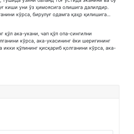
, тушида ўзини баланд тоғ устида эканини ва бу
луғ киши уни ўз ҳимоясига олишига далилдир.
нини кўрса, бирулуғ одамга қаҳр қилишига...
нг қўл ака-укани, чап қўл опа-сингилни
лганини кўрса, ака-укасининг ёки шеригининг
 икки қўлининг қисқариб қолганини кўрса, ака-