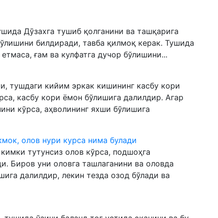
тушида Дўзахга тушиб қолганини ва ташқарига
бўлишини билдиради, тавба қилмоқ керак. Тушида
етмаса, ғам ва кулфатга дучор бўлишини...
и, тушдаги кийим эркак кишининг касбу кори
рса, касбу кори ёмон бўлишига далилдир. Агар
ини кўрса, аҳволининг яхши бўлишига
ёкмок, олов нури курса нима булади
 кимки тутунсиз олов кўрса, подшоҳга
. Биров уни оловга ташлаганини ва оловда
шига далилдир, лекин тезда озод бўлади ва