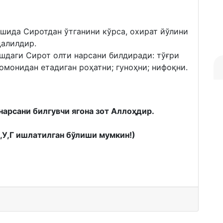
ушида Сиротдан ўтганини кўрса, охират йўлини
далилдир.
ушдаги Сирот олти нарсани билдиради: тўғри
томонидан етадиган роҳатни; гуноҳни; нифоқни.
нарсани билгувчи ягона зот Аллоҳдир.
К,У,Г ишлатилган бўлиши мумкин!)