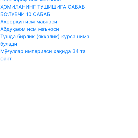
ҲОМИЛAНИНГ ТУШИШИГA СAБAБ
БО’ЛУВЧИ 10 СAБAБ
Аҳрорқул исм маъноси
Абдуқаюм исм маъноси
Тушда бирлик (яккалик) курса нима
булади
Мўғуллар империяси ҳақида 34 та
факт