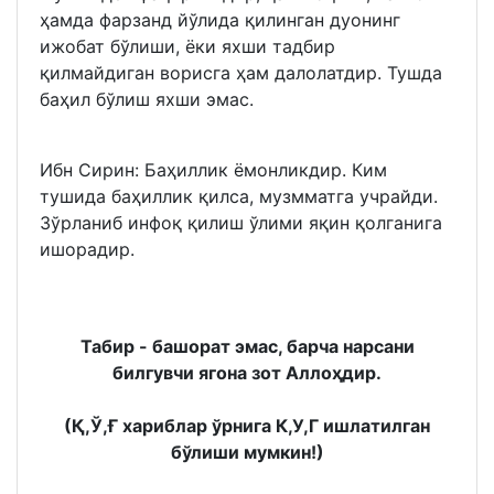
ҳамда фарзанд йўлида қилинган дуонинг
ижобат бўлиши, ёки яхши тадбир
қилмайдиган ворисга ҳам далолатдир. Тушда
баҳил бўлиш яхши эмас.
Ибн Сирин: Баҳиллик ёмонликдир. Ким
тушида баҳиллик қилса, музмматга учрайди.
Зўрланиб инфоқ қилиш ўлими яқин қолганига
ишорадир.
Табир - башорат эмас, барча нарсани
билгувчи ягона зот Аллоҳдир.
(Қ,Ў,Ғ хариблар ўрнига К,У,Г ишлатилган
бўлиши мумкин!)