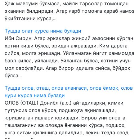
Ҳаж мавсуми бўлмаса, майли тарсолар томондан
эканини билдиради. Агар ғарб томонга қараб намоз
ўқиётганини кўрса,...
Тушда олат курса нима булади
Ибн Сирин: Агар эркаклар жинсий аъзосини кўрган
ҳотин киши бўлса, эридан ажрашади. Ким дарёга
сийса, молга эришади. Уйланмаган йигит ҳаммомда
бавл қилса, уйланади. Уйланган бўлса, ҳотини учун
мол сарфлайди. Агар бирор идишга сийса, бўйдоқ
бўлса...
Тушда олов, оташ, олов алангаси, олов ёкмок, олов
нури курса нима булади
ОЛОВ (ОТАШ) Дониёл (а.с.) айтадиларки, кимки
тутунсиз олов кўрса, подшоҳга яқинлашади,
юришмаган ишлари юришади. Биров уни оловга
ташлаганини ва оловда ёнганини кўрса, подшоҳ
унга ситам қилишига далилдир, лекин тезда озод