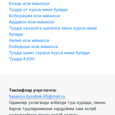
Боқар исм маъноси
Тушда от курса нима булади
Бобораҳим исм маъноси
Ардавон исм маъноси
Тушда оркасига шапалок емок курса нима
булади
Авлиё исм маъноси
Бойқарши исм маъноси
Тушда шамс сураси курса нима булади
Тушда АЗОН
Таклифлар учун почта:
hasanov.ilyosbek.95@mail.ru
Одамлар ухлаганда албатда туш куради, лекин
барча тушларимизни хардойим хам эслаб
кололмаймиз лекин эслаб колган