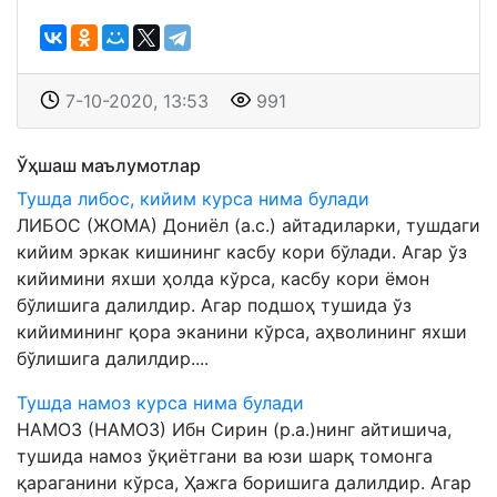
7-10-2020, 13:53
991
Ўҳшаш маълумотлар
Тушда либос, кийим курса нима булади
ЛИБОС (ЖОМА) Дониёл (а.с.) айтадиларки, тушдаги
кийим эркак кишининг касбу кори бўлади. Агар ўз
кийимини яхши ҳолда кўрса, касбу кори ёмон
бўлишига далилдир. Агар подшоҳ тушида ўз
кийимининг қора эканини кўрса, аҳволининг яхши
бўлишига далилдир....
Тушда намоз курса нима булади
НАМОЗ (НАМОЗ) Ибн Сирин (р.а.)нинг айтишича,
тушида намоз ўқиётгани ва юзи шарқ томонга
қараганини кўрса, Ҳажга боришига далилдир. Агар