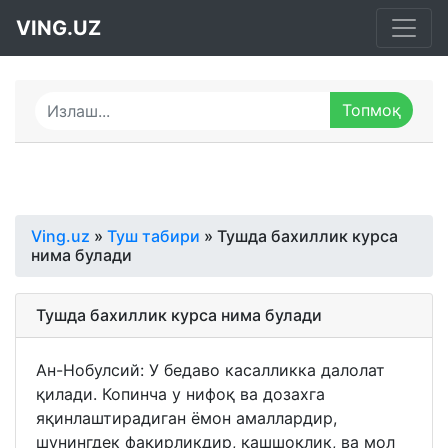
VING.UZ
Ving.uz
»
Туш табири
» Тушда бахиллик курса
нима булади
Тушда бахиллик курса нима булади
Ан-Нобулсий: У бедаво касалликка далолат
қилади. Копинча у нифоқ ва дозахга
яқинлаштирадиган ёмон амаллардир,
шунингдек фақирликдир, қашшоқлик, ва мол