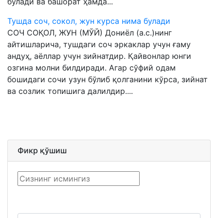
бўлади ва башорат ҳамда...
Тушда соч, сокол, жун курса нима булади
СОЧ СОҚОЛ, ЖУН (МЎЙ) Дониёл (а.с.)нинг
айтишларича, тушдаги соч эркаклар учун ғаму
андуҳ, аёллар учун зийнатдир. Қайвонлар юнги
озгина молни билдиради. Агар сўфий одам
бошидаги сочи узун бўлиб қолганини кўрса, зийнат
ва созлик топишига далилдир....
Фикр қўшиш