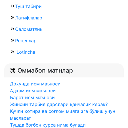
Туш табири
Латифлалар
Саломатлик
Рецеплар
Lotincha
Оммабоп матнлар
Дохунда исм маъноси
Адхам исм маъноси
Барот исм маъноси
Жинсий тарбия дарслари қанчалик керак?
Кучли хотира ва соғлом мияга эга бўлиш учун
маслаҳат
Тушда богбон курса нима булади