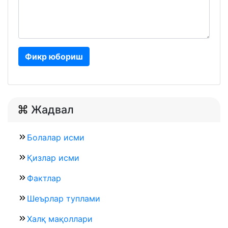
Фикр юбориш
Жадвал
Болалар исми
Қизлар исми
Фактлар
Шеърлар туплами
Халқ мақоллари