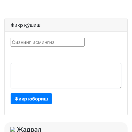
Фикр қўшиш
Фикр юбориш
Жадвал