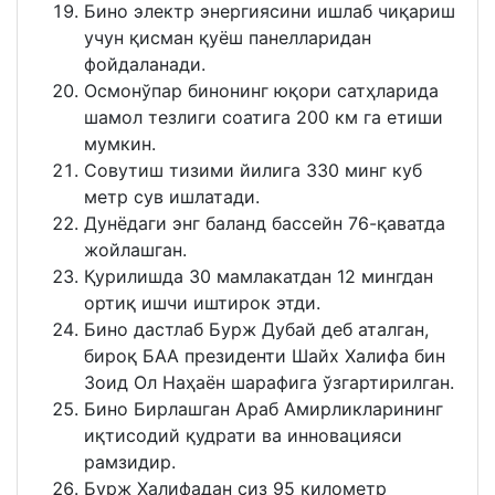
Бино электр энергиясини ишлаб чиқариш
учун қисман қуёш панелларидан
фойдаланади.
Осмонўпар бинонинг юқори сатҳларида
шамол тезлиги соатига 200 км га етиши
мумкин.
Совутиш тизими йилига 330 минг куб
метр сув ишлатади.
Дунёдаги энг баланд бассейн 76-қаватда
жойлашган.
Қурилишда 30 мамлакатдан 12 мингдан
ортиқ ишчи иштирок этди.
Бино дастлаб Бурж Дубай деб аталган,
бироқ БАА президенти Шайх Халифа бин
Зоид Ол Наҳаён шарафига ўзгартирилган.
Бино Бирлашган Араб Амирликларининг
иқтисодий қудрати ва инновацияси
рамзидир.
Бурж Халифадан сиз 95 километр