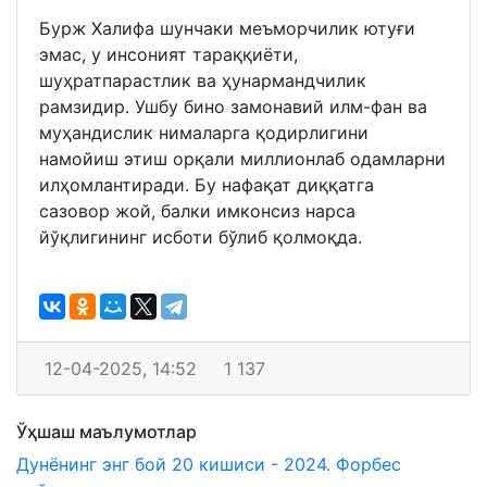
Бурж Халифа шунчаки меъморчилик ютуғи
эмас, у инсоният тараққиёти,
шуҳратпарастлик ва ҳунармандчилик
рамзидир. Ушбу бино замонавий илм-фан ва
муҳандислик нималарга қодирлигини
намойиш этиш орқали миллионлаб одамларни
илҳомлантиради. Бу нафақат диққатга
сазовор жой, балки имконсиз нарса
йўқлигининг исботи бўлиб қолмоқда.
12-04-2025, 14:52
1 137
Ўҳшаш маълумотлар
Дунёнинг энг бой 20 кишиси - 2024. Форбес