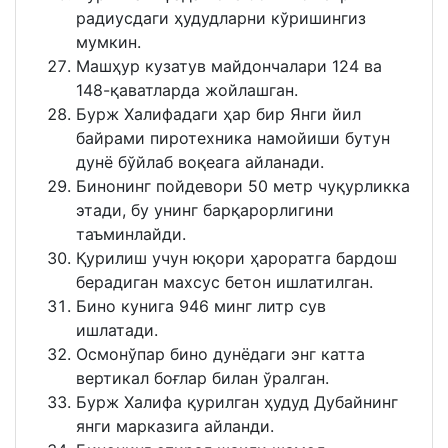
радиусдаги ҳудудларни кўришингиз
мумкин.
Машҳур кузатув майдончалари 124 ва
148-қаватларда жойлашган.
Бурж Халифадаги ҳар бир Янги йил
байрами пиротехника намойиши бутун
дунё бўйлаб воқеага айланади.
Бинонинг пойдевори 50 метр чуқурликка
этади, бу унинг барқарорлигини
таъминлайди.
Қурилиш учун юқори ҳароратга бардош
берадиган махсус бетон ишлатилган.
Бино кунига 946 минг литр сув
ишлатади.
Осмонўпар бино дунёдаги энг катта
вертикал боғлар билан ўралган.
Бурж Халифа қурилган ҳудуд Дубайнинг
янги марказига айланди.