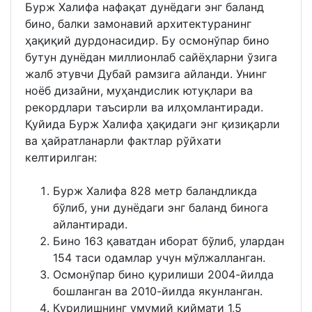
Бурж Халифа нафақат дунёдаги энг баланд
бино, балки замонавий архитектуранинг
ҳақиқий дурдонасидир. Бу осмонўпар бино
бутун дунёдан миллионлаб сайёҳларни ўзига
жалб этувчи Дубай рамзига айланди. Унинг
ноёб дизайни, муҳандислик ютуқлари ва
рекордлари таъсирли ва илҳомлантиради.
Қуйида Бурж Халифа ҳақидаги энг қизиқарли
ва ҳайратланарли фактлар рўйхати
келтирилган:
Бурж Халифа 828 метр баландликда
бўлиб, уни дунёдаги энг баланд бинога
айлантиради.
Бино 163 қаватдан иборат бўлиб, улардан
154 таси одамлар учун мўлжалланган.
Осмонўпар бино қурилиши 2004-йилда
бошланган ва 2010-йилда якунланган.
Қурилишнинг умумий қиймати 1,5