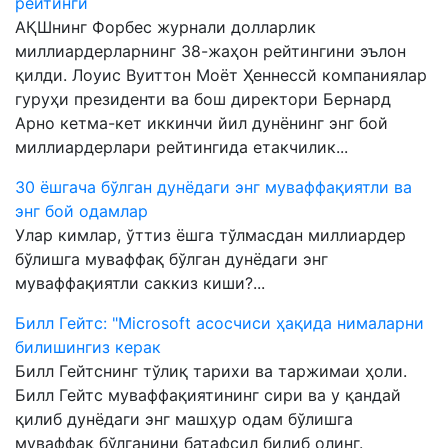
рейтинги
АҚШнинг Форбес журнали долларлик
миллиардерларнинг 38-жаҳон рейтингини эълон
қилди. Лоуис Вуиттон Моëт Ҳеннессй компаниялар
гуруҳи президенти ва бош директори Бернард
Арно кетма-кет иккинчи йил дунёнинг энг бой
миллиардерлари рейтингида етакчилик...
30 ёшгача бўлган дунёдаги энг муваффақиятли ва
энг бой одамлар
Улар кимлар, ўттиз ёшга тўлмасдан миллиардер
бўлишга муваффақ бўлган дунёдаги энг
муваффақиятли саккиз киши?...
Билл Гейтс: "Microsoft асосчиси ҳақида нималарни
билишингиз керак
Билл Гейтснинг тўлиқ тарихи ва таржимаи ҳоли.
Билл Гейтс муваффақиятининг сири ва у қандай
қилиб дунёдаги энг машҳур одам бўлишга
муваффақ бўлганини батафсил билиб олинг.