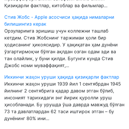
Қизиқарли фактлар, китоблар ва фильмлар...
Стив Жобс - Apple асосчиси ҳақида нималарни
билишингиз керак
Орзуларимга эришиш учун коллежни ташлаб
кетдим. Стив Жобснинг таржимаи ҳоли бир
ҳодисанинг ҳикоясидир. У ҳақиқатан ҳам дунёни
ўзгартирмоқчи бўлган ақлдан озган одам эди ва
тан олайлик, у буни қилди. Бугунги кунда Стив
Джобс номи муваффақият,...
Иккинчи жаҳон уруши ҳақида қизиқарли фактлар
Иккинчи жаҳон уруши 1939 йил 1 сентябрдан 1945
йилнинг 2 сентябрига қадар давом этган бўлиб,
инсоният тарихидаги энг йирик қуролли уруш
ҳисобланади. Бу урушда ўша даврда мавжуд бўлган
73 та давлатлардан 62 таси иштирок этган – бу
дунёнинг 80% ини...