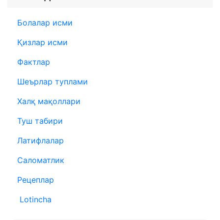
Болалар исми
Қизлар исми
Фактлар
Шеърлар туплами
Халқ мақоллари
Туш табири
Латифлалар
Саломатлик
Рецеплар
Lotincha