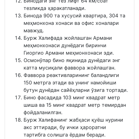
Бинодаги энг тез лифт 64 км/соат
тезликда ҳаракатланади.
Бинода 900 та хусусий квартира, 304 та
меҳмонхона хонаси ва офис хоналари
мавжуд.
Бурж Халифада жойлашган Армани
меҳмонхонаси дунёдаги биринчи
Гиоргио Армани меҳмонхонаси эди.
Осмонўпар бино яқинида дунёдаги энг
катта мусиқали фаввора жойлашган.
Фаввора реактивларининг баландлиги
150 метрга этади ва унинг намойиши
бутун дунёдан сайёҳларни ўзига тортади.
Бино фасадида 103 минг квадрат метр
шиша ва 15 минг квадрат метр темирдан
фойдаланилган.
Бурж Халифанинг жабҳаси қуёш нурини
акс эттиради, бу ички ҳароратни
тартибга солишга ёрдам беради.