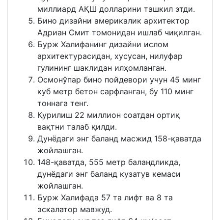
миллиард АҚШ долларини ташкил этди.
Бино дизайни америкалик архитектор
Адриан Смит томонидан ишлаб чиқилган.
Бурж Халифанинг дизайни ислом
архитектурасидан, хусусан, нилуфар
гулининг шаклидан илҳомланган.
Осмонўпар бино пойдевори учун 45 минг
куб метр бетон сарфланган, бу 110 минг
тоннага тенг.
Қурилиш 22 миллион соатдан ортиқ
вақтни талаб қилди.
Дунёдаги энг баланд масжид 158-қаватда
жойлашган.
148-қаватда, 555 метр баландликда,
дунёдаги энг баланд кузатув кемаси
жойлашган.
Бурж Халифада 57 та лифт ва 8 та
эскалатор мавжуд.