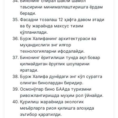
Бинонинг спирал шакли шамол
таъсирини минималлаштиришга ёрдам
беради.
Фасадни тозалаш 12 ҳафта давом этади
ва бу жараёнда махсус тизим
қўлланилади.
Бурж Халифанинг архитектураси ва
муҳандислиги энг илғор
технологияларни ифодалайди.
Бинонинг ёритилиши тунда ақл бовар
қилмайдиган ёруғлик шоуларини
яратади.
Бурж Халифа дунёдаги энг кўп суратга
олинган бинолардан биридир.
Осмонўпар бино БААда туризмни
ривожлантиришда муҳим рол ўйнайди.
Қурилиш жараёнида экологик
меъёрларга риоя қилишга алоҳида
эътибор қаратилди.