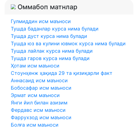
Оммабоп матнлар
Гулмиддин исм маъноси
Тушда баданлар курса нима булади
Тушда дуст курса нима булади
Тушда юз ва кулини ювмок курса нима булади
Тушда лайлак курса нима булади
Тушда гаров курса нима булади
Ҳотам исм маъноси
Стоунҳенж ҳақида 29 та қизиқарли факт
Аннасаид исм маъноси
Бобосафар исм маъноси
Эрмат исм маъноси
Янги йил билан азизим
Фердавс исм маъноси
Фаррухзод исм маъноси
Болға исм маъноси