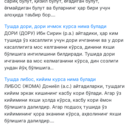
сариқ булут, қизил булут, ёғадиган булут,
ёғмайдиган булут ва буларнинг ҳар бири учун
алоҳида таъбир бор....
Тушда дори, дори ичмок курса нима булади
ДОРИ (ДОРУ) Ибн Сирин (р.а.) айтадики, ҳар ким
тушида ўз касаллиги учун дори ичганини ва у дори
касаллигига мос келганини кўрса, динини яхши
бўлишига интилишини билдиради. Тушида дори
ичганини ва мос келмаганини кўрса, дин созлиги
ундан йўқ бўлишига...
Тушда либос, кийим курса нима булади
ЛИБОС (ЖОМА) Дониёл (а.с.) айтадиларки, тушдаги
кийим эркак кишининг касбу кори бўлади. Агар ўз
кийимини яхши ҳолда кўрса, касбу кори ёмон
бўлишига далилдир. Агар подшоҳ тушида ўз
кийимининг қора эканини кўрса, аҳволининг яхши
бўлишига далилдир....