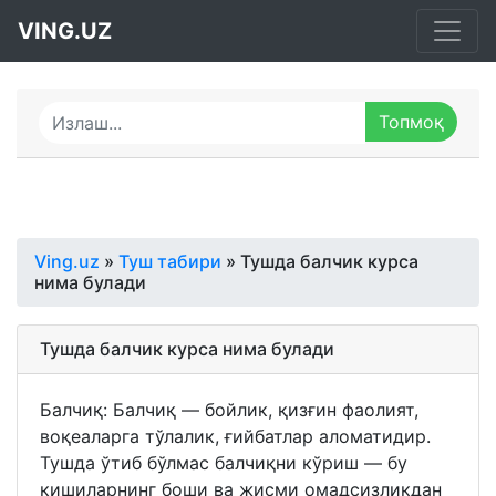
VING.UZ
Ving.uz
»
Туш табири
» Тушда балчик курса
нима булади
Тушда балчик курса нима булади
Балчиқ: Балчиқ — бойлик, қизғин фаолият,
воқеаларга тўлалик, ғийбатлар аломатидир.
Тушда ўтиб бўлмас балчиқни кўриш — бу
кишиларнинг боши ва жисми омадсизликдан