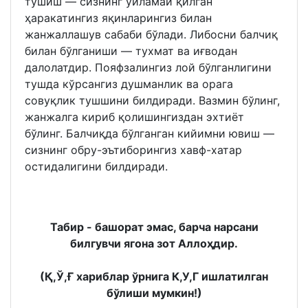
тушиш — сизнинг уйламай қилган
ҳаракатингиз яқинларингиз билан
жанжаллашув сабаби бўлади. Либосни балчиқ
билан бўлганиши — тухмат ва иғводан
далолатдир. Пояфзалингиз лой бўлганлигини
тушда кўрсангиз душманлик ва орага
совуқлик тушшини билдиради. Вазмин бўлинг,
жанжалга кириб қолишингиздан эхтиёт
бўлинг. Балчиқда бўлганган кийимни ювиш —
сизнинг обру-эътиборингиз хавф-хатар
остидалигини билдиради.
Табир - башорат эмас, барча нарсани
билгувчи ягона зот Аллоҳдир.
(Қ,Ў,Ғ хариблар ўрнига К,У,Г ишлатилган
бўлиши мумкин!)