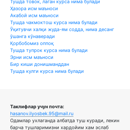
Тушда товок, лаган курса нима булади
Ҳазора исм маъноси
Акабой исм маъноси
Тушда чакмоктош курса нима булади
Ўқитувчи халқи жуда-ям содда, нима десанг
ўшанга кўнаверади
Қорбобомиз оппоқ
Тушда тупрок курса нима булади
Эрни исм маъноси
Бир киши донишманддан
Тушда кулги курса нима булади
Таклифлар учун почта:
hasanov.ilyosbek.95@mail.ru
Одамлар ухлаганда албатда туш куради, лекин
барча тушларимизни хардойим хам эслаб