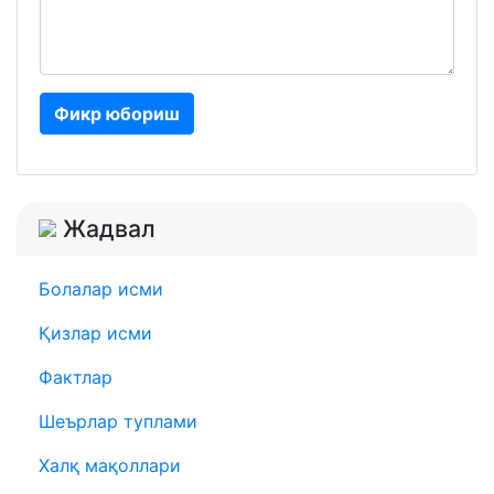
Фикр юбориш
Жадвал
Болалар исми
Қизлар исми
Фактлар
Шеърлар туплами
Халқ мақоллари