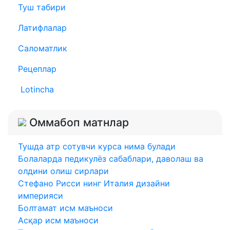
Туш табири
Латифлалар
Саломатлик
Рецеплар
Lotincha
Оммабоп матнлар
Тушда атр сотувчи курса нима булади
Болаларда педикулёз сабаблари, даволаш ва
олдини олиш сирлари
Стефано Риccи нинг Италия дизайни
империяси
Болтамат исм маъноси
Асқар исм маъноси