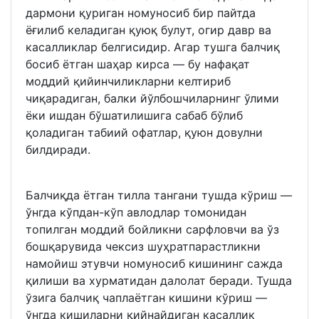
дармони қуриган номуносиб бир пайтда
ёғилиб келадиган қуюқ булут, огир давр ва
касалликлар белгисидир. Агар тушга балчиқ
босиб ётган шаҳар кирса — бу нафақат
моддий қийинчиликларни келтириб
чиқарадиган, балки йўлбошчиларнинг ўлими
ёки ишдан бўшатилишига сабаб бўлиб
қоладиган табиий офатлар, қуюн довулни
билдиради.
Балчиқда ётган тилла тангани тушда кўриш —
ўнгда кўпдан-кўп авлодлар томонидан
топилган моддий бойликни сарфловчи ва ўз
бошқарувида чексиз шуҳратпарастликни
намойиш этувчи номуносиб кишининг сажда
қилиши ва хурматидан далолат беради. Тушда
ўзига балчиқ чаплаётган кишини кўриш —
ўнгда кишиларни қийнайдиган касаллик