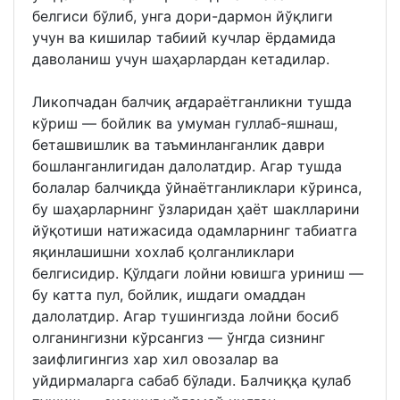
белгиси бўлиб, унга дори-дармон йўқлиги
учун ва кишилар табиий кучлар ёрдамида
даволаниш учун шаҳарлардан кетадилар.
Ликопчадан балчиқ ағдараётганликни тушда
кўриш — бойлик ва умуман гуллаб-яшнаш,
беташвишлик ва таъминланганлик даври
бошланганлигидан далолатдир. Агар тушда
болалар балчиқда ўйнаётганликлари кўринса,
бу шаҳарларнинг ўзларидан ҳаёт шаклларини
йўқотиши натижасида одамларнинг табиатга
яқинлашишни хохлаб қолганликлари
белгисидир. Қўлдаги лойни ювишга уриниш —
бу катта пул, бойлик, ишдаги омаддан
далолатдир. Агар тушингизда лойни босиб
олганингизни кўрсангиз — ўнгда сизнинг
заифлигингиз хар хил овозалар ва
уйдирмаларга сабаб бўлади. Балчиққа қулаб