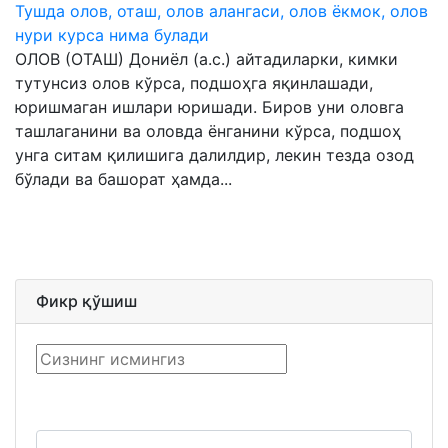
Тушда олов, оташ, олов алангаси, олов ёкмок, олов
нури курса нима булади
ОЛОВ (ОТАШ) Дониёл (а.с.) айтадиларки, кимки
тутунсиз олов кўрса, подшоҳга яқинлашади,
юришмаган ишлари юришади. Биров уни оловга
ташлаганини ва оловда ёнганини кўрса, подшоҳ
унга ситам қилишига далилдир, лекин тезда озод
бўлади ва башорат ҳамда...
Фикр қўшиш