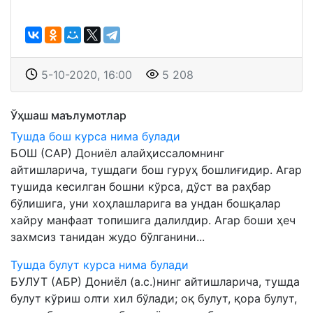
5-10-2020, 16:00
5 208
Ўҳшаш маълумотлар
Тушда бош курса нима булади
БОШ (САР) Дониёл алайҳиссаломнинг
айтишларича, тушдаги бош гуруҳ бошлиғидир. Агар
тушида кесилган бошни кўрса, дўст ва раҳбар
бўлишига, уни хоҳлашларига ва ундан бошқалар
хайру манфаат топишига далилдир. Агар боши ҳеч
захмсиз танидан жудо бўлганини...
Тушда булут курса нима булади
БУЛУТ (АБР) Дониёл (а.с.)нинг айтишларича, тушда
булут кўриш олти хил бўлади; оқ булут, қора булут,