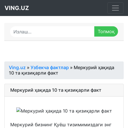
VING.UZ
Ving.uz
»
Узбекча фактлар
» Меркурий ҳақида
10 та қизиқарли факт
Меркурий ҳақида 10 та қизиқарли факт
Меркурий бизнинг Қуёш тизимимиздаги энг