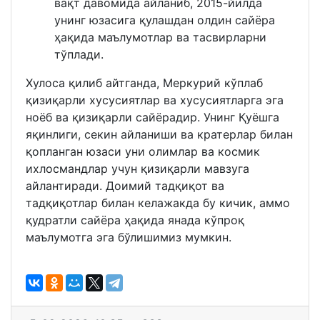
вақт давомида айланиб, 2015-йилда
унинг юзасига қулашдан олдин сайёра
ҳақида маълумотлар ва тасвирларни
тўплади.
Хулоса қилиб айтганда, Меркурий кўплаб
қизиқарли хусусиятлар ва хусусиятларга эга
ноёб ва қизиқарли сайёрадир. Унинг Қуёшга
яқинлиги, секин айланиши ва кратерлар билан
қопланган юзаси уни олимлар ва космик
ихлосмандлар учун қизиқарли мавзуга
айлантиради. Доимий тадқиқот ва
тадқиқотлар билан келажакда бу кичик, аммо
қудратли сайёра ҳақида янада кўпроқ
маълумотга эга бўлишимиз мумкин.