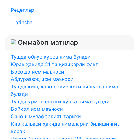
Рецеплар
Lotincha
Оммабоп матнлар
Тушда обнус курса нима булади
Юрак ҳақида 21 та қизиқарли факт
Бобошо исм маъноси
Абдураззоқ исм маъноси
Тушда киш, хаво совиб кетиши курса нима
булади
Тушда урмон ёнгоги курса нима булади
Бойқол исм маъноси
Cанон: муваффақият тарихи
Қиз қалъаси ҳақида нималарни билишингиз
керак
Девид Аттенборо ҳақида 24 та қизиқарли