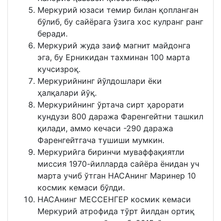
Меркурий юзаси темир билан қопланган
бўлиб, бу сайёрага ўзига хос кулранг ранг
беради.
Меркурий жуда заиф магнит майдонга
эга, бу Ерникидан тахминан 100 марта
кучсизроқ.
Меркурийнинг йўлдошлари ёки
ҳалқалари йўқ.
Меркурийнинг ўртача сирт ҳарорати
кундузи 800 даража Фаренгейтни ташкил
қилади, аммо кечаси -290 даража
Фаренгейтгача тушиши мумкин.
Меркурийга биринчи муваффақиятли
миссия 1970-йилларда сайёра ёнидан уч
марта учиб ўтган НАСАнинг Маринер 10
космик кемаси бўлди.
НАСАнинг МEССEНГEР космик кемаси
Меркурий атрофида тўрт йилдан ортиқ