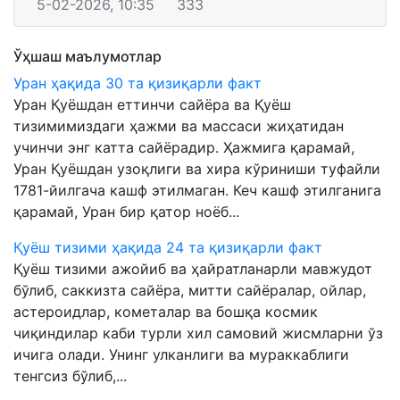
5-02-2026, 10:35
333
Ўҳшаш маълумотлар
Уран ҳақида 30 та қизиқарли факт
Уран Қуёшдан еттинчи сайёра ва Қуёш
тизимимиздаги ҳажми ва массаси жиҳатидан
учинчи энг катта сайёрадир. Ҳажмига қарамай,
Уран Қуёшдан узоқлиги ва хира кўриниши туфайли
1781-йилгача кашф этилмаган. Кеч кашф этилганига
қарамай, Уран бир қатор ноёб...
Қуёш тизими ҳақида 24 та қизиқарли факт
Қуёш тизими ажойиб ва ​​ҳайратланарли мавжудот
бўлиб, саккизта сайёра, митти сайёралар, ойлар,
астероидлар, кометалар ва бошқа космик
чиқиндилар каби турли хил самовий жисмларни ўз
ичига олади. Унинг улканлиги ва мураккаблиги
тенгсиз бўлиб,...