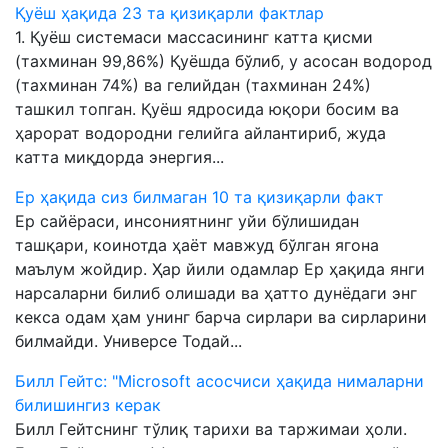
Қуёш ҳақида 23 та қизиқарли фактлар
1. Қуёш системаси массасининг катта қисми
(тахминан 99,86%) Қуёшда бўлиб, у асосан водород
(тахминан 74%) ва гелийдан (тахминан 24%)
ташкил топган. Қуёш ядросида юқори босим ва
ҳарорат водородни гелийга айлантириб, жуда
катта миқдорда энергия...
Ер ҳақида сиз билмаган 10 та қизиқарли факт
Ер сайёраси, инсониятнинг уйи бўлишидан
ташқари, коинотда ҳаёт мавжуд бўлган ягона
маълум жойдир. Ҳар йили одамлар Ер ҳақида янги
нарсаларни билиб олишади ва ҳатто дунёдаги энг
кекса одам ҳам унинг барча сирлари ва сирларини
билмайди. Универсе Тодай...
Билл Гейтс: "Microsoft асосчиси ҳақида нималарни
билишингиз керак
Билл Гейтснинг тўлиқ тарихи ва таржимаи ҳоли.