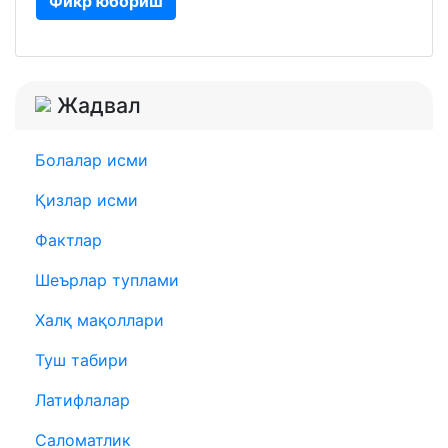
Фикр юбориш
Жадвал
Болалар исми
Қизлар исми
Фактлар
Шеърлар туплами
Халқ мақоллари
Туш табири
Латифлалар
Саломатлик