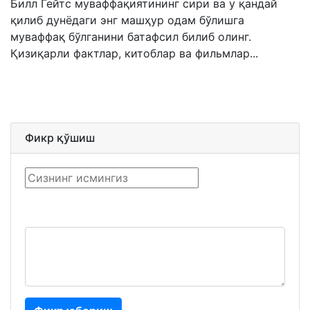
Билл Гейтс муваффақиятининг сири ва у қандай
қилиб дунёдаги энг машҳур одам бўлишга
муваффақ бўлганини батафсил билиб олинг.
Қизиқарли фактлар, китоблар ва фильмлар...
Фикр қўшиш