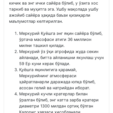
кичик ва энг ички сайёра бўлиб, у ўзига хос
таркиб ва ​​муҳитга эга. Ушбу мақолада ушбу
ажойиб сайёра ҳақида баъзи қизиқарли
маълумотлар келтирилган.
Меркурий Қуёшга энг яқин сайёра бўлиб,
ўртача масофаси атиги 36 миллион
милни ташкил қилади.
Меркурий ўз ўқи атрофида жуда секин
айланади, битта айланишни якунлаш учун
59 Ер куни керак бўлади.
Қуёшга яқинлигига қарамай,
Меркурийнинг атмосфераси
ҳайратланарли даражада юпқа бўлиб,
асосан гелий ва натрийдан иборат.
Меркурий кучли кратерлар билан
ўралган бўлиб, энг катта зарба кратери
диаметри 1300 милдан ортиқ бўлган
Калорис ҳавзаси ҳисобланади.