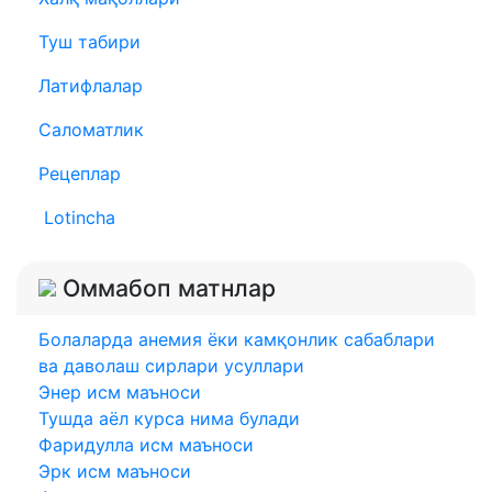
Туш табири
Латифлалар
Саломатлик
Рецеплар
Lotincha
Оммабоп матнлар
Болаларда анемия ёки камқонлик сабаблари
ва даволаш сирлари усуллари
Энер исм маъноси
Тушда аёл курса нима булади
Фаридулла исм маъноси
Эрк исм маъноси