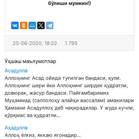
бўлиши мумкин!)
25-06-2020, 18:22
1 795
Ўҳшаш маълумотлар
Асадулла
Аллоҳнинг Асад ойида туғилган бандаси, қули.
Аллоҳнинг шери ёки Аллоҳнинг шердек қудратли,
довюрак, жасур бандаси. Пайғамбаримиз
Муҳаммад (саллолоҳу алайҳи вассалам) амакилари
Ҳамзани Асадуллоҳ деб чақирадилар. У жуда кучли,
қўрқмас ва қудратли...
Аҳадулла
Аллоҳ ёлғиз, яккаю ягонадир...