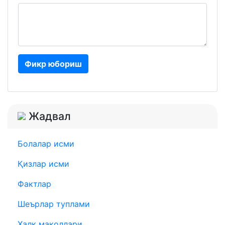
Фикр юбориш
Жадвал
Болалар исми
Қизлар исми
Фактлар
Шеърлар туплами
Халқ мақоллари