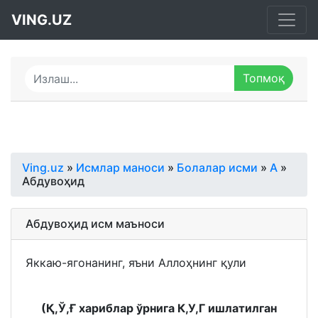
VING.UZ
Ving.uz
»
Исмлар маноси
»
Болалар исми
»
А
»
Абдувоҳид
Абдувоҳид исм маъноси
Яккаю-ягонанинг, яъни Аллоҳнинг қули
(Қ,Ў,Ғ хариблар ўрнига К,У,Г ишлатилган