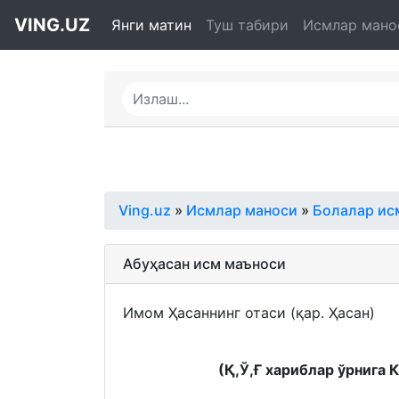
VING.UZ
Янги матин
Туш табири
Исмлар мано
Ving.uz
»
Исмлар маноси
»
Болалар ис
Абуҳасан исм маъноси
Имом Ҳасаннинг отаси (қар. Ҳасан)
(Қ,Ў,Ғ хариблар ўрнига 