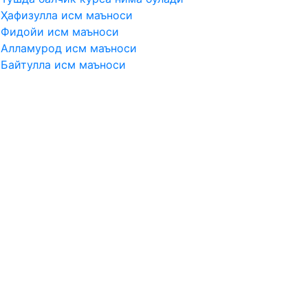
Ҳафизулла исм маъноси
Фидойи исм маъноси
Алламурод исм маъноси
Байтулла исм маъноси