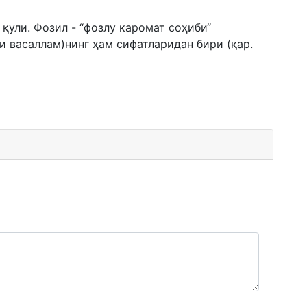
қули. Фозил - “фозлу каромат соҳиби“
 васаллам)нинг ҳам сифатларидан бири (қар.