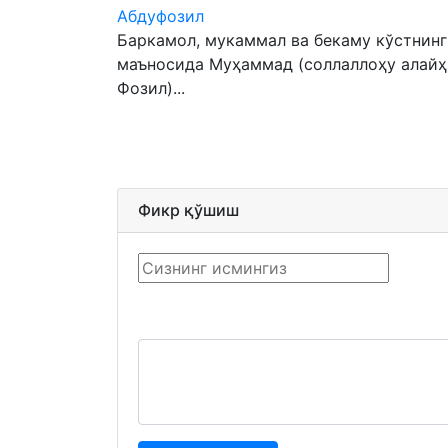
Абдуфозил
Баркамол, мукаммал ва бекаму кўстнинг 
маъносида Муҳаммад (соллаллоҳу алайҳи
Фозил)...
Фикр қўшиш