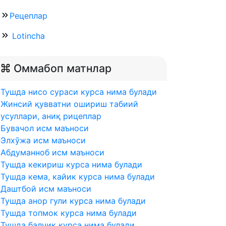
Рецеплар
Lotincha
Оммабоп матнлар
Тушда нисо сураси курса нима булади
Жинсий қувватни ошириш табиий
усуллари, аниқ рицеплар
Бувачол исм маъноси
Элхўжа исм маъноси
Абдуманноб исм маъноси
Тушда кекириш курса нима булади
Тушда кема, кайик курса нима булади
Даштбой исм маъноси
Тушда анор гули курса нима булади
Тушда топмок курса нима булади
Тушда балчик курса нима булади