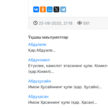
25-06-2020, 21:18
581
Ўҳшаш маълумотлар
Абдулали
Қар.Абдуали...
Абдукомил
Етуклик, камолот эгасининг қули. Коми
(қар.Комил)...
Абдуҳусайн
Имом Ҳусайннинг қули (қар. Ҳусайн)...
Абдуҳасан
Имом Ҳасаннинг қули (қар. Ҳасан)...