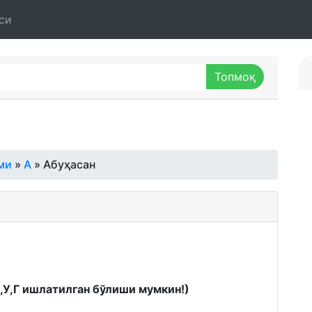
си
ми
»
А
» Абуҳасан
К,У,Г ишлатилган бўлиши мумкин!)