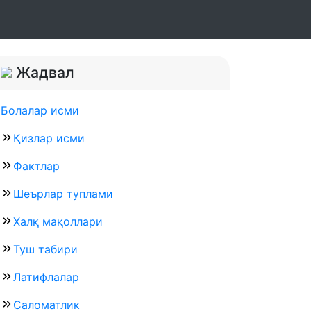
Жадвал
Болалар исми
Қизлар исми
Фактлар
Шеърлар туплами
Халқ мақоллари
Туш табири
Латифлалар
Саломатлик