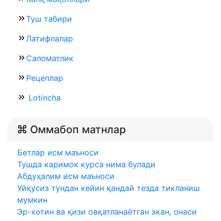
Туш табири
Латифлалар
Саломатлик
Рецеплар
Lotincha
Оммабоп матнлар
Бетлар исм маъноси
Тушда каримок курса нима булади
Абдуҳалим исм маъноси
Уйқусиз тундан кейин қандай тезда тикланиш
мумкин
Эр-хотин ва қизи овқатланаётган экан, онаси