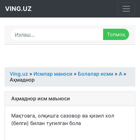
VING.UZ
Ving.uz
»
Исмлар маноси
»
Болалар исми
»
А
»
Аҳмаднор
Аҳмаднор исм маъноси
Мақтовга, олқишга сазовор ва қизил хол
(белги) билан туғилган бола