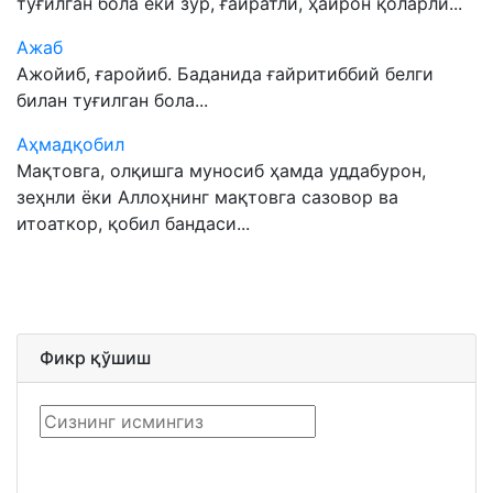
туғилган бола ёки зўр, ғайратли, ҳайрон қоларли...
Ажаб
Ажойиб, ғаройиб. Баданида ғайритиббий белги
билан туғилган бола...
Аҳмадқобил
Мақтовга, олқишга муносиб ҳамда уддабурон,
зеҳнли ёки Аллоҳнинг мақтовга сазовор ва
итоаткор, қобил бандаси...
Фикр қўшиш