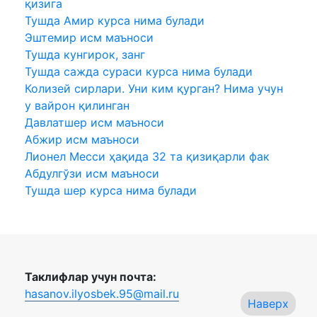
қизига
Тушда Амир курса нима булади
Эштемир исм маъноси
Тушда кунгирок, занг
Тушда сажда сураси курса нима булади
Колизей сирлари. Уни ким қурган? Нима учун
у вайрон қилинган
Давлатшер исм маъноси
Абжир исм маъноси
Лионел Месси ҳақида 32 та қизиқарли фак
Абдулгўзи исм маъноси
Тушда шер курса нима булади
Таклифлар учун почта:
hasanov.ilyosbek.95@mail.ru
Наверх