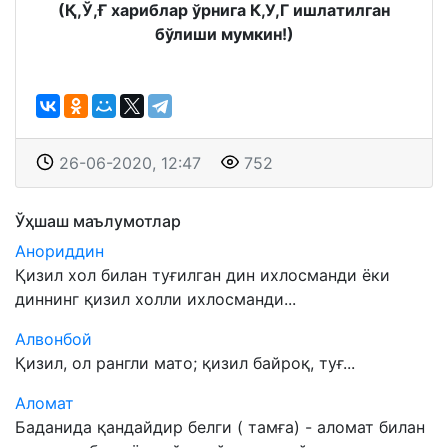
(Қ,Ў,Ғ хариблар ўрнига К,У,Г ишлатилган
бўлиши мумкин!)
26-06-2020, 12:47
752
Ўҳшаш маълумотлар
Анориддин
Қизил хол билан туғилган дин ихлосманди ёки
диннинг қизил холли ихлосманди...
Алвонбой
Қизил, ол рангли мато; қизил байроқ, туғ...
Аломат
Баданида қандайдир белги ( тамға) - аломат билан