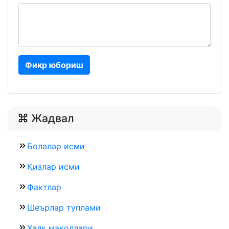
Фикр юбориш
Жадвал
Болалар исми
Қизлар исми
Фактлар
Шеърлар туплами
Халқ мақоллари