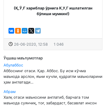
(Қ,Ў,Ғ хариблар ўрнига К,У,Г ишлатилган
бўлиши мумкин!)
26-06-2020, 12:58
1 046
Ўҳшаш маълумотлар
Абулаббос
Аббоснинг отаси. Қар. Аббос. Бу исм кўчма
маънода арслон, яъни кучли, қудратли маъноларини
ҳам англатади...
Абрам
Халқ отаси маъносини англатиб, барчага том
маънода суянчиқ, тоғ, забардаст, басавлат инсон