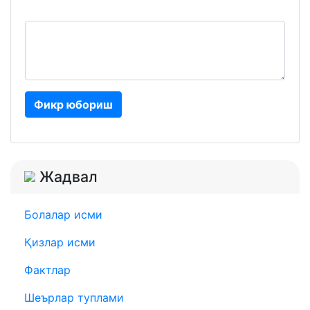
Фикр юбориш
Жадвал
Болалар исми
Қизлар исми
Фактлар
Шеърлар туплами