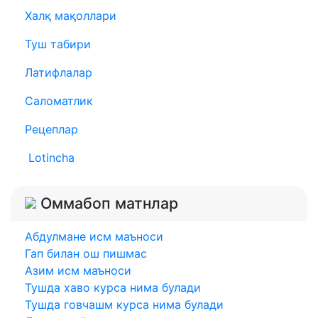
Халқ мақоллари
Туш табири
Латифлалар
Саломатлик
Рецеплар
Lotincha
Оммабоп матнлар
Абдулмане исм маъноси
Гап билан ош пишмас
Азим исм маъноси
Тушда хаво курса нима булади
Тушда говчашм курса нима булади