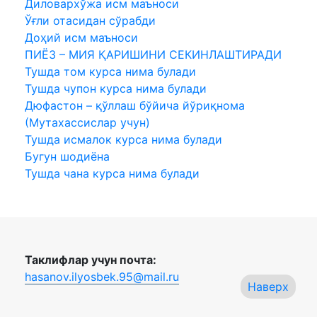
Диловархўжа исм маъноси
Ўғли отасидан сўрабди
Доҳий исм маъноси
ПИЁЗ – МИЯ ҚАРИШИНИ СЕКИНЛАШТИРАДИ
Тушда том курса нима булади
Тушда чупон курса нима булади
Дюфастон – қўллаш бўйича йўриқнома
(Мутахассислар учун)
Тушда исмалок курса нима булади
Бугун шодиёна
Тушда чана курса нима булади
Таклифлар учун почта:
hasanov.ilyosbek.95@mail.ru
Наверх