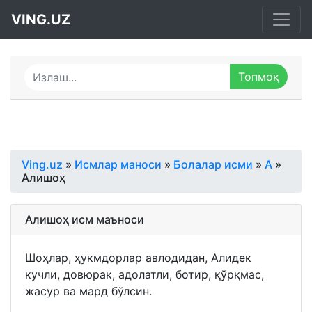
VING.UZ
Ving.uz
»
Исмлар маноси
»
Болалар исми
»
А
»
Алишоҳ
Алишоҳ исм маъноси
Шоҳлар, ҳукмдорлар авлодидан, Алидек
кучли, довюрак, адолатли, ботир, қўрқмас,
жасур ва мард бўлсин.